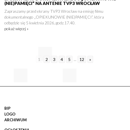
(NIE)PAMIĘCI” NA ANTENIE TVP3 WROCŁAW
Zapraszamy przed ekrany TVP3 Wrocław na emisję filmu
dokumentalnego „OPIEKUNOWIE (NIE)PAMIĘCI”, która
odbędzie się 5 kwietnia 2026, godz.17.40.
pokaż więcej »
1
2
3
4
5
...
12
»
BIP
LOGO
ARCHIWUM
OGŁOSZENIA