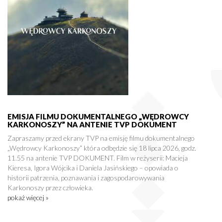
EMISJA FILMU DOKUMENTALNEGO „WĘDROWCY
KARKONOSZY” NA ANTENIE TVP DOKUMENT
Zapraszamy przed ekrany TVP na emisję filmu dokumentalnego
„Wędrowcy Karkonoszy” która odbędzie się 18 lipca 2026, godz.
11.55 na antenie TVP DOKUMENT. Film w reżyserii: Macieja
Kieresa, Igora Wójcika i Daniela Jasińskiego – opowiada o
historii patrzenia, poznawania i zagospodarowywania
Karkonoszy przez człowieka.
pokaż więcej »