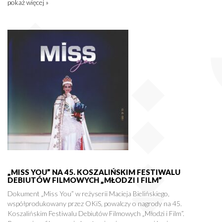
pokaż więcej »
„MISS YOU” NA 45. KOSZALIŃSKIM FESTIWALU
DEBIUTÓW FILMOWYCH „MŁODZI I FILM”
Dokument „Miss You” w reżyserii Macieja Bielińskiego,
współprodukowany przez OKiS, powalczy o nagrody na 45.
Koszalińskim Festiwalu Debiutów Filmowych „Młodzi i Film”.