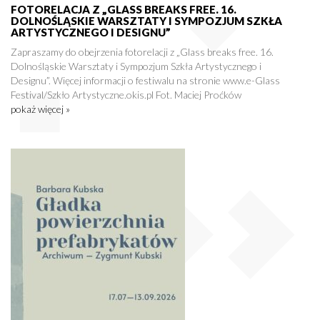
FOTORELACJA Z „GLASS BREAKS FREE. 16.
DOLNOŚLĄSKIE WARSZTATY I SYMPOZJUM SZKŁA
ARTYSTYCZNEGO I DESIGNU”
Zapraszamy do obejrzenia fotorelacji z „Glass breaks free. 16.
Dolnośląskie Warsztaty i Sympozjum Szkła Artystycznego i
Designu”. Więcej informacji o festiwalu na stronie www.e-Glass
Festival/Szkło Artystyczne.okis.pl Fot. Maciej Proćków
pokaż więcej »