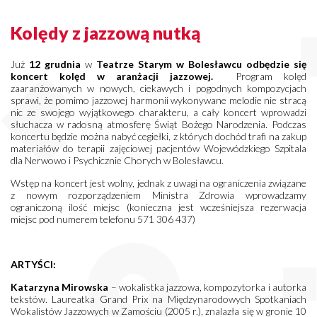
Kolędy z jazzową nutką
Już
12 grudnia
w
Teatrze Starym w Bolesławcu odbędzie się
koncert kolęd w aranżacji jazzowej.
Program kolęd
zaaranżowanych w nowych, ciekawych i pogodnych kompozycjach
sprawi, że pomimo jazzowej harmonii wykonywane melodie nie stracą
nic ze swojego wyjątkowego charakteru, a cały koncert wprowadzi
słuchacza w radosną atmosferę Świąt Bożego Narodzenia. Podczas
koncertu będzie można nabyć cegiełki, z których dochód trafi na zakup
materiałów do terapii zajęciowej pacjentów Wojewódzkiego Szpitala
dla Nerwowo i Psychicznie Chorych w Bolesławcu.
Wstęp na koncert jest wolny, jednak z uwagi na ograniczenia związane
z nowym rozporządzeniem Ministra Zdrowia wprowadzamy
ograniczoną ilość miejsc (konieczna jest wcześniejsza rezerwacja
miejsc pod numerem telefonu 571 306 437)
ARTYŚCI:
Katarzyna Mirowska
– wokalistka jazzowa, kompozytorka i autorka
tekstów. Laureatka Grand Prix na Międzynarodowych Spotkaniach
Wokalistów Jazzowych w Zamościu (2005 r.), znalazła się w gronie 10