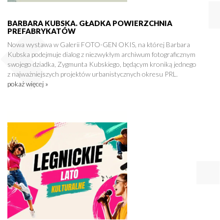
BARBARA KUBSKA. GŁADKA POWIERZCHNIA
PREFABRYKATÓW
Nowa wystawa w Galerii FOTO-GEN OKIS, na której Barbara
Kubska podejmuje dialog z niezwykłym archiwum fotograficznym
swojego dziadka, Zygmunta Kubskiego, będącym kroniką jednego
z najważniejszych projektów urbanistycznych okresu PRL.
pokaż więcej »