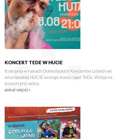
KONCERT TEDE W HUCIE
8 sierpnia w ramach Dolnośląskich Koncertów Letnich we
wrocławskiej HUCIE wystąpi znany raper TeDe. Wstęp na
koncert jest wolny.
pokaż więcej »