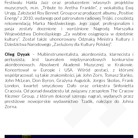
Festiwalu Hałda Jazz oraz producentem własnych projektów
muzycznych, m.in. „Tribute to Aretha Franklin”, z wokalistką Ewą
Urygą. Założyciel Roy Bennet Group oraz producent albumu „Positive
Energy” z 2010, wydanego pod patronatem radiowej Trójki, z osobistą
rekomendacją Marka Niedźwieckiego. Jego zapał, profesjonalizm i
pasja zostały docenione i wyróżnione Nagrodą Marszałka
Województwa Dolnośląskiego „Za wybitne osiągnięcia w dziedzinie
kultury”. Został także uhonorowany Odznaką Ministra Kultury i
Dziedzictwa Narodowego „Zasłużony dla Kultury Polskiej”.
Oleg Dyyak
– Multiinstrumentalista, akordeonista, klarnecista i
perkusista. Jest laureatem międzynarodowych konkursów
akordeonowych. Absolwent Akademii Muzycznej w Krakowie.
Koncertował w Europie i USA. Wśród postaci, z którymi
współpracował, są takie znakomitości, jak John Zorn, Tomasz Stańko,
John McLean, Don Byron, Grażyna Auguścik, Jorgos Skolias, Frank
London, kwartet smyczkowy Dafo oraz orkiestra Sinfonietta
Cracovia. Od ponad dwudziestu lat związany z zespołem The Cracow
Klezmer Group, z którym dokonał szeregu nagrań, wydanych przez
prestiżowe nowojorskie wydawnictwo Tzadik, należące do Johna
Zorna.