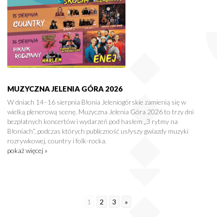
MUZYCZNA JELENIA GÓRA 2026
W dniach 14–16 sierpnia Błonia Jeleniogórskie zamienią się w
wielką plenerową scenę. Muzyczna Jelenia Góra 2026 to trzy dni
bezpłatnych koncertów i wydarzeń pod hasłem „3 rytmy na
Błoniach”, podczas których publiczność usłyszy gwiazdy muzyki
rozrywkowej, country i folk-rocka.
pokaż więcej »
1
2
3
»