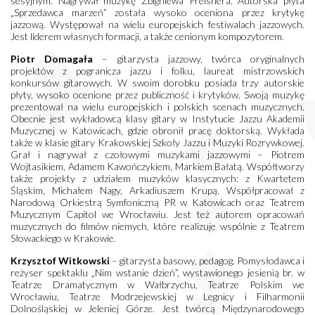
sesyjnym. Nagrywał muzykę Zbigniewa Preisnera. Autorska płyta
„Sprzedawca marzeń” została wysoko oceniona przez krytykę
jazzową. Występował na wielu europejskich festiwalach jazzowych.
Jest liderem własnych formacji, a także cenionym kompozytorem.
Piotr Domagała
– gitarzysta jazzowy, twórca oryginalnych
projektów z pogranicza jazzu i folku, laureat mistrzowskich
konkursów gitarowych. W swoim dorobku posiada trzy autorskie
płyty, wysoko ocenione przez publiczność i krytyków. Swoją muzykę
prezentował na wielu europejskich i polskich scenach muzycznych.
Obecnie jest wykładowcą klasy gitary w Instytucie Jazzu Akademii
Muzycznej w Katowicach, gdzie obronił pracę doktorską. Wykłada
także w klasie gitary Krakowskiej Szkoły Jazzu i Muzyki Rozrywkowej.
Grał i nagrywał z czołowymi muzykami jazzowymi – Piotrem
Wojtasikiem, Adamem Kawończykiem, Markiem Bałatą. Współtworzy
także projekty z udziałem muzyków klasycznych: z Kwartetem
Śląskim, Michałem Nagy, Arkadiuszem Krupą. Współpracował z
Narodową Orkiestrą Symfoniczną PR w Katowicach oraz Teatrem
Muzycznym Capitol we Wrocławiu. Jest też autorem opracowań
muzycznych do filmów niemych, które realizuje wspólnie z Teatrem
Słowackiego w Krakowie.
Krzysztof Witkowski
– gitarzysta basowy, pedagog. Pomysłodawca i
reżyser spektaklu „Nim wstanie dzień”, wystawionego jesienią br. w
Teatrze Dramatycznym w Wałbrzychu, Teatrze Polskim we
Wrocławiu, Teatrze Modrzejewskiej w Legnicy i Filharmonii
Dolnośląskiej w Jeleniej Górze. Jest twórcą Międzynarodowego