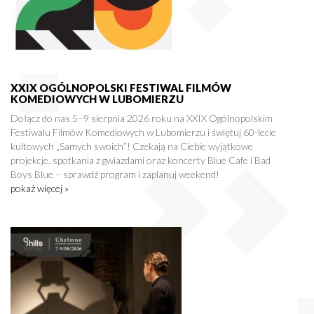
XXIX OGÓLNOPOLSKI FESTIWAL FILMÓW
KOMEDIOWYCH W LUBOMIERZU
Dołącz do nas 5–9 sierpnia 2026 roku na XXIX Ogólnopolskim
Festiwalu Filmów Komediowych w Lubomierzu i świętuj 60-lecie
kultowych „Samych swoich”! Czekają na Ciebie wyjątkowe
projekcje, spotkania z gwiazdami oraz koncerty Blue Cafe i Bad
Boys Blue – sprawdź program i zaplanuj weekend!
pokaż więcej »