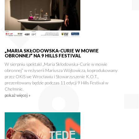
„MARIA SKŁODOWSKA-CURIE W MOWIE
OBRONNEJ” NA 9 HILLS FESTIVAL
W sierpniu spektakl „Maria Skłodowska-Curie w mowie
obronnej” w reżyserii Mariusza Wójtowicza, koprodukowany
przez OKiS we Wrocławiu i Stowarzyszenie K.O.T.,
prezentowany będzie podczas 11 edycji 9 Hills Festival w
Chełmnie.
pokaż więcej »