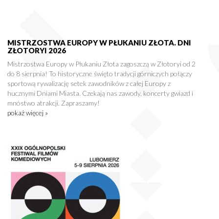
MISTRZOSTWA EUROPY W PŁUKANIU ZŁOTA. DNI
ZŁOTORYI 2026
Mistrzostwa Europy w Płukaniu Złota zagoszczą w Złotoryi od 2
do 8 sierpnia! To historyczne święto tradycji górniczych połączy
sportową rywalizację setek zawodników z całej Europy z
hucznymi Dniami Miasta. Czekają nas zawody, koncerty gwiazd i
mnóstwo atrakcji. Zapraszamy!
pokaż więcej »