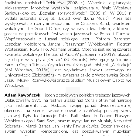
finalistów opolskich Debiutów (2008 r.). Wspólnie z gitarzystą
Aleksandrem Mrożkiem wystąpiła i zaśpiewała w filmie Wiesława
Saniewskiego pt. „Bezmiar sprawiedliwości” (2005 r.). W 2013 r.
wydała autorską płytę pt. „Liquid love” (Luna Music). Przez lata
występowała z różnymi zespołami: The Crackers Band, kwartetem
wokalnym The Sound Office, czy własnym kwartetem, z którymi
gościła na prestiżowych festiwalach jazzowych w Polsce i Europie.
Współpracowała z tuzami polskiego jazzu: Piotrem Baronem,
Leszkiem Możdżerem, Janem „Ptaszynem” Wróblewskim, Piotrem
Wojtasikiem, RGG Trio, Adamem Sztabą. Obecnie jest jedną czwartą
kwartetu wokalnego The Sound Pack. W październiku 2019r. ukazała
się ich pierwsza płyta „On air” (SJ Records). Występuje gościnnie z
Yarosh Organ Trio, z którym to również nagrała płytę pt. „Aletrakcje”
(AM Wrocław, 2018r.). Jest wykładowcą śpiewu jazzowego na
Uniwersytecie Zielonogórskim, związana także z Wrocławską Szkołą
Jazzu i Muzyki Rozrywkowej oraz ze Studium Musicalowym Capitol we
Wrocławiu.
Adam Kawończyk
– jeden z czołowych polskich trębaczy jazzowych.
Debiutował w 1975 na festiwalu Jazz nad Odrą i otrzymał nagrodę
jako instrumentalista. Podczas swojej ponad dwudziestoletniej
obecności na scenie, współpracował z czołówką polskiej sceny
jazzowej. Były to formacje Extra Ball, Made in Poland Ptaszyna
Wróblewskiego i Sami Swoi, oraz muzycy: Janusz Muniak, Krzysztof
Ścierański, Marek Bałata, Jan Kanty Pawluśkiewicz. Doceniany dzięki
swoim wysokim kompetencjom, jest poszukiwanym muzykiem