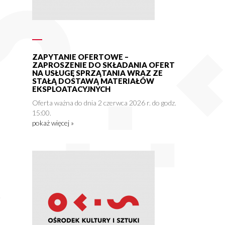
ZAPYTANIE OFERTOWE –
ZAPROSZENIE DO SKŁADANIA OFERT
NA USŁUGĘ SPRZĄTANIA WRAZ ZE
STAŁĄ DOSTAWĄ MATERIAŁÓW
EKSPLOATACYJNYCH
Oferta ważna do dnia 2 czerwca 2026 r. do godz.
15:00.
pokaż więcej »