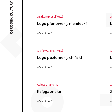
DE (komplet plików)
D
Logo pionowe - j. niemiecki
L
pobierz »
p
CN (SVG, EPS, PNG)
C
Logo poziome - j. chiński
L
pobierz »
p
Księga znaku PL
Z
Księga znaku
pobierz »
p