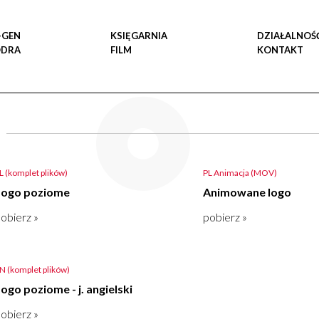
-GEN
KSIĘGARNIA
DZIAŁALNOŚ
ODRA
FILM
KONTAKT
L (komplet plików)
PL Animacja (MOV)
Logo poziome
Animowane logo
obierz »
pobierz »
N (komplet plików)
ogo poziome - j. angielski
obierz »