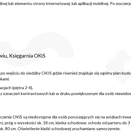
ilnej lub elementu strony internetowej, lub aplikacji mobilnej. Po wycz
wiu, Księgarnia OKiS
 po wejściu do siedziby OKIS gdzie również znajduje się ogólny plan budy
kami.
cjach (piętra 2-4),
raz oznaczeń kontrastowych lub w druku powiększonym dla osób niewido
zenia OKiS są niedostępne dla osób poruszających się na wózkach inwal
 próg o wysokości ok. 18 cm, klatka schodowa: schody od parteru do 3 pi
 ok. 80 cm. Oświetlenie klatki schodowej uruchamiane samoczynnie.