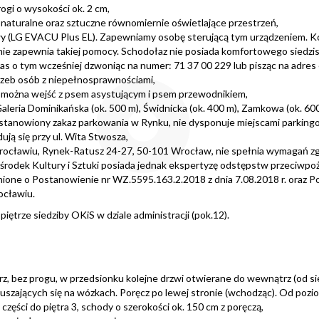
gi o wysokości ok. 2 cm,
naturalne oraz sztuczne równomiernie oświetlające przestrzeń,
wy (LG EVACU Plus EL). Zapewniamy osobę sterującą tym urządzeniem. 
ie zapewnia takiej pomocy. Schodołaz nie posiada komfortowego siedziska
nas o tym wcześniej dzwoniąc na numer:
71 37 00 229
lub pisząc na adres 
zeb osób z niepełnosprawnościami,
 można wejść z psem asystującym i psem przewodnikiem,
leria Dominikańska (ok. 500 m), Świdnicka (ok. 400 m), Zamkowa (ok. 600
 ustanowiony zakaz parkowania w Rynku, nie dysponuje miejscami parking
ją się przy ul. Wita Stwosza,
ocławiu, Rynek-Ratusz 24-27, 50-101 Wrocław, nie spełnia wymagań zgod
rodek Kultury i Sztuki posiada jednak ekspertyzę odstępstw przeciwpo
ione o Postanowienie nr WZ.5595.163.2.2018 z dnia 7.08.2018 r. oraz P
ocławiu.
piętrze siedziby OKiS w dziale administracji (pok.12).
, bez progu, w przedsionku kolejne drzwi otwierane do wewnątrz (od sie
szających się na wózkach. Poręcz po lewej stronie (wchodząc). Od pozio
części do piętra 3, schody o szerokości ok. 150 cm z poręczą,