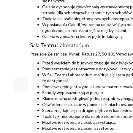
się na wózku,
Galeria dysponuje również salą wystawienniczą poł
stronie (dla schodzących), stopnie tych schodów 
Toaleta dla osób niepełnosprawnych dostępna jest
W posiadaniu Galerii jest rampa umożliwiająca po
ograniczoną szerokość przejścia między salami,
Galeria wyposażona jest w pętlę indukcyjną.
Sala Teatru Laboratorium
Przejście Żelaźnicze, Rynek-Ratusz 27, 50-101 Wrocław
Przed wejściem do budynku znajduje się dźwięk
Pomieszczenie jest oznaczone dotykowo: listwy kont
W Sali Teatru Laboratorium znajduje się stała pę
tę dostępność.
Pomieszczenie jest wyposażone w materac ewakua
Schody wyposażone są w poręcze.
Klamki można obsługiwać jedną ręką, nie wymagaj
Oświetlenie sztuczne w pomieszczeniach równomie
Scena znajduje się na drugim piętrze w kamienic
Toalety – niedostępne dla osób z niepełnosprawn
Możliwe jest wejście z osobą asystującą.
Możliwe jest wejście z psem asystentem.