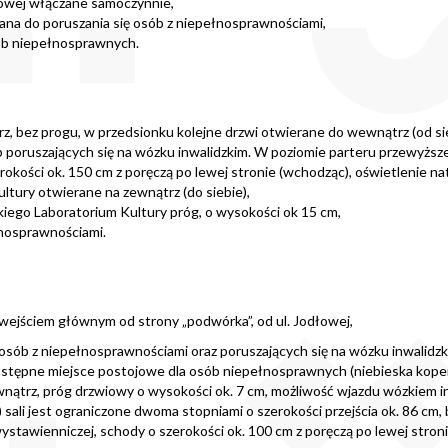
dowej włączane samoczynnie,
wana do poruszania się osób z niepełnosprawnościami,
sób niepełnosprawnych.
, bez progu, w przedsionku kolejne drzwi otwierane do wewnątrz (od sie
poruszających się na wózku inwalidzkim. W poziomie parteru przewyższen
erokości ok. 150 cm z poręczą po lewej stronie (wchodząc), oświetlenie 
tury otwierane na zewnątrz (do siebie),
iego Laboratorium Kultury próg, o wysokości ok 15 cm,
łnosprawnościami.
 wejściem głównym od strony „podwórka”, od ul. Jodłowej,
osób z niepełnosprawnościami oraz poruszających się na wózku inwalidzk
odostępne miejsce postojowe dla osób niepełnosprawnych (niebieska koper
ewnątrz, próg drzwiowy o wysokości ok. 7 cm, możliwość wjazdu wózkiem i
 sali jest ograniczone dwoma stopniami o szerokości przejścia ok. 86 cm, 
wystawienniczej, schody o szerokości ok. 100 cm z poręczą po lewej stron