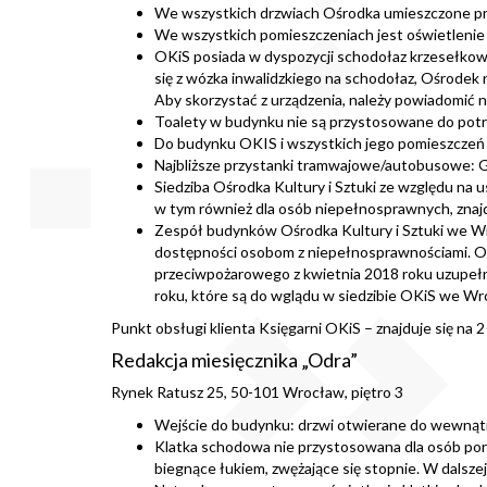
We wszystkich drzwiach Ośrodka umieszczone pro
We wszystkich pomieszczeniach jest oświetlenie 
OKiS posiada w dyspozycji schodołaz krzesełko
się z wózka inwalidzkiego na schodołaz, Ośrodek n
Aby skorzystać z urządzenia, należy powiadomić 
Toalety w budynku nie są przystosowane do potr
Do budynku OKIS i wszystkich jego pomieszczeń
Najbliższe przystanki tramwajowe/autobusowe: Ga
Siedziba Ośrodka Kultury i Sztuki ze względu na
w tym również dla osób niepełnosprawnych, znajdu
Zespół budynków Ośrodka Kultury i Sztuki we Wr
dostępności osobom z niepełnosprawnościami. Oś
przeciwpożarowego z kwietnia 2018 roku uzupełn
roku, które są do wglądu w siedzibie OKiS we Wr
Punkt obsługi klienta Księgarni OKiS – znajduje się na 2 
Redakcja miesięcznika „Odra”
Rynek Ratusz 25, 50-101 Wrocław, piętro 3
Wejście do budynku: drzwi otwierane do wewnątrz
Klatka schodowa nie przystosowana dla osób poru
biegnące łukiem, zwężające się stopnie. W dalszej 