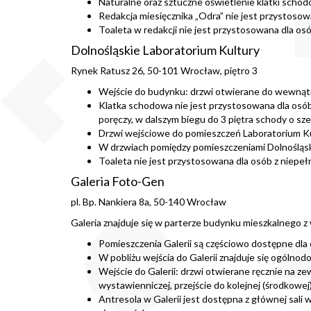
Naturalne oraz sztuczne oświetlenie klatki scho
Redakcja miesięcznika „Odra” nie jest przystoso
Toaleta w redakcji nie jest przystosowana dla o
Dolnośląskie Laboratorium Kultury
Rynek Ratusz 26, 50-101 Wrocław, piętro 3
Wejście do budynku: drzwi otwierane do wewnątrz
Klatka schodowa nie jest przystosowana dla osób 
poręczy, w dalszym biegu do 3 piętra schody o sz
Drzwi wejściowe do pomieszczeń Laboratorium Kul
W drzwiach pomiędzy pomieszczeniami Dolnośląsk
Toaleta nie jest przystosowana dla osób z niepe
Galeria Foto-Gen
pl. Bp. Nankiera 8a, 50-140 Wrocław
Galeria znajduje się w parterze budynku mieszkalnego z
Pomieszczenia Galerii są częściowo dostępne dla 
W pobliżu wejścia do Galerii znajduje się ogóln
Wejście do Galerii: drzwi otwierane ręcznie na z
wystawienniczej, przejście do kolejnej (środkowej)
Antresola w Galerii jest dostępna z głównej sali 