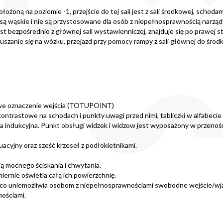
ożoną na poziomie -1, przejście do tej sali jest z sali środkowej, schoda
są wąskie i nie są przystosowane dla osób z niepełnosprawnością narząd
 bezpośrednio z głównej sali wystawienniczej, znajduje się po prawej st
ruszanie się na wózku, przejazd przy pomocy rampy z sali głównej do śr
owe oznaczenie wejścia (TOTUPOINT)
rastowe na schodach i punkty uwagi przed nimi, tabliczki w alfabecie Brai
tla indukcyjna. Punkt obsługi widzek i widzow jest wyposażony w przenoś
cyjny oraz sześć krzeseł z podłokietnikami.
ą mocnego ściskania i chwytania.
rnie oświetla całą ich powierzchnię.
y, co uniemożliwia osobom z niepełnosprawnościami swobodne wejście/wj
ościami.