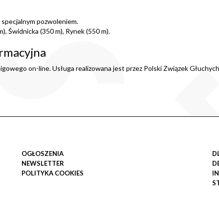
ze specjalnym pozwoleniem.
m), Świdnicka (350 m), Rynek (550 m).
rmacyjna
igowego on-line. Usługa realizowana jest przez Polski Związek Głuchych
OGŁOSZENIA
D
NEWSLETTER
D
POLITYKA COOKIES
I
S