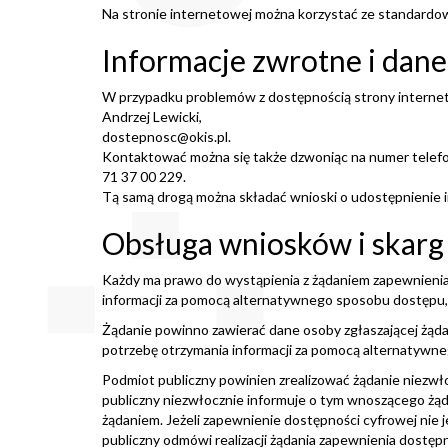
Na stronie internetowej można korzystać ze standardo
Informacje zwrotne i dan
W przypadku problemów z dostępnością strony interne
Andrzej Lewicki
,
dostepnosc@okis.pl
.
Kontaktować można się także dzwoniąc na numer telef
71 37 00 229
.
Tą samą drogą można składać wnioski o udostępnienie in
Obsługa wniosków i skarg
Każdy ma prawo do wystąpienia z żądaniem zapewnienia d
informacji za pomocą alternatywnego sposobu dostępu, 
Żądanie powinno zawierać dane osoby zgłaszającej żądani
potrzebę otrzymania informacji za pomocą alternatywneg
Podmiot publiczny powinien zrealizować żądanie niezwłoc
publiczny niezwłocznie informuje o tym wnoszącego żądan
żądaniem. Jeżeli zapewnienie dostępności cyfrowej nie
publiczny odmówi realizacji żądania zapewnienia dostę