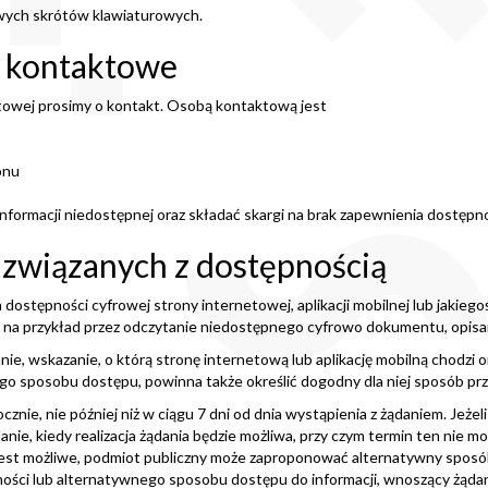
wych skrótów klawiaturowych.
e kontaktowe
towej prosimy o kontakt. Osobą kontaktową jest
onu
formacji niedostępnej oraz składać skargi na brak zapewnienia dostępno
 związanych z dostępnością
ostępności cyfrowej strony internetowej, aplikacji mobilnej lub jakieg
na przykład przez odczytanie niedostępnego cyfrowo dokumentu, opisanie
e, wskazanie, o którą stronę internetową lub aplikację mobilną chodzi o
o sposobu dostępu, powinna także określić dogodny dla niej sposób prze
znie, nie później niż w ciągu 7 dni od dnia wystąpienia z żądaniem. Jeże
ie, kiedy realizacja żądania będzie możliwa, przy czym termin ten nie mo
 jest możliwe, podmiot publiczny może zaproponować alternatywny sposó
pności lub alternatywnego sposobu dostępu do informacji, wnoszący żąd