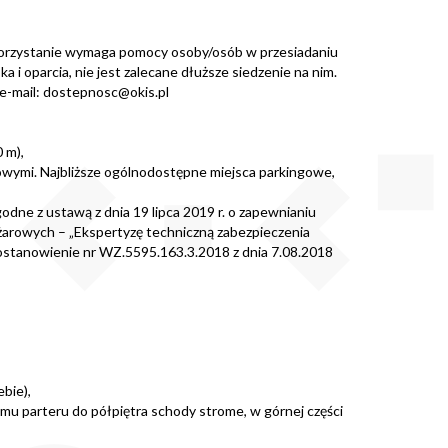
Korzystanie wymaga pomocy osoby/osób w przesiadaniu
 i oparcia, nie jest zalecane dłuższe siedzenie na nim.
e-mail:
dostepnosc@okis.pl
 m),
owymi. Najbliższe ogólnodostępne miejsca parkingowe,
ne z ustawą z dnia 19 lipca 2019 r. o zapewnianiu
żarowych – „Ekspertyzę techniczną zabezpieczenia
ostanowienie nr WZ.5595.163.3.2018 z dnia 7.08.2018
bie),
mu parteru do półpiętra schody strome, w górnej części