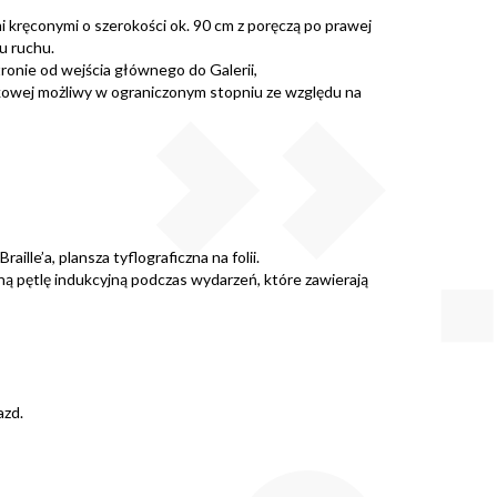
mi kręconymi o szerokości ok. 90 cm z poręczą po prawej
u ruchu.
ronie od wejścia głównego do Galerii,
odkowej możliwy w ograniczonym stopniu ze względu na
lle’a, plansza tyflograficzna na folii.
ną pętlę indukcyjną podczas wydarzeń, które zawierają
azd.