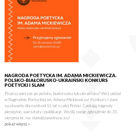
NAGRODA POETYCKA IM. ADAMA MICKIEWICZA.
POLSKO-BIAŁORUSKO-UKRAIŃSKI KONKURS
POETYCKI I SLAM
Piszesz wiersze po polsku, białorusku lub ukraińsku? Weź udział
w Nagrodzie Poetyckiej im. Adama Mickiewicza! Konkurs i slam
są otwarte dla osób od 15 lat z całej Polski. Czekają nagrody
pieniężne, warsztaty i publikacje. Wyślij swoje zgłoszenie do 31
sierpnia br. na: slam@zawolnosc.eu!
pokaż więcej »