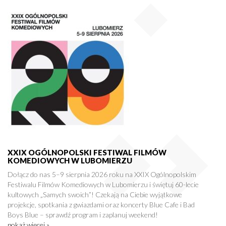
XXIX OGÓLNOPOLSKI FESTIWAL FILMÓW
KOMEDIOWYCH W LUBOMIERZU
Dołącz do nas 5–9 sierpnia 2026 roku na XXIX Ogólnopolskim
Festiwalu Filmów Komediowych w Lubomierzu i świętuj 60-lecie
kultowych „Samych swoich”! Czekają na Ciebie wyjątkowe
projekcje, spotkania z gwiazdami oraz koncerty Blue Cafe i Bad
Boys Blue – sprawdź program i zaplanuj weekend!
pokaż więcej »