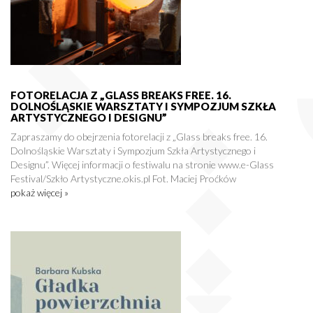
FOTORELACJA Z „GLASS BREAKS FREE. 16.
DOLNOŚLĄSKIE WARSZTATY I SYMPOZJUM SZKŁA
ARTYSTYCZNEGO I DESIGNU”
Zapraszamy do obejrzenia fotorelacji z „Glass breaks free. 16.
Dolnośląskie Warsztaty i Sympozjum Szkła Artystycznego i
Designu”. Więcej informacji o festiwalu na stronie www.e-Glass
Festival/Szkło Artystyczne.okis.pl Fot. Maciej Proćków
pokaż więcej »