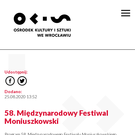
Togg
navi
Udostępnij:
Dodano:
25.08.2020 13:52
58. Międzynarodowy Festiwal
Moniuszkowski
Program 58. Międzynarodowego Festiwalu Moniuszkowskiego.