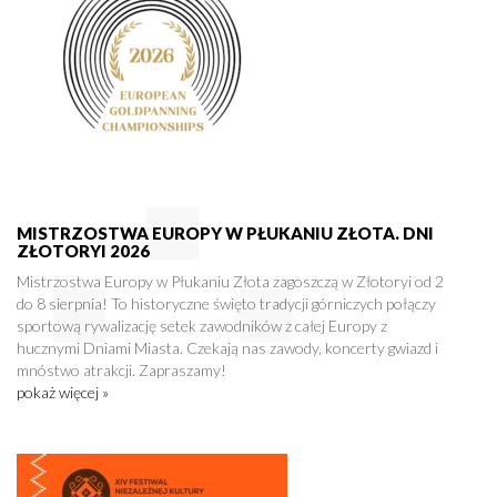
MISTRZOSTWA EUROPY W PŁUKANIU ZŁOTA. DNI
ZŁOTORYI 2026
Mistrzostwa Europy w Płukaniu Złota zagoszczą w Złotoryi od 2
do 8 sierpnia! To historyczne święto tradycji górniczych połączy
sportową rywalizację setek zawodników z całej Europy z
hucznymi Dniami Miasta. Czekają nas zawody, koncerty gwiazd i
mnóstwo atrakcji. Zapraszamy!
pokaż więcej »