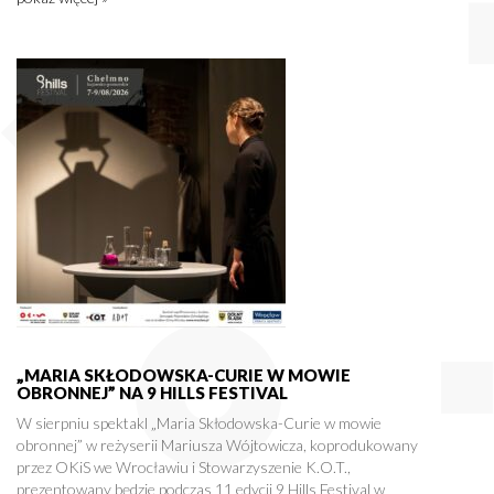
„MARIA SKŁODOWSKA-CURIE W MOWIE
OBRONNEJ” NA 9 HILLS FESTIVAL
W sierpniu spektakl „Maria Skłodowska-Curie w mowie
obronnej” w reżyserii Mariusza Wójtowicza, koprodukowany
przez OKiS we Wrocławiu i Stowarzyszenie K.O.T.,
prezentowany będzie podczas 11 edycji 9 Hills Festival w