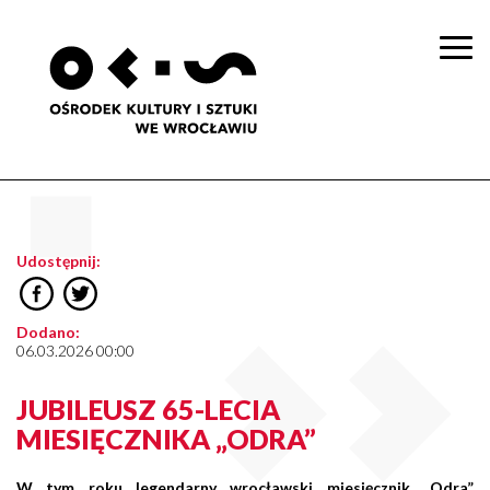
Togg
navi
Udostępnij:
Dodano:
06.03.2026 00:00
JUBILEUSZ 65-LECIA
MIESIĘCZNIKA „ODRA”
W tym roku legendarny wrocławski miesięcznik „Odra”