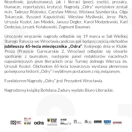
filozofowie, językoznawcy), jak i literaci (poeci, eseiści, prozaicy,
tłumacze, reportażyści, krytycy). Nagrodą „Odry” wyróżnieni zostali
m.in. Tadeusz Różewicz, Czesław Miłosz, Wisława Szymborska, Olga
Tokarczuk, Ryszard Kapuściński, Wiesław Myśliwski, Jerzy Pilch,
Urszula Kozioł, Jan Miodek, Janusz Degler, Karol Modzelewski, Karl
Dedecius, Leszek Kołakowski, Zygmunt Bauman.
Uroczyste wręczenie nagrody odbędzie się 19 marca w Sali Wielkiej
Starego Ratusza we Wrocławiu podczas gali będącej częścią obchodów
jubileuszu 65-lecia miesięcznika „Odra”
. Kolejnego dnia w Klubie
Proza (Przejście Garncarskie 2, Wrocław) odbędzie się otwarte
spotkanie z laureatem, następnie panel redaktorów naczelnych
najważniejszych pism literackich oraz Turniej Jednego Wiersza im.
Urszuli Kozioł. Obchodom 65-lecia towarzyszy wystawa plenerowa
poświęcona historii „Odry” i wybitnym postaciom z nią związanym.
Fundatorem Nagrody „Odry” jest Prezydent Wrocławia.
Nagrodzoną książkę Bohdana Zadury wydało Biuro Literackie.