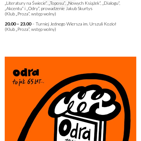
„Literatury na Świecie”, „Toposu”, „Nowych Książek”, „Dialogu”,
„Akcentu” i „Odry”, prowadzenie Jakub Skurtys
(Klub „Proza”, wstęp wolny)
20.00 – 23.00
– Turniej Jednego Wiersza im. Urszuli Kozioł
(Klub „Proza”, wstęp wolny)