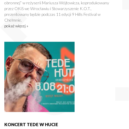
obronnej” w reżyserii Mariusza Wójtowicza, koprodukowany
przez OKiS we Wrocławiu i Stowarzyszenie K.O.T.,
prezentowany będzie podczas 11 edycji 9 Hills Festival w
Chełmnie.
pokaż więcej »
KONCERT TEDE W HUCIE