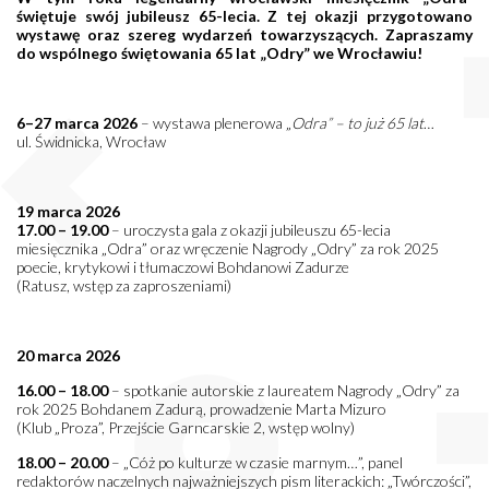
świętuje swój jubileusz 65-lecia. Z tej okazji przygotowano
wystawę oraz szereg wydarzeń towarzyszących. Zapraszamy
do wspólnego świętowania 65 lat „Odry” we Wrocławiu!
6–27 marca 2026
– wystawa plenerowa „
Odra” – to już 65 lat
…
ul. Świdnicka, Wrocław
19 marca 2026
17.00 – 19.00
– uroczysta gala z okazji jubileuszu 65-lecia
miesięcznika „Odra” oraz wręczenie Nagrody „Odry” za rok 2025
poecie, krytykowi i tłumaczowi Bohdanowi Zadurze
(Ratusz, wstęp za zaproszeniami)
20 marca 2026
16.00 – 18.00
– spotkanie autorskie z laureatem Nagrody „Odry” za
rok 2025 Bohdanem Zadurą, prowadzenie Marta Mizuro
(Klub „Proza”, Przejście Garncarskie 2, wstęp wolny)
18.00 – 20.00
– „Cóż po kulturze w czasie marnym…”, panel
redaktorów naczelnych najważniejszych pism literackich: „Twórczości”,