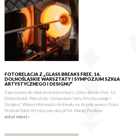
FOTORELACJA Z „GLASS BREAKS FREE. 16.
DOLNOŚLĄSKIE WARSZTATY I SYMPOZJUM SZKŁA
ARTYSTYCZNEGO I DESIGNU”
Zapraszamy do obejrzenia fotorelacji z „Glass breaks free. 16.
Dolnośląskie Warsztaty i Sympozjum Szkła Artystycznego i
Designu”. Więcej informacji o festiwalu na stronie www.e-Glass
Festival/Szkło Artystyczne.okis.pl Fot. Maciej Proćków
pokaż więcej »