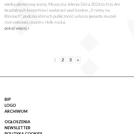
wielką plenerową scenę. Muzyczna Jelenia Góra 2026 to trzy dni
bezpłatnych koncertów i wydarzeń pod hasłem „3 rytmy na
Błoniach”, podczas których publiczność usłyszy gwiazdy muzyki
rozrywkowej, country i folk-rocka.
pokaż więcej »
1
2
3
»
BIP
LOGO
ARCHIWUM
OGŁOSZENIA
NEWSLETTER
POLITYKA COOKIES