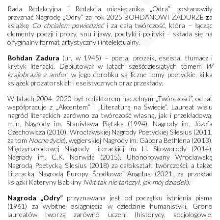
Rada Redakcyjna i Redakcja miesięcznika „Odra” postanowiły
przyznać Nagrodę „Odry” za rok 2025 BOHDANOWI ZADURZE
z
a
książkę
Co chciałem powiedzieć
i za całą twórczość, która – łącząc
elementy poezji i prozy, snu i jawy, poetyki i polityki – składa się na
oryginalny format artystyczny i intelektualny.
Bohdan Zadura
(ur. w 1945) − poeta, prozaik, eseista, tłumacz i
krytyk literacki. Debiutował w latach sześćdziesiątych tomem
W
krajobrazie z amfor
, w jego dorobku są liczne tomy poetyckie, kilka
książek prozatorskich i eseistycznych oraz przekłady.
W latach 2004–2020 był redaktorem naczelnym „Twórczości”, od lat
współpracuje z „Akcentem” i „Literaturą na Świecie”. Laureat wielu
nagród literackich zarówno za twórczość własną, jak i przekładową,
m.in. Nagrody im. Stanisława Piętaka (1994), Nagrody im. Józefa
Czechowicza (2010), Wrocławskiej Nagrody Poetyckiej Silesius (2011,
za tom
Nocne życie
), węgierskiej Nagrody im. Gábora Bethlena (2013),
Międzynarodowej Nagrody Literackiej im. H. Skoworody (2014),
Nagrody im. C.K. Norwida (2015). Uhonorowany Wrocławską
Nagrodą Poetycką Silesius (2018) za całokształt twórczości, a także
Literacką Nagrodą Europy Środkowej Angelus (2021, za przekład
książki Kateryny Babkiny
Nikt tak nie tańczył, jak mój dziadek
).
Nagroda „Odry”
przyznawana jest od początku istnienia pisma
(1961) za wybitne osiągnięcia w dziedzinie humanistyki. Grono
laureatów tworzą zarówno uczeni (historycy, socjologowie,