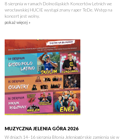
8 sierpnia w ramach Dolnośląskich Koncertów Letnich we
wrocławskiej HUCIE wystąpi znany raper TeDe. Wstęp na
koncert jest wolny.
pokaż więcej »
MUZYCZNA JELENIA GÓRA 2026
W dniach 14–16 sierpnia Błonia Jeleniogórskie zamienią się w