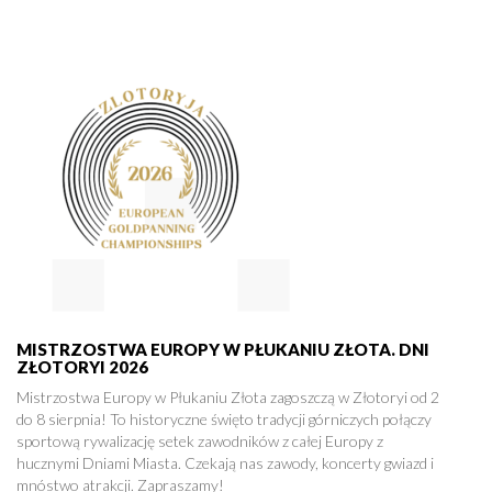
MISTRZOSTWA EUROPY W PŁUKANIU ZŁOTA. DNI
ZŁOTORYI 2026
Mistrzostwa Europy w Płukaniu Złota zagoszczą w Złotoryi od 2
do 8 sierpnia! To historyczne święto tradycji górniczych połączy
sportową rywalizację setek zawodników z całej Europy z
hucznymi Dniami Miasta. Czekają nas zawody, koncerty gwiazd i
mnóstwo atrakcji. Zapraszamy!