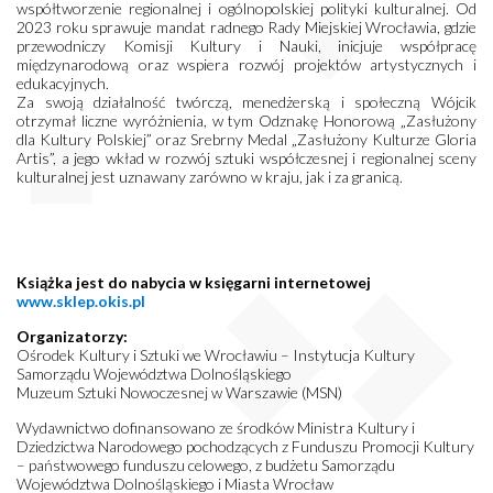
współtworzenie regionalnej i ogólnopolskiej polityki kulturalnej. Od
2023 roku sprawuje mandat radnego Rady Miejskiej Wrocławia, gdzie
przewodniczy Komisji Kultury i Nauki, inicjuje współpracę
międzynarodową oraz wspiera rozwój projektów artystycznych i
edukacyjnych.
Za swoją działalność twórczą, menedżerską i społeczną Wójcik
otrzymał liczne wyróżnienia, w tym Odznakę Honorową „Zasłużony
dla Kultury Polskiej” oraz Srebrny Medal „Zasłużony Kulturze Gloria
Artis”, a jego wkład w rozwój sztuki współczesnej i regionalnej sceny
kulturalnej jest uznawany zarówno w kraju, jak i za granicą.
Książka jest do nabycia w księgarni internetowej
www.sklep.okis.pl
Organizatorzy:
Ośrodek Kultury i Sztuki we Wrocławiu – Instytucja Kultury
Samorządu Województwa Dolnośląskiego
Muzeum Sztuki Nowoczesnej w Warszawie (MSN)
Wydawnictwo dofinansowano ze środków Ministra Kultury i
Dziedzictwa Narodowego pochodzących z Funduszu Promocji Kultury
– państwowego funduszu celowego, z budżetu Samorządu
Województwa Dolnośląskiego i Miasta Wrocław