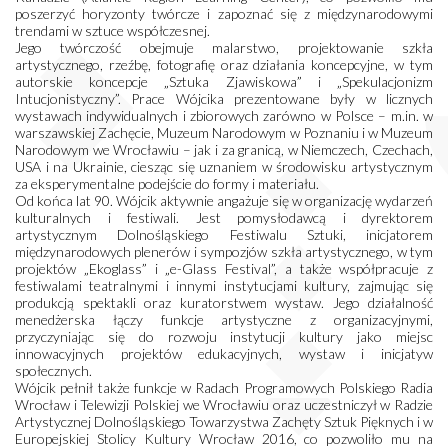
poszerzyć horyzonty twórcze i zapoznać się z międzynarodowymi
trendami w sztuce współczesnej.
Jego twórczość obejmuje malarstwo, projektowanie szkła
artystycznego, rzeźbę, fotografię oraz działania koncepcyjne, w tym
autorskie koncepcje „Sztuka Zjawiskowa” i „Spekulacjonizm
Intucjonistyczny”. Prace Wójcika prezentowane były w licznych
wystawach indywidualnych i zbiorowych zarówno w Polsce – m.in. w
warszawskiej Zachęcie, Muzeum Narodowym w Poznaniu i w Muzeum
Narodowym we Wrocławiu – jak i za granicą, w Niemczech, Czechach,
USA i na Ukrainie, ciesząc się uznaniem w środowisku artystycznym
za eksperymentalne podejście do formy i materiału.
Od końca lat 90. Wójcik aktywnie angażuje się w organizację wydarzeń
kulturalnych i festiwali. Jest pomysłodawcą i dyrektorem
artystycznym Dolnośląskiego Festiwalu Sztuki, inicjatorem
międzynarodowych plenerów i sympozjów szkła artystycznego, w tym
projektów „Ekoglass” i „e-Glass Festival”, a także współpracuje z
festiwalami teatralnymi i innymi instytucjami kultury, zajmując się
produkcją spektakli oraz kuratorstwem wystaw. Jego działalność
menedżerska łączy funkcje artystyczne z organizacyjnymi,
przyczyniając się do rozwoju instytucji kultury jako miejsc
innowacyjnych projektów edukacyjnych, wystaw i inicjatyw
społecznych.
Wójcik pełnił także funkcje w Radach Programowych Polskiego Radia
Wrocław i Telewizji Polskiej we Wrocławiu oraz uczestniczył w Radzie
Artystycznej Dolnośląskiego Towarzystwa Zachęty Sztuk Pięknych i w
Europejskiej Stolicy Kultury Wrocław 2016, co pozwoliło mu na