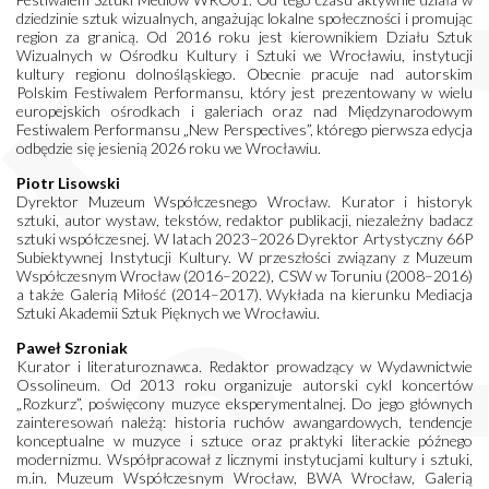
dziedzinie sztuk wizualnych, angażując lokalne społeczności i promując
region za granicą. Od 2016 roku jest kierownikiem Działu Sztuk
Wizualnych w Ośrodku Kultury i Sztuki we Wrocławiu, instytucji
kultury regionu dolnośląskiego. Obecnie pracuje nad autorskim
Polskim Festiwalem Performansu, który jest prezentowany w wielu
europejskich ośrodkach i galeriach oraz nad Międzynarodowym
Festiwalem Performansu „New Perspectives”, którego pierwsza edycja
odbędzie się jesienią 2026 roku we Wrocławiu.
Piotr Lisowski
Dyrektor Muzeum Współczesnego Wrocław. Kurator i historyk
sztuki, autor wystaw, tekstów, redaktor publikacji, niezależny badacz
sztuki współczesnej. W latach 2023–2026 Dyrektor Artystyczny 66P
Subiektywnej Instytucji Kultury. W przeszłości związany z Muzeum
Współczesnym Wrocław (2016–2022), CSW w Toruniu (2008–2016)
a także Galerią Miłość (2014–2017). Wykłada na kierunku Mediacja
Sztuki Akademii Sztuk Pięknych we Wrocławiu.
Paweł Szroniak
Kurator i literaturoznawca. Redaktor prowadzący w Wydawnictwie
Ossolineum. Od 2013 roku organizuje autorski cykl koncertów
„Rozkurz”, poświęcony muzyce eksperymentalnej. Do jego głównych
zainteresowań należą: historia ruchów awangardowych, tendencje
konceptualne w muzyce i sztuce oraz praktyki literackie późnego
modernizmu. Współpracował z licznymi instytucjami kultury i sztuki,
m.in. Muzeum Współczesnym Wrocław, BWA Wrocław, Galerią