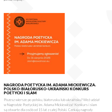
NAGRODA POETYCKA IM. ADAMA MICKIEWICZA.
POLSKO-BIAŁORUSKO-UKRAIŃSKI KONKURS
POETYCKI I SLAM
Piszesz wiersze po polsku, białorusku lub ukraińsku? Weź udział
w Nagrodzie Poetyckiej im. Adama Mickiewicza! Konkurs i slam
są otwarte dla osób od 15 lat z całej Polski. Czekają nagrody