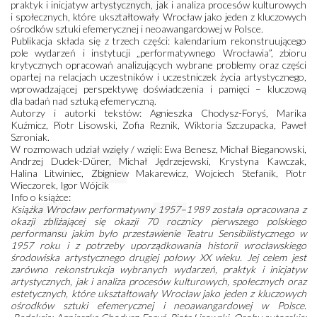
praktyk i inicjatyw artystycznych, jak i analiza procesów kulturowych
i społecznych, które ukształtowały Wrocław jako jeden z kluczowych
ośrodków sztuki efemerycznej i neoawangardowej w Polsce.
Publikacja składa się z trzech części: kalendarium rekonstruującego
pole wydarzeń i instytucji „performatywnego Wrocławia”, zbioru
krytycznych opracowań analizujących wybrane problemy oraz części
opartej na relacjach uczestników i uczestniczek życia artystycznego,
wprowadzającej perspektywę doświadczenia i pamięci – kluczową
dla badań nad sztuką efemeryczną.
Autorzy i autorki tekstów: Agnieszka Chodysz-Foryś, Marika
Kuźmicz, Piotr Lisowski, Zofia Reznik, Wiktoria Szczupacka, Paweł
Szroniak.
W rozmowach udział wzięły / wzięli: Ewa Benesz, Michał Bieganowski,
Andrzej Dudek-Dürer, Michał Jędrzejewski, Krystyna Kawczak,
Halina Litwiniec, Zbigniew Makarewicz, Wojciech Stefanik, Piotr
Wieczorek, Igor Wójcik
Info o książce:
Książka Wrocław performatywny 1957–1989 została opracowana z
okazji zbliżającej się okazji 70 rocznicy pierwszego polskiego
performansu jakim było przestawienie Teatru Sensibilistycznego w
1957 roku i z potrzeby uporządkowania historii wrocławskiego
środowiska artystycznego drugiej połowy XX wieku. Jej celem jest
zarówno rekonstrukcja wybranych wydarzeń, praktyk i inicjatyw
artystycznych, jak i analiza procesów kulturowych, społecznych oraz
estetycznych, które ukształtowały Wrocław jako jeden z kluczowych
ośrodków sztuki efemerycznej i neoawangardowej w Polsce.