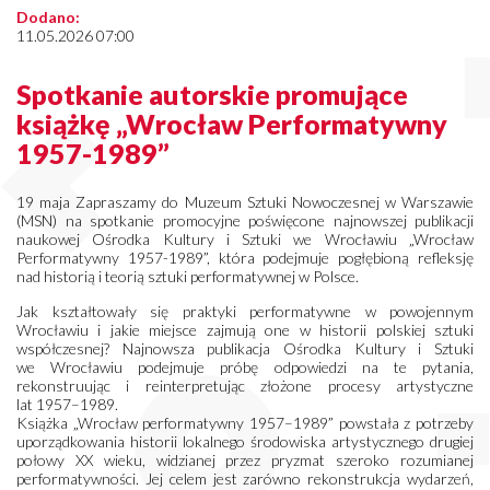
Dodano:
11.05.2026 07:00
Spotkanie autorskie promujące
książkę „Wrocław Performatywny
1957-1989”
19 maja Zapraszamy do Muzeum Sztuki Nowoczesnej w Warszawie
(MSN) na spotkanie promocyjne poświęcone najnowszej publikacji
naukowej Ośrodka Kultury i Sztuki we Wrocławiu „Wrocław
Performatywny 1957-1989”, która podejmuje pogłębioną refleksję
nad historią i teorią sztuki performatywnej w Polsce.
Jak kształtowały się praktyki performatywne w powojennym
Wrocławiu i jakie miejsce zajmują one w historii polskiej sztuki
współczesnej? Najnowsza publikacja Ośrodka Kultury i Sztuki
we Wrocławiu podejmuje próbę odpowiedzi na te pytania,
rekonstruując i reinterpretując złożone procesy artystyczne
lat 1957–1989.
Książka „Wrocław performatywny 1957–1989” powstała z potrzeby
uporządkowania historii lokalnego środowiska artystycznego drugiej
połowy XX wieku, widzianej przez pryzmat szeroko rozumianej
performatywności. Jej celem jest zarówno rekonstrukcja wydarzeń,