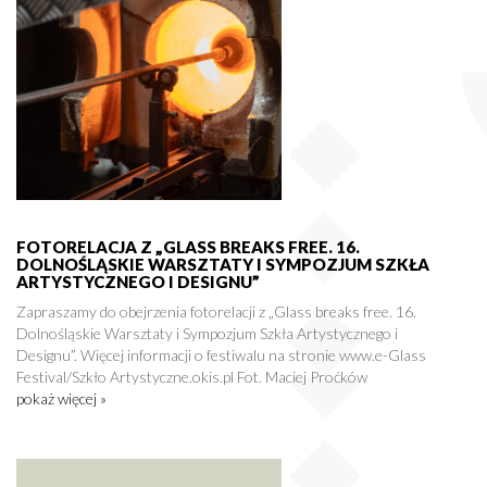
FOTORELACJA Z „GLASS BREAKS FREE. 16.
DOLNOŚLĄSKIE WARSZTATY I SYMPOZJUM SZKŁA
ARTYSTYCZNEGO I DESIGNU”
Zapraszamy do obejrzenia fotorelacji z „Glass breaks free. 16.
Dolnośląskie Warsztaty i Sympozjum Szkła Artystycznego i
Designu”. Więcej informacji o festiwalu na stronie www.e-Glass
Festival/Szkło Artystyczne.okis.pl Fot. Maciej Proćków
pokaż więcej »