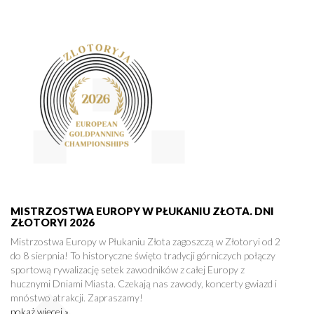
MISTRZOSTWA EUROPY W PŁUKANIU ZŁOTA. DNI
ZŁOTORYI 2026
Mistrzostwa Europy w Płukaniu Złota zagoszczą w Złotoryi od 2
do 8 sierpnia! To historyczne święto tradycji górniczych połączy
sportową rywalizację setek zawodników z całej Europy z
hucznymi Dniami Miasta. Czekają nas zawody, koncerty gwiazd i
mnóstwo atrakcji. Zapraszamy!
pokaż więcej »