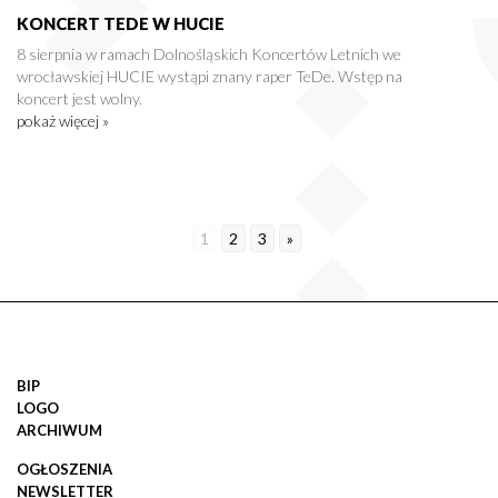
KONCERT TEDE W HUCIE
8 sierpnia w ramach Dolnośląskich Koncertów Letnich we
wrocławskiej HUCIE wystąpi znany raper TeDe. Wstęp na
koncert jest wolny.
pokaż więcej »
1
2
3
»
BIP
LOGO
ARCHIWUM
OGŁOSZENIA
NEWSLETTER