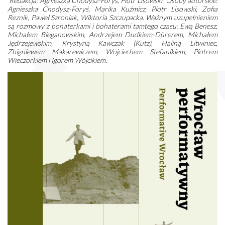
Redakcja: Agnieszka Chodysz-Foryś, Piotr Lisowski. Osoby autorskie:
Agnieszka Chodysz-Foryś, Marika Kuźmicz, Piotr Lisowski, Zofia
Reznik, Paweł Szroniak, Wiktoria Szczupacka. Ważnym uzupełnieniem
są rozmowy z bohaterkami i bohaterami tamtego czasu: Ewą Benesz,
Michałem Bieganowskim, Andrzejem Dudkiem-Dürerem, Michałem
Jędrzejewskim, Krystyną Kawczak (Kutz), Haliną Litwiniec,
Zbigniewem Makarewiczem, Wojciechem Stefanikiem, Piotrem
Wieczorkiem i Igorem Wójcikiem.