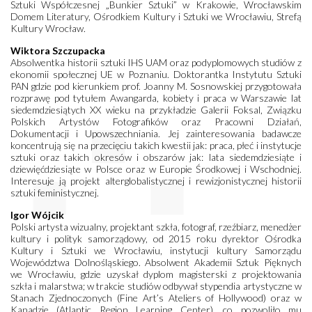
Sztuki Współczesnej „Bunkier Sztuki” w Krakowie, Wrocławskim
Domem Literatury, Ośrodkiem Kultury i Sztuki we Wrocławiu, Strefą
Kultury Wrocław.
Wiktora Szczupacka
Absolwentka historii sztuki IHS UAM oraz podyplomowych studiów z
ekonomii społecznej UE w Poznaniu. Doktorantka Instytutu Sztuki
PAN gdzie pod kierunkiem prof. Joanny M. Sosnowskiej przygotowała
rozprawę pod tytułem Awangarda, kobiety i praca w Warszawie lat
siedemdziesiątych XX wieku na przykładzie Galerii Foksal, Związku
Polskich Artystów Fotografików oraz Pracowni Działań,
Dokumentacji i Upowszechniania. Jej zainteresowania badawcze
koncentrują się na przecięciu takich kwestii jak: praca, płeć i instytucje
sztuki oraz takich okresów i obszarów jak: lata siedemdziesiąte i
dziewięćdziesiąte w Polsce oraz w Europie Środkowej i Wschodniej.
Interesuje ją projekt alterglobalistycznej i rewizjonistycznej historii
sztuki feministycznej.
Igor Wójcik
Polski artysta wizualny, projektant szkła, fotograf, rzeźbiarz, menedżer
kultury i polityk samorządowy, od 2015 roku dyrektor Ośrodka
Kultury i Sztuki we Wrocławiu, instytucji kultury Samorządu
Województwa Dolnośląskiego. Absolwent Akademii Sztuk Pięknych
we Wrocławiu, gdzie uzyskał dyplom magisterski z projektowania
szkła i malarstwa; w trakcie studiów odbywał stypendia artystyczne w
Stanach Zjednoczonych (Fine Art’s Ateliers of Hollywood) oraz w
Kanadzie (Atlantic Region Learning Center), co pozwoliło mu