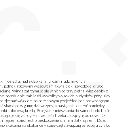
m osiedlu, nad sklepikami, ulicami i ludźmi górują
i, jednoklatkowymi wieżowcami tkwią bloki szwedzkie, długie
cianę. Winda zatrzymuje się w nich co trzy piętra, więc osoby z
płe popołudnie, tak i dziś w okolicy wysokich budynków przy ulicy
hcące zjechać wózkiem po betonowym podjeździe pod prowadzącym
ać skaczące w gumę dziewczyny, a następnie kluczyć pomiędzy
nki kolorową kredą. Przejście z mieszkania do samochodu także
ępuje się z drogi – nawet jeśli trzeba zacząć grę od nowa. O
ych rzędem dzieci jest przeskoczenie ich, nim dotkną ziemi. Dużo
go skakania na skakance – dziewczęta związują ze sobą trzy albo