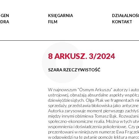
-GEN
KSIĘGARNIA
DZIAŁALNOŚ
ODRA
FILM
KONTAKT
8 ARKUSZ. 3/2024
SZARA RZECZYWISTOŚĆ
W najnowszym “Ósmym Arkuszu” autorzy i autork
ustrojowej, obnażają absurdalne aspekty współcz
dziewięćdziesiątych. Olga Ptak we fragmentach n
sprzedaży, przedstawia blokowiska jako antyczne 
Autorka zarysowuje moment pierwszego zachłyśn
między innymi obśmiewa Tomasz Bąk. Rozważania o
społeczno-ekonomiczne realia. Można w tych utw
wspomnienia i doświadczenia pokoleniowe. Czy po
prezentowani w niniejszym numerze Ewa Frączek,
w odpowiedzi na te pytanie pomoże lektura marc