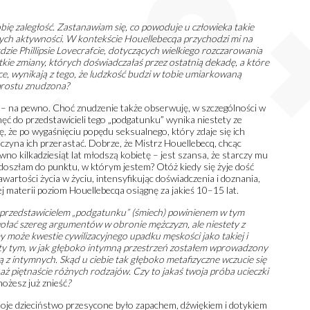
bię zaległość. Zastanawiam się, co powoduje u człowieka takie
ch aktywności. W kontekście Houellebecqa przychodzi mi na
rdzie Phillipsie Lovecrafcie, dotyczących wielkiego rozczarowania
kie zmiany, których doświadczałaś przez ostatnią dekadę, a które
sce, wynikają z tego, że ludzkość budzi w tobie umiarkowaną
o prostu znudzona?
 – na pewno. Choć znudzenie także obserwuję, w szczególności w
ęć do przedstawicieli tego „podgatunku” wynika niestety ze
ę, że po wygaśnięciu popędu seksualnego, który zdaje się ich
czyna ich przerastać. Dobrze, że Mistrz Houellebecq, chcąc
no kilkadziesiąt lat młodszą kobietę – jest szansa, że starczy mu
że doszłam do punktu, w którym jestem? Otóż kiedy się żyje dość
wartości życia w życiu, intensyfikując doświadczenia i doznania,
j materii poziom Houellebecqa osiągnę za jakieś 10–15 lat.
 przedstawicielem „podgatunku” (śmiech) powinienem w tym
wołać szereg argumentów w obronie mężczyzn, ale niestety z
 może kwestie cywilizacyjnego upadku męskości jako takiej i
ęty tym, w jak głęboko intymną przestrzeń zostałem wprowadzony
ą z intymnych. Skąd u ciebie tak głęboko metafizyczne wczucie się
h aż piętnaście różnych rodzajów. Czy to jakaś twoja próba ucieczki
możesz już znieść
?
– moje dzieciństwo przesycone było zapachem, dźwiękiem i dotykiem