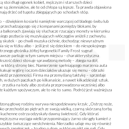
stoi długi ogonek kobiet, mężczyzn i starszych dzieci
ne są ziemniaków, ale te od chłopa są lepsze. Ta prawda objawiona
nają drżeć od tupotu zbiegających po schodach stóp.
o – dźwiękiem kosiarki namiętnie warczącej od bladego świtu lub
 przechadzającego się z kompanami pomiędzy blokami, by
Na balkonach zjawiają się słuchacze rzucający monety w kierunku
bkiego pozbycia się muzykujących włóczęgów aniżeli z zachwytu.
 skutek – po chwili muzyka cichnie, dochodząc niewyraźnym
 się w łóżku albo – jeśli jest się dzieckiem – do niespokojnego
znego głośnika żółtej furgonetki Family Frost sygnał
 zawsze parkuje w tym samym miejscu – charakterystyczna
kszość dzieci stosuje sprawdzoną metodę – zbiega na dół,
, w którą stronę biec. Namierzenie spełniającego marzenia auta
dskakuje w górę i oczom dzieciaków ukazuje się menu – obrazki
iedź przyjemności. Firma ma przemyślaną taktykę – sprzedaje
, w dużych paczkach po kilkanaście, a nawet kilkadziesiąt sztuk.
– zrzutka na lody albo została przeprowadzona wcześniej albo
że każdym spożywczym, ale to nie to samo. Podróż jest ważniejsza
dzoną głowę rodziny wyrywa niespodziewany krzyk: „Ostrzę noże,
bko przechodzi po piętrach ze swoją wielką, czarną skórzaną torbą
h kuchenne ostrza odzyskały dawną świetność. Gdy któraś
 mężczyzna wyciąga wielki przypominający żarno okrągły kamień z
zybkie świszczące westchnienia. Nierzadko udaje mu się również
ych zapalniczek – trudno o dom, w którym nikt nie pali. Gdy