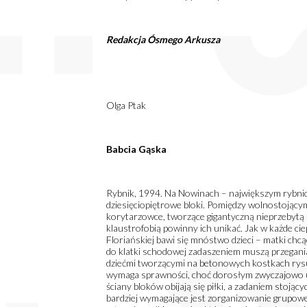
Redakcja Ósmego Arkusza
Olga Ptak
Babcia Gąska
Rybnik, 1994. Na Nowinach – największym rybnicki
dziesięciopiętrowe bloki. Pomiędzy wolnostojącym
korytarzowce, tworzące gigantyczną nieprzebytą ś
klaustrofobią powinny ich unikać. Jak w każde cie
Floriańskiej bawi się mnóstwo dzieci – matki c
do klatki schodowej zadaszeniem muszą przegani
dziećmi tworzącymi na betonowych kostkach rysu
wymaga sprawności, choć dorosłym zwyczajowo ust
ściany bloków obijają się piłki, a zadaniem stojąc
bardziej wymagające jest zorganizowanie grupowe