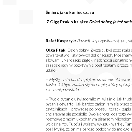
Śmierć jako koniec czasu
Z
Olgą Ptak o książce
Dzień dobry, ja też um
Rafał Kasprzyk:
Pozwól, że przywitam cię po „o
Olga Ptak:
Dzień dobry. Życzę ci, byś pozostałą c
towarzystwie i stylowych dekoracjach. Mój znany
słowami: „Nareszcie piątek, nadchodzi upragniony
zasadzie jedyny pozytywnie postrzegany przeze mni
udało.
– Myślę, że to bardzo piękne powitanie. Ale wraca
bliska.
Jakbym znalazł się na etapie, który opisujes
czasu mi pozostało.
–
Twoje pytanie uświadomiło mi właśnie, jak tru
pytania otwarte i jak bardzo zmieniłam się przez 
czytelnikach – prowadzę po prostu literacki zapi
chciałabym się podzielić. Swoją drogą idea tego 
rozmowę z moim ukochanym pisarzem Michelem Hou
wejdź na YouTube’a i wpisz w wyszukiwarkę „Fant
coś! Myślę, że on ma bardzo podobny do mojego sto