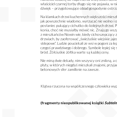
właściciel czarnej torby długo się nie pojawia, w 
dźwięk – przygotowujące obiad gospodynie ostrz
Na klamkach drzwi kuchennych większości mieszka
jak powszechnie wiadomo, wyrzucać nie wolno i o
posłaniec pukający cichutko do kolejnych drzwi. P
konia, choć nie musiałby mówić nic. Znają go w
z mieszkańców Nowin wie, kiedy cichoszepczący zj
drzwiach, by zaoferować „świeżuśkie wiejskie jajec
sklepowe”. Ludzie pouciekali ze wsi w pogoni za l
czegoś prawdziwego i dobrego. Symbole lepiej się s
bród. Żółciuśkie żółtka warte są każdej ceny.
Nie miną dwie dekady, nim wszyscy oni znikną, a 
płyty, w których niegdyś mieszkali znajomi, przyja
betonowych sfer zamilknie na zawsze.
Klątwa rzucona na współczesnego człowieka wype
(fragmenty nieopublikowanej książki
Subteln