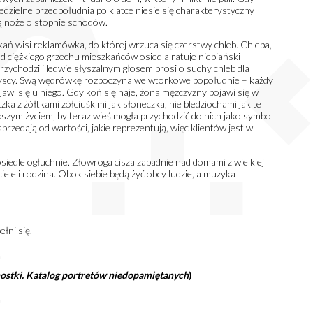
niedzielne przedpołudnia po klatce niesie się charakterystyczny
ą noże o stopnie schodów.
ń wisi reklamówka, do której wrzuca się czerstwy chleb. Chleba,
d ciężkiego grzechu mieszkańców osiedla ratuje niebiański
rzychodzi i ledwie słyszalnym głosem prosi o suchy chleb dla
szyscy. Swą wędrówkę rozpoczyna we wtorkowe popołudnie – każdy
awi się u niego. Gdy koń się naje, żona mężczyzny pojawi się w
zka z żółtkami żółciuśkimi jak słoneczka, nie bledziochami jak te
epszym życiem, by teraz wieś mogła przychodzić do nich jako symbol
przedają od wartości, jakie reprezentują, więc klientów jest w
osiedle ogłuchnie. Złowroga cisza zapadnie nad domami z wielkiej
ciele i rodzina. Obok siebie będą żyć obcy ludzie, a muzyka
łni się.
ostki. Katalog portretów niedopamiętanych
)