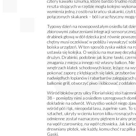
cztery kawałki sznurka, które bardzo trudno rozbu
reszta stojących w rzędzie mogła kolejno wykonać 
wymienia jedną z osób na krańcu skakanki, czyli t
połączonych skakanek – ból i uraz fizyczny mogą 
Typowy dzień na nowopowstałym osiedlu lat dziew
zbiorowymi zaburzeniami integracji sensorycznej,
drabinek głową w dół dziecka jest równie powsze
chętny musi oczekiwać w pobliżu i wywalczyć sob
boiska urządzeń. W ten sposób zyska widok na rozg
ustawia się kolejka. O wejściu na murawę decyduj
drużyn. Drabinki, podobnie jak liczne ławki, cze
zmagania z miejsca innego niż własny balkon. Nie 
wnętrzach klatek schodowych koce, leżące na wy
pokonać zaporę z kłębiących się lalek, przyborów 
nadwiędłych łopianów i rabarbarów zalegających 
balkonie grill, otworzyć piwo i kibicować z oddalen
Wśród bloków przy ulicy Floriańskiej stoi tajemn
38 – pomiędzy nimi a osiedlem szeregowych domkó
dokładnie na odwrót. Wszystko wokół niego zjawił
wśród pól i łąk, nieopodal lasu, zupełnie sam. 
sztachet, ukryty w cieniu koron kilku rosnących
odmienne został naznaczony piętnem krainy przeraż
na wpół czarownicę, na wpół człowieka. Jak kar
drewniany płotek, wie każdy, komu choć raz piłk
Gąski.