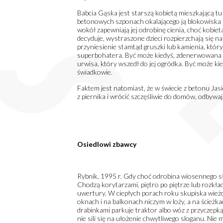
Babcia Gąska jest starszą kobietą mieszkającą tu
betonowych szponach okalającego ją blokowiska n
wokół zapewniają jej odrobinę cienia, choć kobi
decyduje, wystraszone dzieci rozpierzchają się na 
przyniesienie stamtąd gruszki lub kamienia, któr
superbohatera. Być może kiedyś, zdenerwowana n
urwisa, który wszedł do jej ogródka. Być może kie
świadkowie.
Faktem jest natomiast, że w świecie z betonu Jasi
z piernika i wrócić szczęśliwie do domów, odbywa
Osiedlowi zbawcy
Rybnik, 1995 r. Gdy choć odrobina wiosennego sło
Chodzą korytarzami, piętro po piętrze lub rozkład
uwertury. W ciepłych porach roku skupiska wieżo
oknach i na balkonach niczym w loży, a na ścieżk
drabinkami parkuje traktor albo wóz z przyczepk
nie sili się na ułożenie chwytliwego sloganu. Nie