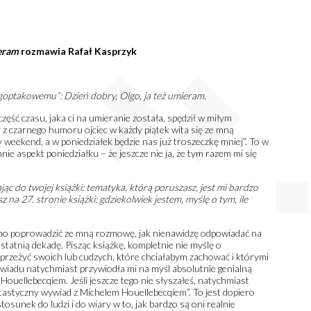
ieram
rozmawia Rafał Kasprzyk
lgoptakowemu”: Dzień dobry, Olgo, ja też umieram.
zęść czasu, jaka ci na umieranie została, spędził w miłym
 z czarnego humoru ojciec w każdy piątek wita się ze mną
 weekend, a w poniedziałek będzie nas już troszeczkę mniej”. To w
e aspekt poniedziałku – że jeszcze nie ja, że tym razem mi się
jąc do twojej książki: tematyka, którą poruszasz, jest mi bardzo
z na 27. stronie książki: gdziekolwiek jestem, myślę o tym, ile
dno poprowadzić ze mną rozmowę, jak nienawidzę odpowiadać na
ostatnią dekadę. Pisząc książkę, kompletnie nie myślę o
s przeżyć swoich lub cudzych, które chciałabym zachować i którymi
wywiadu natychmiast przywiodła mi na myśl absolutnie genialną
ellebecqiem. Jeśli jeszcze tego nie słyszałeś, natychmiast
astyczny wywiad z Michelem Houellebecqiem”. To jest dopiero
sunek do ludzi i do wiary w to, jak bardzo są oni realnie