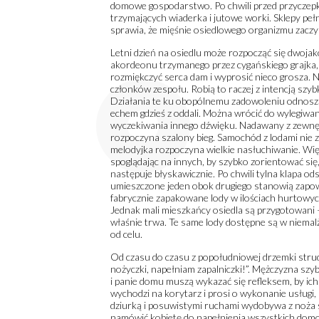
domowe gospodarstwo. Po chwili przed przyczepką 
trzymających wiaderka i jutowe worki. Sklepy peł
sprawia, że mięśnie osiedlowego organizmu zaczy
Letni dzień na osiedlu może rozpocząć się dwojak
akordeonu trzymanego przez cygańskiego grajka,
rozmiękczyć serca dam i wyprosić nieco grosza. 
członków zespołu. Robią to raczej z intencją szy
Działania te ku obopólnemu zadowoleniu odnoszą
echem gdzieś z oddali. Można wrócić do wylegiwania
wyczekiwania innego dźwięku. Nadawany z zewnętr
rozpoczyna szalony bieg. Samochód z lodami nie
melodyjka rozpoczyna wielkie nasłuchiwanie. Wię
spoglądając na innych, by szybko zorientować się
następuje błyskawicznie. Po chwili tylna klapa o
umieszczone jeden obok drugiego stanowią zapow
fabrycznie zapakowane lody w ilościach hurtowych
Jednak mali mieszkańcy osiedla są przygotowani 
właśnie trwa. Te same lody dostępne są w niemal
od celu.
Od czasu do czasu z popołudniowej drzemki stru
nożyczki, napełniam zapalniczki!”. Mężczyzna szy
i panie domu muszą wykazać się refleksem, by ic
wychodzi na korytarz i prosi o wykonanie usługi,
dziurką i posuwistymi ruchami wydobywa z noża s
namówić kobietę do napełnienia wszystkich domow