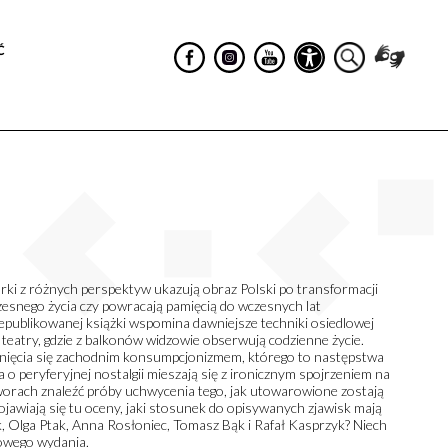
Ć
i z różnych perspektyw ukazują obraz Polski po transformacji
esnego życia czy powracają pamięcią do wczesnych lat
iepublikowanej książki wspomina dawniejsze techniki osiedlowej
teatry, gdzie z balkonów widzowie obserwują codzienne życie.
ięcia się zachodnim konsumpcjonizmem, którego to następstwa
 peryferyjnej nostalgii mieszają się z ironicznym spojrzeniem na
orach znaleźć próby uchwycenia tego, jak utowarowione zostają
jawiają się tu oceny, jaki stosunek do opisywanych zjawisk mają
 Olga Ptak, Anna Rosłoniec, Tomasz Bąk i Rafał Kasprzyk? Niech
owego wydania.