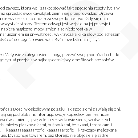
 od zawsze, która woli zaakceptować fakt spędzenia reszty życia w
iż sprzedać swój kawalątek ziemi i się przeprowadzić. Drzewa
eta niezwykle rzadko opuszcza swoje domostwo. Gdy się na to
wszystkie strony. Testem odwagi jest wejście na jej posesję i
y nabiera magicznej mocy, zmieniając niedorostka w
aruszeniem jej prywatności, wykrzyczała kilka słów pod adresem
dyś coś do kogoś powiedziała. Być może byli na to jacyś
e i Małgosie z całego osiedla mogą przeżyć swoją podróż do chatki
jąc rytuał przejścia w najbezpieczniejszy z możliwych sposobów.
ńca zagości w osiedlowym pejzażu, jak spod ziemi zjawiają się oni.
ają się pod blokami, intonując swoje kupiecko-rzemieślnicze
wców zamieniają się w teatry – widzowie siedzą w otwartych
ach, między piaskownicami, huśtawkami, boiskami, trzepakami i
ą. – Kaaaaaaaaaaaartofle, kaaaaaaartofle – krzyczący mężczyzna
 musi. Dysponuje towarem, bez którego nie obędzie się żadne