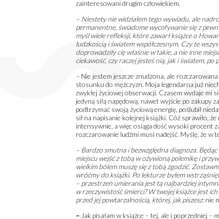
zainteresowani drugim człowiekiem.
– Niestety nie widziałem tego wywiadu, ale nadro
permanentne, świadome wycofywanie się z pewny
myśl wiele refleksji, które zawarł książce o Howa
ludzkością i światem współczesnym. Czy te wszyst
doprowadziły cię właśnie w takie, a nie inne miej
ciekawość, czy raczej jesteś nią, jak i światem, p
–
Nie jestem jeszcze znudzona, ale rozczarowana
stosunku do mężczyzn. Moja legendarna już niech
zwykłej życiowej obserwacji. Czasem wydaje mi si
jedyną siłą napędową, nawet wyjście po zakupy za
podtrzymać swoją życiową energię, poślubił niedaw
sił na napisanie kolejnej książki. Cóż sprawiło, 
intensywnie, a więc osiąga dość wysoki procent za
rozczarowanie ludźmi musi nadejść. Myślę, że w te
– Bardzo smutna i bezwzględna diagnoza. Będąc
miejscu wejść z tobą w ożywioną polemikę i przy
wielkim bólem muszę się z tobą zgodzić. Zostawmy
wróćmy do książki. Po lekturze byłem wstrząśni
– przestrzeń umierania jest tą najbardziej intymn
w rzeczywistość śmierci? W twojej książce jest ic
przed jej powtarzalnością, której, jak piszesz:
nie 
–
Jak pisałam w książce – tej, ale i poprzedniej 