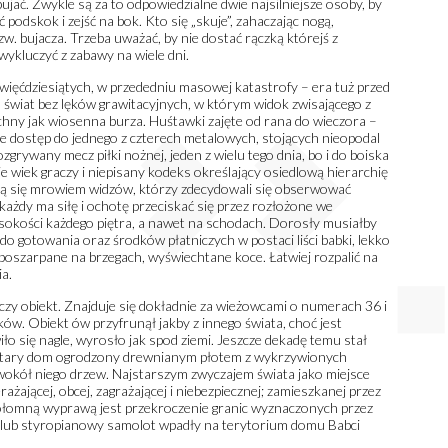
jać. Zwykle są za to odpowiedzialne dwie najsilniejsze osoby, by
podskok i zejść na bok. Kto się „skuje”, zahaczając nogą,
zw. bujacza. Trzeba uważać, by nie dostać rączką którejś z
wykluczyć z zabawy na wiele dni.
ięćdziesiątych, w przededniu masowej katastrofy – era tuż przed
 świat bez lęków grawitacyjnych, w którym widok zwisającego z
chny jak wiosenna burza. Huśtawki zajęte od rana do wieczora –
ie dostęp do jednego z czterech metalowych, stojących nieopodal
rywany mecz piłki nożnej, jeden z wielu tego dnia, bo i do boiska
e wiek graczy i niepisany kodeks określający osiedlową hierarchię
rnią się mrowiem widzów, którzy zdecydowali się obserwować
każdy ma siłę i ochotę przeciskać się przez rozłożone we
sokości każdego piętra, a nawet na schodach. Dorosły musiałby
do gotowania oraz środków płatniczych w postaci liści babki, lekko
poszarpane na brzegach, wyświechtane koce. Łatwiej rozpalić na
ia.
iczy obiekt. Znajduje się dokładnie za wieżowcami o numerach 36 i
w. Obiekt ów przyfrunął jakby z innego świata, choć jest
o się nagle, wyrosło jak spod ziemi. Jeszcze dekadę temu stał
To stary dom ogrodzony drewnianym płotem z wykrzywionych
 wokół niego drzew. Najstarszym zwyczajem świata jako miejsce
ającej, obcej, zagrażającej i niebezpiecznej; zamieszkanej przez
kołomną wyprawą jest przekroczenie granic wyznaczonych przez
a lub styropianowy samolot wpadły na terytorium domu Babci