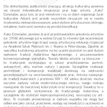
Dla dolnośląskiej publiczności znaczącą atrakcją kulturalną powinna
się okazać indywidualna ekspozycja prac tego artysty. „Kako”
Dzneladze, poza tym, że jest ministrem i na co dzień organizuje życie
kulturalne Adżarii, jest przede wszystkim cieszącym się w swoim
środowisku niekwestionowanym autorytetem artystycznym, którego,
notabene, twórczość wymyka się prostej klasyfikacji.
Kako Dzneladze, pomimo że jest przedstawicielem pokolenia artystów
(ur. 1958) aktywnego już w wolnej Gruzji, to również (jak wcześniejsze
pokolenie artystów tego kraju) swoją artystyczną edukację rozpoczął
na Akademii Sztuk Pięknych im. I. Repina w Petersburgu. Zgodnie ze
specyfiką kształcenia artystów na tej uczelni pozostał on pod dużym
wpływem tradycji malarstwa figuratywnego, z poszanowaniem
konwencjonalnego warsztatu. Tematy bliskie artyście są klasyczne –
to tradycyjnie występujące w sztuce przedstawienia: portret,
autoportret, akty, martwe natury i pejzaże. Szczególnie realizacje
portretowe i kompozycje kwiatowe dominują na większości
prezentowanych na wrocławskiej wystawie prac. Artysta nawiązuje
do tradycji malarskich z przełomu XIX – XX wieku; dostrzec można
wyraźne wpływy sztuki modernistycznego okresu, swego rodzaju
nawiązanie do ówczesnej kolorystyki oraz kompozycji. Świadczy to o
pewnym głębokim sentymencie do tradycyjnego malarstwa, a
szczególnie do stylistyki impresjonisjonistycznej, secesyjnej czy art-
deco. Te rozmaite proweniencje w żadnym wypadku nie mogą być
odbierane jako zarzut, przeciwnie, wydają się świadczyć o uczciwości w