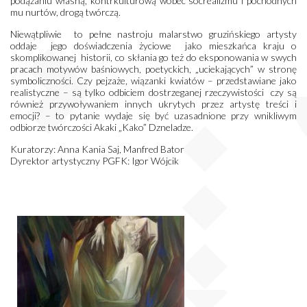
podążaniu własną, kontrkulturową wobec socrealizmu i pochodnych
mu nurtów, drogą twórczą.
Niewątpliwie to pełne nastroju malarstwo gruzińskiego artysty
oddaje jego doświadczenia życiowe jako mieszkańca kraju o
skomplikowanej historii, co skłania go też do eksponowania w swych
pracach motywów baśniowych, poetyckich, „uciekających” w stronę
symboliczności. Czy pejzaże, wiązanki kwiatów – przedstawiane jako
realistyczne – są tylko odbiciem dostrzeganej rzeczywistości czy są
również przywoływaniem innych ukrytych przez artystę treści i
emocji? – to pytanie wydaje się być uzasadnione przy wnikliwym
odbiorze twórczości Akaki „Kako” Dzneladze.
Kuratorzy: Anna Kania Saj, Manfred Bator
Dyrektor artystyczny PGFK: Igor Wójcik