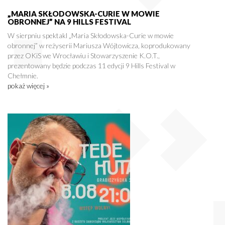
„MARIA SKŁODOWSKA-CURIE W MOWIE
OBRONNEJ” NA 9 HILLS FESTIVAL
W sierpniu spektakl „Maria Skłodowska-Curie w mowie
obronnej” w reżyserii Mariusza Wójtowicza, koprodukowany
przez OKiS we Wrocławiu i Stowarzyszenie K.O.T.,
prezentowany będzie podczas 11 edycji 9 Hills Festival w
Chełmnie.
pokaż więcej »