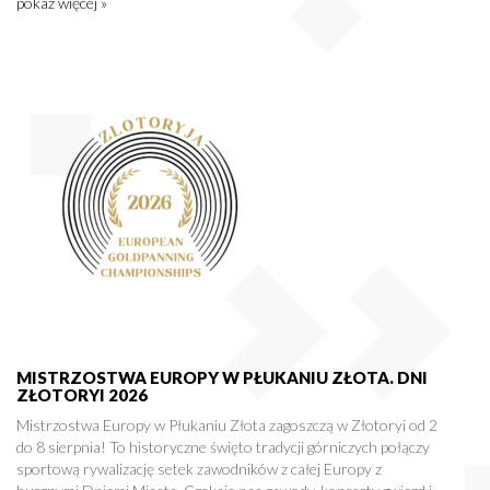
pokaż więcej »
MISTRZOSTWA EUROPY W PŁUKANIU ZŁOTA. DNI
ZŁOTORYI 2026
Mistrzostwa Europy w Płukaniu Złota zagoszczą w Złotoryi od 2
do 8 sierpnia! To historyczne święto tradycji górniczych połączy
sportową rywalizację setek zawodników z całej Europy z