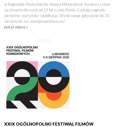
w Nagrodzie Poetyckiej im. Adama Mickiewicza! Konkurs i slam
są otwarte dla osób od 15 lat z całej Polski. Czekają nagrody
pieniężne, warsztaty i publikacje. Wyślij swoje zgłoszenie do 31
sierpnia br. na: slam@zawolnosc.eu!
pokaż więcej »
XXIX OGÓLNOPOLSKI FESTIWAL FILMÓW