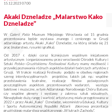
15.12.2023 07:00
Akaki Dzneladze „Malarstwo Kako
Dzneladze”
W
Galerii Patio
Muzeum Miejskiego Wrocławia od 15 grudnia
prezentowana będzie wystawa znanego i cenionego w Gruzji
adżarskiego artysty, Akaki „Kako” Dzneladze, na którą składa się 21
prac (malarstwo, rysunki i grafika).
Od 2017 r. dzięki coraz liczniejszym wspólnym inicjatywom
artystycznym i organizowanemu przez wrocławski Ośrodek Kultury i
Sztuki
Polsko–Gruzińskiemu Festiwalowi Kultury
mamy możliwość i
przywilej poznawania różnych aspektów działań twórczych artystów z
Gruzji. W trakcie realizacji Festiwalu podjęto w obydwu regionach
szereg interdyscyplinarnych projektów, takich jak np.: wspólne
przedstawienia teatralne, realizacje filmów poświęconych
poszczególnym aspektom prezentowanych wydarzeń, występy
baletowe i muzyczne, w tym Adżarskiego Narodowego Chóru Batumi,
czy wspólne plenery i wystawy z zakresu sztuk wizualnych.
Niewątpliwie dużą rangę i wartość artystyczną miała przygotowana w
2022 r. przez Akaki „Kako” Dzneladze, wiceministra Edukacji, Kultury
i Sportu Autonomicznej Republiki Adżarii zbiorowa prezentacja
gruzińskiego malarstwa współczesnego „W lutrach Zachodu”.