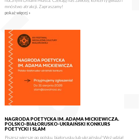
hucznymi Dniami Miasta. Czekają nas zawody, koncerty gwiazd i
mnóstwo atrakcji. Zapraszamy!
pokaż więcej »
NAGRODA POETYCKA IM. ADAMA MICKIEWICZA.
POLSKO-BIAŁORUSKO-UKRAIŃSKI KONKURS
POETYCKI I SLAM
Piszesz wiersze po polsku, białorusku lub ukraińsku? Weź udział