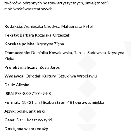
twórców, odrębnych postaw artystycznych, umiejętności i
możliwości warsztatowych.
Redakcja
: Agnieszka Chodysz, Małgorzata Pytel
Teksty:
Barbara Kozarska-Orzeszek
Korekta polska:
Krystyna Zięba
Tłumaczenie:
Dominika Kowalewska, Teresa Sadowska, Krystyna
Zięba
Projekt graficzny:
Zosia Jaros
Wydawca:
Ośrodek Kultury i Sztuki we Wrocławiu
Druk:
Allexim
ISBN
978-83-87104-94-8
Format:
18×21 cm
| liczba stron:
48
| oprawa:
miękka
Język:
polski, angielski
Cena:
5 zł + koszt wysyłki
Dostępna w sprzedaży