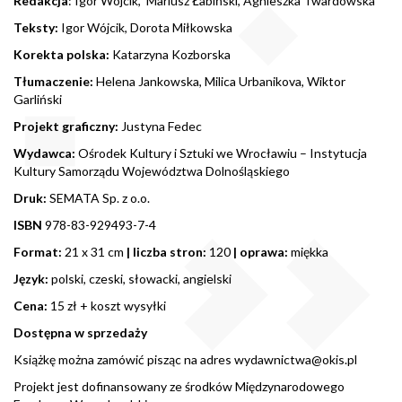
Redakcja
: Igor Wójcik, Mariusz Łabiński, Agnieszka Twardowska
Teksty:
Igor Wójcik, Dorota Miłkowska
Korekta polska:
Katarzyna Kozborska
Tłumaczenie:
Helena Jankowska, Milica Urbanikova, Wiktor
Garliński
Projekt graficzny:
Justyna Fedec
Wydawca:
Ośrodek Kultury i Sztuki we Wrocławiu – Instytucja
Kultury Samorządu Województwa Dolnośląskiego
Druk:
SEMATA Sp. z o.o.
ISBN
978-83-929493-7-4
Format:
21 x 31 cm
| liczba stron:
120
| oprawa:
miękka
Język:
polski, czeski, słowacki, angielski
Cena:
15 zł + koszt wysyłki
Dostępna w sprzedaży
Książkę można zamówić pisząc na adres
wydawnictwa@okis.pl
Projekt jest dofinansowany ze środków Międzynarodowego