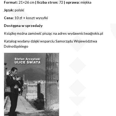
Format:
21×26 cm
| liczba stron:
72
| oprawa:
miękka
Język:
polski
Cena:
10 zł + koszt wysyłki
Dostępna w sprzedaży
Książkę można zamówić pisząc na adres
wydawnictwa@okis.pl
Katalog wydany dzięki wsparciu Samorządu Województwa
Dolnośląskiego