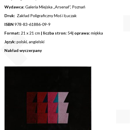
Wydawca:
Galeria Miejska „Arsenał”, Poznań
Druk:
Zakład Poligraficzny Moś i Łuczak
ISBN
978-83-61886-09-9
Format:
21 x 21 cm
| liczba stron:
54
| oprawa:
miękka
Język:
polski, angielski
Nakład wyczerpany