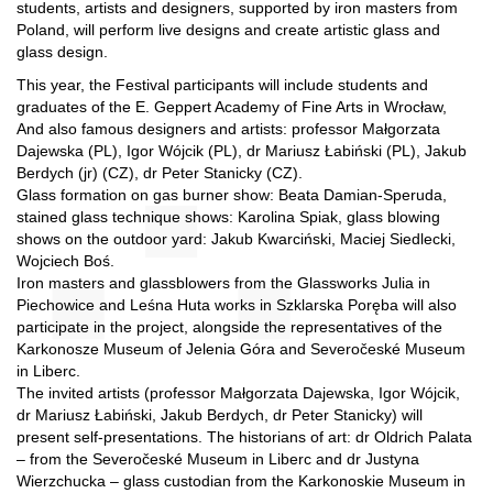
students, artists and designers, supported by iron masters from
Poland, will perform live designs and create artistic glass and
glass design.
This year, the Festival participants will include students and
graduates of the E. Geppert Academy of Fine Arts in Wrocław,
And also famous designers and artists: professor Małgorzata
Dajewska (PL), Igor Wójcik (PL), dr Mariusz Łabiński (PL), Jakub
Berdych (jr) (CZ), dr Peter Stanicky (CZ).
Glass formation on gas burner show: Beata Damian-Speruda,
stained glass technique shows: Karolina Spiak, glass blowing
shows on the outdoor yard: Jakub Kwarciński, Maciej Siedlecki,
Wojciech Boś.
Iron masters and glassblowers from the Glassworks Julia in
Piechowice and Leśna Huta works in Szklarska Poręba will also
participate in the project, alongside the representatives of the
Karkonosze Museum of Jelenia Góra and Severočeské Museum
in Liberc.
The invited artists (professor Małgorzata Dajewska, Igor Wójcik,
dr Mariusz Łabiński, Jakub Berdych, dr Peter Stanicky) will
present self-presentations. The historians of art: dr Oldrich Palata
– from the Severočeské Museum in Liberc and dr Justyna
Wierzchucka – glass custodian from the Karkonoskie Museum in