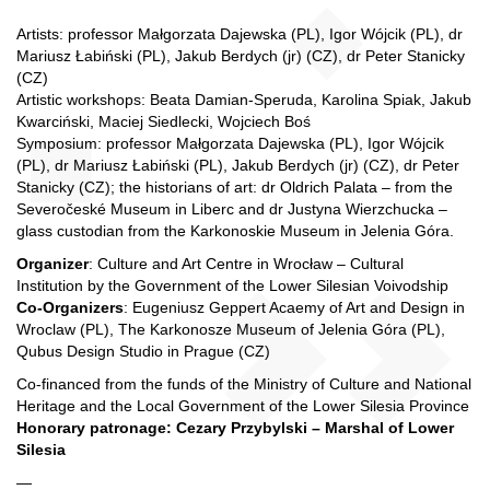
Artists: professor Małgorzata Dajewska (PL), Igor Wójcik (PL), dr
Mariusz Łabiński (PL), Jakub Berdych (jr) (CZ), dr Peter Stanicky
(CZ)
Artistic workshops: Beata Damian-Speruda, Karolina Spiak, Jakub
Kwarciński, Maciej Siedlecki, Wojciech Boś
Symposium: professor Małgorzata Dajewska (PL), Igor Wójcik
(PL), dr Mariusz Łabiński (PL), Jakub Berdych (jr) (CZ), dr Peter
Stanicky (CZ); the historians of art: dr Oldrich Palata – from the
Severočeské Museum in Liberc and dr Justyna Wierzchucka –
glass custodian from the Karkonoskie Museum in Jelenia Góra.
Organizer
: Culture and Art Centre in Wrocław – Cultural
Institution by the Government of the Lower Silesian Voivodship
Co-Organizers
: Eugeniusz Geppert Acaemy of Art and Design in
Wroclaw (PL), The Karkonosze Museum of Jelenia Góra (PL),
Qubus Design Studio in Prague (CZ)
Co-financed from the funds of the Ministry of Culture and National
Heritage and the Local Government of the Lower Silesia Province
Honorary patronage: Cezary Przybylski – Marshal of Lower
Silesia
—