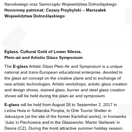
Narodowego oraz Samorządu Województwa Dolnośląskiego
Honorowy patronat: Cezary Przybylski – Marszałek
Województwa Dolnośląskiego
Eglass. Cultural Gold of Lower Silesia.
Plein-air and Artistic Glass Symposium
The
E-glass
Artistic Glass Plein-Air and Symposium is a unique
national and trans-European educational enterprise, devoted to
the glass art concept on the creative plane and to exchange of
new artistic technologies. Artistic workshops, artistic glass creation
and design shows, stained glass, burner and steel glass creation
shows will be held during the plain-air and symposium.
E-glass
will be held from August 26 to September 2, 2017 in
Leśna Huta in Szklarska Poręba, in Orle Tourist Shelter in
Jakuszyce (at the site of the former Karlsthal works), in Ironworks
'Julia’ in Piechowice and in the Glassworks ‘Martin Stefanek’ in
Desna (CZ). During the most attractive summer holiday season,