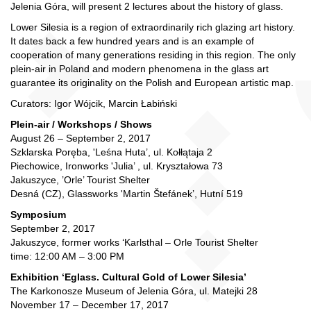
Jelenia Góra, will present 2 lectures about the history of glass.
Lower Silesia is a region of extraordinarily rich glazing art history.
It dates back a few hundred years and is an example of
cooperation of many generations residing in this region. The only
plein-air in Poland and modern phenomena in the glass art
guarantee its originality on the Polish and European artistic map.
Curators: Igor Wójcik, Marcin Łabiński
Plein-air / Workshops / Shows
August 26 – September 2, 2017
Szklarska Poręba, 'Leśna Huta’, ul. Kołłątaja 2
Piechowice, Ironworks 'Julia’ , ul. Kryształowa 73
Jakuszyce, ’Orle’ Tourist Shelter
Desná (CZ), Glassworks 'Martin Štefánek’, Hutní 519
Symposium
September 2, 2017
Jakuszyce, former works ‘Karlsthal – Orle Tourist Shelter
time: 12:00 AM – 3:00 PM
Exhibition ‘Eglass. Cultural Gold of Lower Silesia’
The Karkonosze Museum of Jelenia Góra, ul. Matejki 28
November 17 – December 17, 2017