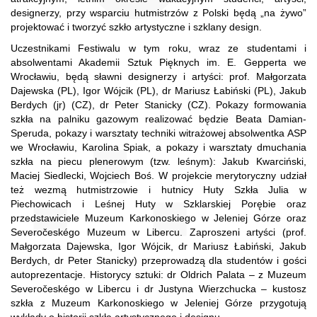
designerzy, przy wsparciu hutmistrzów z Polski będą „na żywo”
projektować i tworzyć szkło artystyczne i szklany design.
Uczestnikami Festiwalu w tym roku, wraz ze studentami i
absolwentami Akademii Sztuk Pięknych im. E. Gepperta we
Wrocławiu, będą sławni designerzy i artyści: prof. Małgorzata
Dajewska (PL), Igor Wójcik (PL), dr Mariusz Łabiński (PL), Jakub
Berdych (jr) (CZ), dr Peter Stanicky (CZ). Pokazy formowania
szkła na palniku gazowym realizować będzie Beata Damian-
Speruda, pokazy i warsztaty techniki witrażowej absolwentka ASP
we Wrocławiu, Karolina Spiak, a pokazy i warsztaty dmuchania
szkła na piecu plenerowym (tzw. leśnym): Jakub Kwarciński,
Maciej Siedlecki, Wojciech Boś. W projekcie merytoryczny udział
też wezmą hutmistrzowie i hutnicy Huty Szkła Julia w
Piechowicach i Leśnej Huty w Szklarskiej Porębie oraz
przedstawiciele Muzeum Karkonoskiego w Jeleniej Górze oraz
Severočeskégo Muzeum w Libercu. Zaproszeni artyści (prof.
Małgorzata Dajewska, Igor Wójcik, dr Mariusz Łabiński, Jakub
Berdych, dr Peter Stanicky) przeprowadzą dla studentów i gości
autoprezentacje. Historycy sztuki: dr Oldrich Palata – z Muzeum
Severočeskégo w Libercu i dr Justyna Wierzchucka – kustosz
szkła z Muzeum Karkonoskiego w Jeleniej Górze przygotują