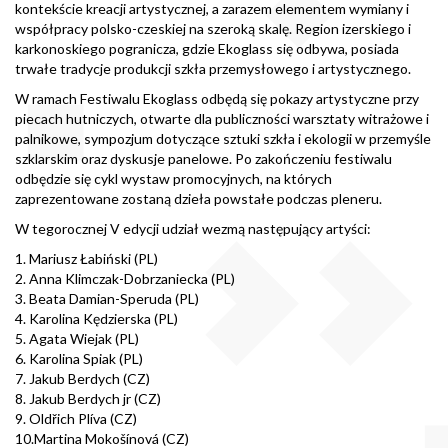
kontekście kreacji artystycznej, a zarazem elementem wymiany i
współpracy polsko-czeskiej na szeroką skalę. Region izerskiego i
karkonoskiego pogranicza, gdzie Ekoglass się odbywa, posiada
trwałe tradycje produkcji szkła przemysłowego i artystycznego.
W ramach Festiwalu Ekoglass odbędą się pokazy artystyczne przy
piecach hutniczych, otwarte dla publiczności warsztaty witrażowe i
palnikowe, sympozjum dotyczące sztuki szkła i ekologii w przemyśle
szklarskim oraz dyskusje panelowe. Po zakończeniu festiwalu
odbędzie się cykl wystaw promocyjnych, na których
zaprezentowane zostaną dzieła powstałe podczas pleneru.
W tegorocznej V edycji udział wezmą następujący artyści:
1. Mariusz Łabiński (PL)
2. Anna Klimczak-Dobrzaniecka (PL)
3. Beata Damian-Speruda (PL)
4. Karolina Kędzierska (PL)
5. Agata Wiejak (PL)
6. Karolina Spiak (PL)
7. Jakub Berdych (CZ)
8. Jakub Berdych jr (CZ)
9. Oldřich Plíva (CZ)
10.Martina Mokošínová (CZ)