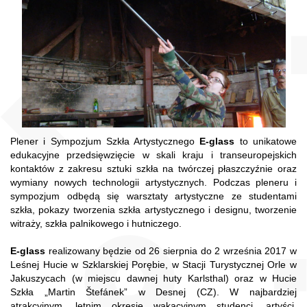
Plener i Sympozjum Szkła Artystycznego
E-glass
to unikatowe
edukacyjne przedsięwzięcie w skali kraju i transeuropejskich
kontaktów z zakresu sztuki szkła na twórczej płaszczyźnie oraz
wymiany nowych technologii artystycznych. Podczas pleneru i
sympozjum odbędą się warsztaty artystyczne ze studentami
szkła, pokazy tworzenia szkła artystycznego i designu, tworzenie
witraży, szkła palnikowego i hutniczego.
E-glass
realizowany będzie od 26 sierpnia do 2 września 2017 w
Leśnej Hucie w Szklarskiej Porębie, w Stacji Turystycznej Orle w
Jakuszycach (w miejscu dawnej huty Karlsthal) oraz w Hucie
Szkła „Martin Štefánek” w Desnej (CZ). W najbardziej
atrakcyjnym, letnim okresie wakacyjnym studenci, artyści,