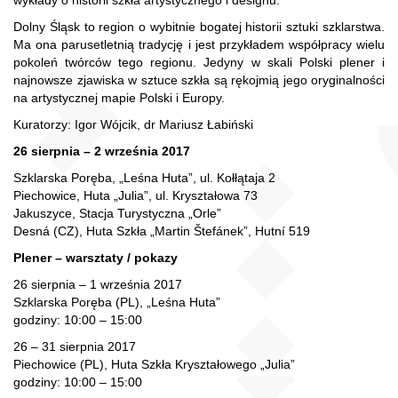
wykłady o historii szkła artystycznego i designu.
Dolny Śląsk to region o wybitnie bogatej historii sztuki szklarstwa.
Ma ona parusetletnią tradycję i jest przykładem współpracy wielu
pokoleń twórców tego regionu. Jedyny w skali Polski plener i
najnowsze zjawiska w sztuce szkła są rękojmią jego oryginalności
na artystycznej mapie Polski i Europy.
Kuratorzy: Igor Wójcik, dr Mariusz Łabiński
26 sierpnia – 2 września 2017
Szklarska Poręba, „Leśna Huta”, ul. Kołłątaja 2
Piechowice, Huta „Julia”, ul. Kryształowa 73
Jakuszyce, Stacja Turystyczna „Orle”
Desná (CZ), Huta Szkła „Martin Štefánek”, Hutní 519
Plener – warsztaty / pokazy
26 sierpnia – 1 września 2017
Szklarska Poręba (PL), „Leśna Huta”
godziny: 10:00 – 15:00
26 – 31 sierpnia 2017
Piechowice (PL), Huta Szkła Kryształowego „Julia”
godziny: 10:00 – 15:00