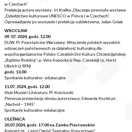
w Czechach”
Prelekcja autora wystawy- Iri Kralika „Dlaczego powstała wystawa
„Dziedzictwo kulturowe UNESCO w Polsce i w Czechach”.
Oprowadzanie po wystawie i prelekcja subiektywna; Julian Golak
WROCŁAW
09. 07. 2024, godz. 12.00
DUW. Pl. Powstańców Warszawy; Wręczenie polskich wysokich
odznaczeń państwowych za działalność kulturalną dla
współorganizatorów Polsko-Czeskich Dni Kultury Chrześcijańskiej
„Bądźmy Rodziną”; p. Vera Kopecka (z Rep. Czeskiej) i p. Horst
Ulbrich (z RFN)
godz. 13.00
Spotkanie kulturalno- edukacyjne
11.07. 2024, godz. 12.00
Klub Muzyki i Literatury. Pl. Kościuszki
Pierwsza prezentacja obrazu autorstwa p. Edwarda Kostki pt.
„Nachod – 1945”
Spotkanie kulturalno-edukacyjne
OLEŚNICA
20.07.2024, godz. 17:00 na Zamku Piastowskim
Koncert pt. ,,Letni Ogród Teatralno-Koncertowy”