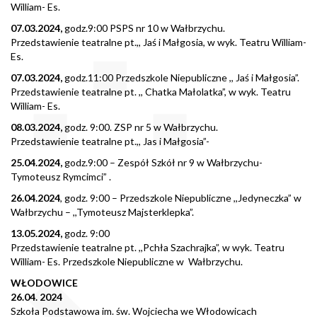
William- Es.
07.03.2024,
godz.9:00 PSPS nr 10 w Wałbrzychu.
Przedstawienie teatralne pt.,, Jaś i Małgosia, w wyk. Teatru William-
Es.
07.03.2024,
godz.11:00 Przedszkole Niepubliczne ,, Jaś i Małgosia”.
Przedstawienie teatralne pt. ,, Chatka Małolatka”, w wyk. Teatru
William- Es.
08.03.2024,
godz. 9:00. ZSP nr 5 w Wałbrzychu.
Przedstawienie teatralne pt.,, Jas i Małgosia”-
25.04.2024,
godz.9:00 – Zespół Szkół nr 9 w Wałbrzychu-
Tymoteusz Rymcimci” .
26.04.2024
, godz. 9:00 – Przedszkole Niepubliczne ,,Jedyneczka” w
Wałbrzychu – ,,Tymoteusz Majsterklepka”.
13.05.2024,
godz. 9:00
Przedstawienie teatralne pt. ,,Pchła Szachrajka”, w wyk. Teatru
William- Es. Przedszkole Niepubliczne w Wałbrzychu.
WŁODOWICE
26.04. 2024
Szkoła Podstawowa im. św. Wojciecha we Włodowicach