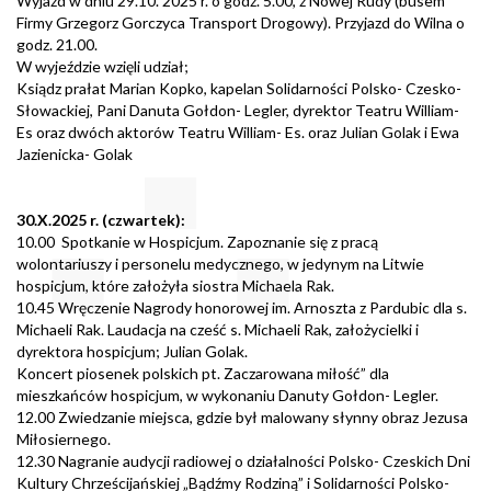
Wyjazd w dniu 29.10. 2025 r. o godz. 5.00, z Nowej Rudy (busem
Firmy Grzegorz Gorczyca Transport Drogowy). Przyjazd do Wilna o
godz. 21.00.
W wyjeździe wzięli udział;
Ksiądz prałat Marian Kopko, kapelan Solidarności Polsko- Czesko-
Słowackiej, Pani Danuta Gołdon- Legler, dyrektor Teatru William-
Es oraz dwóch aktorów Teatru William- Es. oraz Julian Golak i Ewa
Jazienicka- Golak
30.X.2025 r. (czwartek):
10.00 Spotkanie w Hospicjum. Zapoznanie się z pracą
wolontariuszy i personelu medycznego, w jedynym na Litwie
hospicjum, które założyła siostra Michaela Rak.
10.45 Wręczenie Nagrody honorowej im. Arnoszta z Pardubic dla s.
Michaeli Rak. Laudacja na cześć s. Michaeli Rak, założycielki i
dyrektora hospicjum; Julian Golak.
Koncert piosenek polskich pt. Zaczarowana miłość” dla
mieszkańców hospicjum, w wykonaniu Danuty Gołdon- Legler.
12.00 Zwiedzanie miejsca, gdzie był malowany słynny obraz Jezusa
Miłosiernego.
12.30 Nagranie audycji radiowej o działalności Polsko- Czeskich Dni
Kultury Chrześcijańskiej „Bądźmy Rodziną” i Solidarności Polsko-