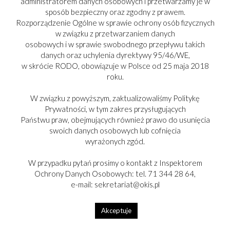
administratorem danych osobowych i przetwarzamy je w
POLICE NAD METUJI (Rep. Czeska), 25.09. 2024 r.
sposób bezpieczny oraz zgodny z prawem.
Godz. 17.00, Refektarz w klasztorze oo. Benedyktynów w Polici nad
Rozporządzenie Ogólne w sprawie ochrony osób fizycznych
Metuji.
w związku z przetwarzaniem danych
Wystawa obrazów Jana Kousala w 100, rocznicę urodzin artysty
osobowych i w sprawie swobodnego przepływu takich
malarza (1924- 2024)
danych oraz uchylenia dyrektywy 95/46/WE,
Wieczór wspomnień o znakomitym czeskim artyście malarzu, który
w skrócie RODO, obowiązuje w Polsce od 25 maja 2018
mieszkał i pracował w Polici nad Metuji.
roku.
VI MIĘDZYNARODOWY KONKURS WIEDZY O POLSCE I
W związku z powyższym, zaktualizowaliśmy Politykę
CZECHACH
Prywatności, w tym zakres przysługujących
To wyjątkowe wydarzenie edukacyjne stanowi doskonałą okazję do
Państwu praw, obejmujących również prawo do usunięcia
poszerzenia horyzontów uczniów i rozwijania ich zainteresowania
swoich danych osobowych lub cofnięcia
historią oraz kulturą Polski i Czech. Szczegóły Konkursu: Data: 21
wyrażonych zgód.
października 2024 roku. Miejsce: Nowa Ruda, Centrum
Turystyczno-Sportowe. Kategorie: klas 4-6 szkół podstawowych,
W przypadku pytań prosimy o kontakt z Inspektorem
klas 7-8 szkół podstawowych, szkół ponadpodstawowych.
Ochrony Danych Osobowych: tel. 71 344 28 64,
Rejestracja możliwa jest poprzez formularz dostępny
tutaj
do
e-mail: sekretariat@okis.pl
17 października 2024 roku
. Termin ten umożliwi nam właściwe
przygotowanie wydarzenia oraz dostosowanie się do liczby
uczestników. Liczba miejsc jest ograniczona. Udział w wydarzeniu
Akceptuje
jest bezpłatny.W trakcie wydarzenia odbędzie się
również seminarium dla nauczycieli. Program wydarzenia oraz