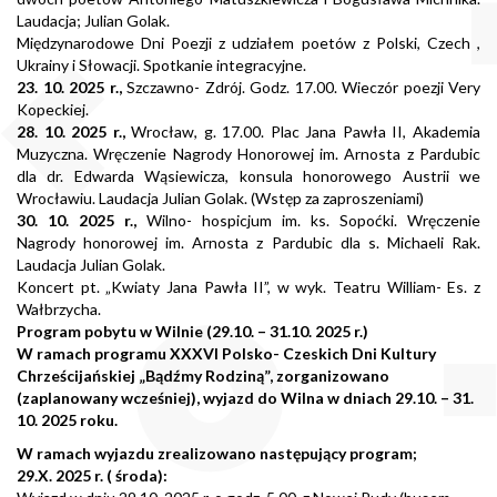
Laudacja; Julian Golak.
Międzynarodowe Dni Poezji z udziałem poetów z Polski, Czech ,
Ukrainy i Słowacji. Spotkanie integracyjne.
23. 10. 2025 r.,
Szczawno- Zdrój. Godz. 17.00. Wieczór poezji Very
Kopeckiej.
28. 10. 2025 r.,
Wrocław, g. 17.00. Plac Jana Pawła II, Akademia
Muzyczna. Wręczenie Nagrody Honorowej im. Arnosta z Pardubic
dla dr. Edwarda Wąsiewicza, konsula honorowego Austrii we
Wrocławiu. Laudacja Julian Golak. (Wstęp za zaproszeniami)
30. 10. 2025 r.,
Wilno- hospicjum im. ks. Sopoćki. Wręczenie
Nagrody honorowej im. Arnosta z Pardubic dla s. Michaeli Rak.
Laudacja Julian Golak.
Koncert pt. „Kwiaty Jana Pawła II”, w wyk. Teatru William- Es. z
Wałbrzycha.
Program pobytu w Wilnie (29.10. – 31.10. 2025 r.)
W ramach programu XXXVI Polsko- Czeskich Dni Kultury
Chrześcijańskiej „Bądźmy Rodziną”, zorganizowano
(zaplanowany wcześniej), wyjazd do Wilna w dniach 29.10. – 31.
10. 2025 roku.
W ramach wyjazdu zrealizowano następujący program;
29.X. 2025 r. ( środa):