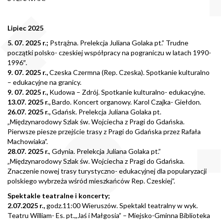
Lipiec 2025
5. 07. 2025 r.;
Pstrążna. Prelekcja Juliana Golaka pt.” Trudne
początki polsko- czeskiej współpracy na pograniczu w latach 1990-
1996″.
9. 07. 2025 r.,
Czeska Czermna (Rep. Czeska). Spotkanie kulturalno
– edukacyjne na granicy.
9. 07. 2025 r.,
Kudowa – Zdrój. Spotkanie kulturalno- edukacyjne.
13.07. 2025 r.,
Bardo. Koncert organowy. Karol Czajka- Giełdon.
26.07. 2025 r.,
Gdańsk. Prelekcja Juliana Golaka pt.
„Międzynarodowy Szlak św. Wojciecha z Pragi do Gdańska.
Pierwsze piesze przejście trasy z Pragi do Gdańska przez Rafała
Machowiaka”.
28.07. 2025 r.
, Gdynia. Prelekcja Juliana Golaka pt.”
„Międzynarodowy Szlak św. Wojciecha z Pragi do Gdańska.
Znaczenie nowej trasy turystyczno- edukacyjnej dla popularyzacji
polskiego wybrzeża wśród mieszkańców Rep. Czeskiej”.
Spektakle teatralne i koncerty;
2.07.2025 r.,
godz.11:00 Wieruszów. Spektakl teatralny w wyk.
Teatru William- Es. pt.,,Jaś i Małgosia” – Miejsko-Gminna Biblioteka