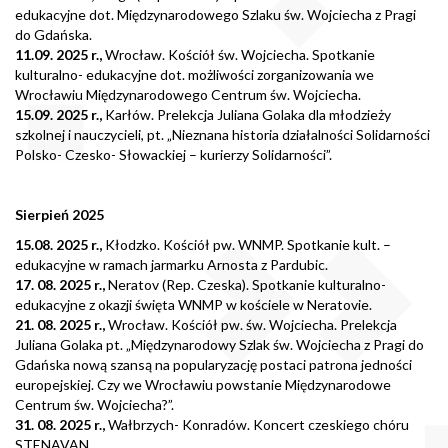
edukacyjne dot. Międzynarodowego Szlaku św. Wojciecha z Pragi
do Gdańska.
11.09. 2025 r.,
Wrocław. Kościół św. Wojciecha. Spotkanie
kulturalno- edukacyjne dot. możliwości zorganizowania we
Wrocławiu Międzynarodowego Centrum św. Wojciecha.
15.09. 2025 r.,
Karłów. Prelekcja Juliana Golaka dla młodzieży
szkolnej i nauczycieli, pt. „Nieznana historia działalności Solidarności
Polsko- Czesko- Słowackiej – kurierzy Solidarności”.
Sierpień 2025
15.08. 2025 r.,
Kłodzko. Kościół pw. WNMP. Spotkanie kult. –
edukacyjne w ramach jarmarku Arnosta z Pardubic.
17. 08. 2025 r.,
Neratov (Rep. Czeska). Spotkanie kulturalno-
edukacyjne z okazji święta WNMP w kościele w Neratovie.
21. 08. 2025 r.,
Wrocław. Kościół pw. św. Wojciecha. Prelekcja
Juliana Golaka pt. „Międzynarodowy Szlak św. Wojciecha z Pragi do
Gdańska nową szansą na popularyzację postaci patrona jedności
europejskiej. Czy we Wrocławiu powstanie Międzynarodowe
Centrum św. Wojciecha?”.
31. 08. 2025 r.,
Wałbrzych- Konradów. Koncert czeskiego chóru
STENAVAN.