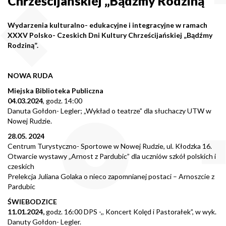
Chrześcijańskiej „Bądźmy Rodziną”
Wydarzen
ia kulturalno- edukacyjne i integracyjne w ramach
XXXV Polsko- Czeskich Dni Kultury Chrześcijańskiej „Bądźmy
Rodziną”.
NOWA RUDA
Miejska Biblioteka Publiczna
04.03.2024
, godz. 14:00
Danuta Gołdon- Legler; „Wykład o teatrze” dla słuchaczy UTW w
Nowej Rudzie.
28.05. 2024
Centrum Turystyczno- Sportowe w Nowej Rudzie, ul. Kłodzka 16.
Otwarcie wystawy „Arnost z Pardubic” dla uczniów szkół polskich i
czeskich
Prelekcja Juliana Golaka o nieco zapomnianej postaci – Arnoszcie z
Pardubic
ŚWIEBODZICE
11.01.2024,
godz. 16:00 DPS -,, Koncert Kolęd i Pastorałek”, w wyk.
Danuty Gołdon- Legler.