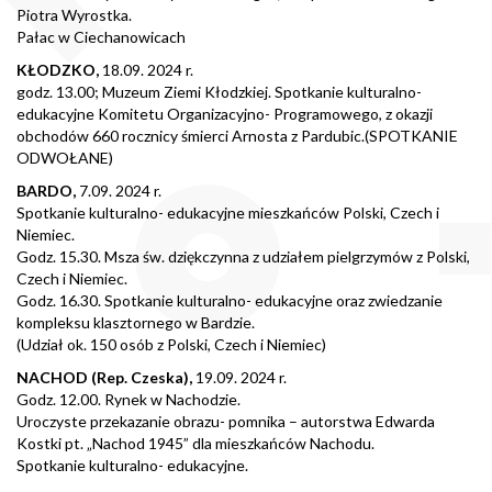
Piotra Wyrostka.
Pałac w Ciechanowicach
KŁODZKO,
18.09. 2024 r.
godz. 13.00; Muzeum Ziemi Kłodzkiej. Spotkanie kulturalno-
edukacyjne Komitetu Organizacyjno- Programowego, z okazji
obchodów 660 rocznicy śmierci Arnosta z Pardubic.(SPOTKANIE
ODWOŁANE)
BARDO,
7.09. 2024 r.
Spotkanie kulturalno- edukacyjne mieszkańców Polski, Czech i
Niemiec.
Godz. 15.30. Msza św. dziękczynna z udziałem pielgrzymów z Polski,
Czech i Niemiec.
Godz. 16.30. Spotkanie kulturalno- edukacyjne oraz zwiedzanie
kompleksu klasztornego w Bardzie.
(Udział ok. 150 osób z Polski, Czech i Niemiec)
NACHOD (Rep. Czeska),
19.09. 2024 r.
Godz. 12.00. Rynek w Nachodzie.
Uroczyste przekazanie obrazu- pomnika – autorstwa Edwarda
Kostki pt. „Nachod 1945” dla mieszkańców Nachodu.
Spotkanie kulturalno- edukacyjne.