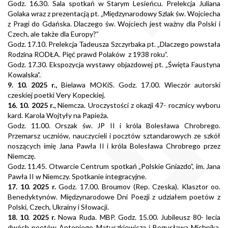
Godz. 16.30. Sala spotkań w Starym Lesieńcu. Prelekcja Juliana
Golaka wraz z prezentacją pt. „Międzynarodowy Szlak św. Wojciecha
z Pragi do Gdańska. Dlaczego św. Wojciech jest ważny dla Polski i
Czech, ale także dla Europy?”
Godz. 17.10. Prelekcja Tadeusza Szczyrbaka pt. „Dlaczego powstała
Rodzina RODŁA. Pięć prawd Polaków z 1938 roku”.
Godz. 17.30. Ekspozycja wystawy objazdowej pt. „Święta Faustyna
Kowalska”.
9. 10. 2025 r.,
Bielawa MOKiS. Godz. 17.00. Wieczór autorski
czeskiej poetki Very Kopeckiej.
16. 10. 2025 r.,
Niemcza. Uroczystości z okazji 47- rocznicy wyboru
kard. Karola Wojtyły na Papieża.
Godz. 11.00. Orszak św. JP II i króla Bolesława Chrobrego.
Przemarsz uczniów, nauczycieli i pocztów sztandarowych ze szkół
noszących imię Jana Pawła II i króla Bolesława Chrobrego przez
Niemczę.
Godz. 11.45. Otwarcie Centrum spotkań „Polskie Gniazdo”, im. Jana
Pawła II w Niemczy. Spotkanie integracyjne.
17. 10. 2025 r.
Godz. 17.00. Broumov (Rep. Czeska). Klasztor oo.
Benedyktynów. Międzynarodowe Dni Poezji z udziałem poetów z
Polski, Czech, Ukrainy i Słowacji.
18. 10. 2025 r.
Nowa Ruda. MBP. Godz. 15.00. Jubileusz 80- lecia
dwóch poetów Antoniego Matuszkiewicza i Bogusława Michnika.