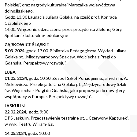
Polskiej”, oraz nagrody kulturalnej Marszałka województwa
dolnośląskiego.
Godz. 13.30 Laudacja Juliana Golaka, na cześć prof. Konrada
Czaplińskiego
14.00. Wręczenie odznaczenia przez prezydenta Zielonej Góry.
Spotkanie kulturalno- edukacyjne
ZĄBKOWICE ŚLĄSKIE
5.03. 2024, g
odz. 17.00. Biblioteka Pedagogiczna. Wykład Juliana
Golaka pt. „Międzynarodowy Szlak św. Wojciecha z Pragi do
Gdańska. Perspektywy rozwoju”.
LUBA
01.03. 2024,
godz. 10.50. Zespół Szkół Ponadgimnazjalnych im. A.
Mickiewicza. Prelekcja Juliana Golaka pt. „Międzynarodowy Szlak
św. Wojciecha z Pragi do Gdańska, jako propozycja do nowej ery
współpracy w Europie. Perspektywy rozwoju”.
JASKULIN
22.02.2024,
godz. 9:00
DPS Jaskulin. Przedstawienie teatralne pt. ,, Czerwony Kapturek”,
w wyk. Teatru William- Es.
14.05.2024,
godz. 10:00