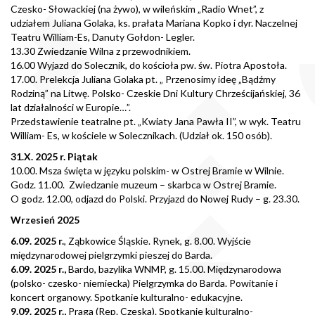
Czesko- Słowackiej (na żywo), w wileńskim „Radio Wnet”, z
udziałem Juliana Golaka, ks. prałata Mariana Kopko i dyr. Naczelnej
Teatru William-Es, Danuty Gołdon- Legler.
13.30 Zwiedzanie Wilna z przewodnikiem.
16.00 Wyjazd do Solecznik, do kościoła pw. św. Piotra Apostoła.
17.00. Prelekcja Juliana Golaka pt. „ Przenosimy ideę „Bądźmy
Rodziną” na Litwę. Polsko- Czeskie Dni Kultury Chrześcijańskiej, 36
lat działalności w Europie…”.
Przedstawienie teatralne pt. „Kwiaty Jana Pawła II”, w wyk. Teatru
William- Es, w kościele w Solecznikach. (Udział ok. 150 osób).
31.X. 2025 r. Piątak
10.00. Msza święta w języku polskim- w Ostrej Bramie w Wilnie.
Godz. 11.00. Zwiedzanie muzeum – skarbca w Ostrej Bramie.
O godz. 12.00, odjazd do Polski. Przyjazd do Nowej Rudy – g. 23.30.
Wrzesień 2025
6.09. 2025 r.
, Ząbkowice Śląskie. Rynek, g. 8.00. Wyjście
międzynarodowej pielgrzymki pieszej do Barda.
6.09. 2025 r.,
Bardo, bazylika WNMP, g. 15.00. Międzynarodowa
(polsko- czesko- niemiecka) Pielgrzymka do Barda. Powitanie i
koncert organowy. Spotkanie kulturalno- edukacyjne.
9.09. 2025 r.,
Praga (Rep. Czeska). Spotkanie kulturalno-