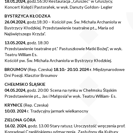
18.01.2024,
godz.16:30 Restauracja ,,Głuszec” w Głuszycy,
Koncert Kolęd i Pastorałek, w wyk. Danuty Gołdon- Legler
BYSTRZYCA KŁODZKA
26.04.2024,
godz.18:30 – Kościół pw. Św. Michała Archanioła w
Bystrzycy Kłodzkiej. Przedstawienie teatralne pt.,, Maria od
Najświętszego Krzyża”.
13.05.2024,
godz. 18:30
Przedstawienie teatralne pt.” Pastuszkowie Matki Bożej”, w wyk.
Teatru William Es.
Kościół pw. Św. Michała Archanioła w Bystrzycy Kłodzkiej.
BROUMOV
(Rep. Czeska)
18.10.- 20.10. 2024 r
. Międzynarodowe
Dni Poezji. Klasztor Broumov
CHEŁMSKO ŚLĄSKIE
04.05.2024,
godz. 20:00 Scena na rynku w Chełmsku Śląskim
Przedstawienie pt.,, Jas i Małgosia”w wyk. Teatru William- Es.
KRYNICE
(Rep. Czeska)
10.03. 2024
r. Tradycyjny jarmark wielkanocny
ZIELONA GÓRA
16.02. 2024,
godz. 13.00 Stary ratusz. Uroczystość wręczenia prof.
Konradowi Czaplińskiemu odznaczenia „Zasłużony dla Kultury