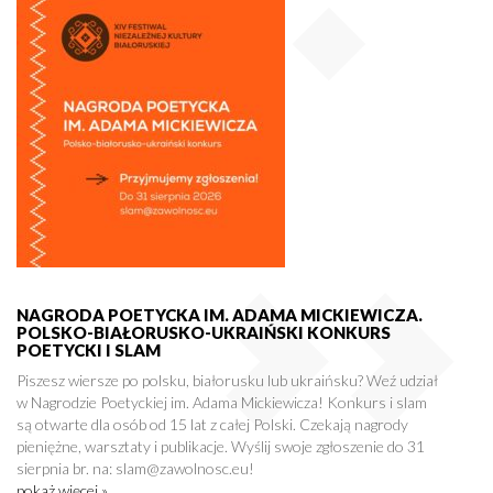
NAGRODA POETYCKA IM. ADAMA MICKIEWICZA.
POLSKO-BIAŁORUSKO-UKRAIŃSKI KONKURS
POETYCKI I SLAM
Piszesz wiersze po polsku, białorusku lub ukraińsku? Weź udział
w Nagrodzie Poetyckiej im. Adama Mickiewicza! Konkurs i slam
są otwarte dla osób od 15 lat z całej Polski. Czekają nagrody
pieniężne, warsztaty i publikacje. Wyślij swoje zgłoszenie do 31
sierpnia br. na: slam@zawolnosc.eu!
pokaż więcej »