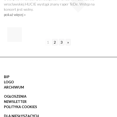
wrocławskiej HUCIE wystąpi znany raper TeDe. Wstęp na
koncert jest wolny.
pokaż więcej »
1
2
3
»
BIP
LOGO
ARCHIWUM
OGŁOSZENIA
NEWSLETTER
POLITYKA COOKIES
DLA NIESŁYSZĄCYCH