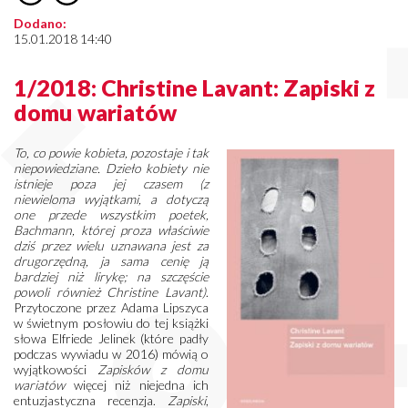
Dodano:
15.01.2018 14:40
1/2018: Christine Lavant: Zapiski z
domu wariatów
To, co powie kobieta, pozostaje i tak
niepowiedziane. Dzieło kobiety nie
istnieje poza jej czasem (z
niewieloma wyjątkami, a dotyczą
one przede wszystkim poetek,
Bachmann, której proza właściwie
dziś przez wielu uznawana jest za
drugorzędną, ja sama cenię ją
bardziej niż lirykę; na szczęście
powoli również Christine Lavant)
.
Przytoczone przez Adama Lipszyca
w świetnym posłowiu do tej książki
słowa Elfriede Jelinek (które padły
podczas wywiadu w 2016) mówią o
wyjątkowości
Zapisków z domu
wariatów
więcej niż niejedna ich
entuzjastyczna recenzja.
Zapiski
,