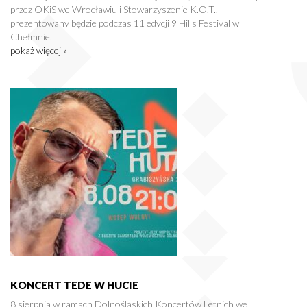
przez OKiS we Wrocławiu i Stowarzyszenie K.O.T.,
prezentowany będzie podczas 11 edycji 9 Hills Festival w
Chełmnie.
pokaż więcej »
KONCERT TEDE W HUCIE
8 sierpnia w ramach Dolnośląskich Koncertów Letnich we