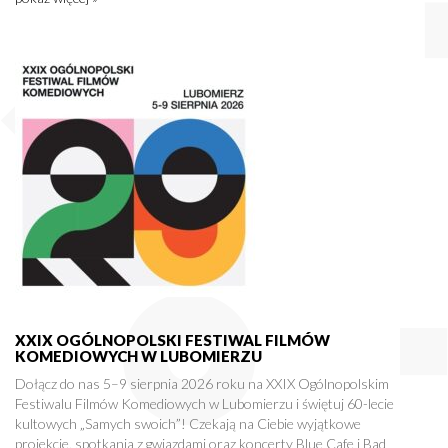
XXIX OGÓLNOPOLSKI FESTIWAL FILMÓW
KOMEDIOWYCH W LUBOMIERZU
Dołącz do nas 5–9 sierpnia 2026 roku na XXIX Ogólnopolskim
Festiwalu Filmów Komediowych w Lubomierzu i świętuj 60-lecie
kultowych „Samych swoich”! Czekają na Ciebie wyjątkowe
projekcje, spotkania z gwiazdami oraz koncerty Blue Cafe i Bad