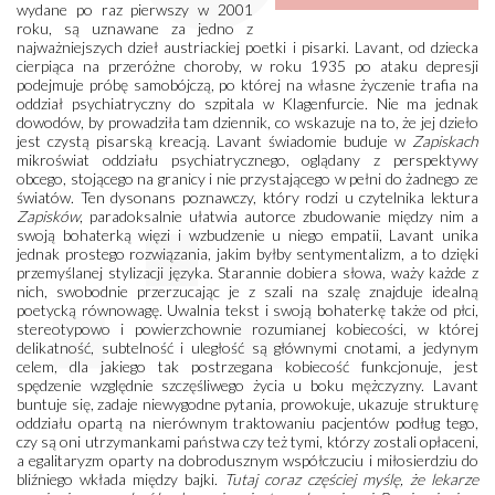
wydane po raz pierwszy w 2001
roku, są uznawane za jedno z
najważniejszych dzieł austriackiej poetki i pisarki. Lavant, od dziecka
cierpiąca na przeróżne choroby, w roku 1935 po ataku depresji
podejmuje próbę samobójczą, po której na własne życzenie trafia na
oddział psychiatryczny do szpitala w Klagenfurcie. Nie ma jednak
dowodów, by prowadziła tam dziennik, co wskazuje na to, że jej dzieło
jest czystą pisarską kreacją. Lavant świadomie buduje w
Zapiskach
mikroświat oddziału psychiatrycznego, oglądany z perspektywy
obcego, stojącego na granicy i nie przystającego w pełni do żadnego ze
światów. Ten dysonans poznawczy, który rodzi u czytelnika lektura
Zapisków
, paradoksalnie ułatwia autorce zbudowanie między nim a
swoją bohaterką więzi i wzbudzenie u niego empatii, Lavant unika
jednak prostego rozwiązania, jakim byłby sentymentalizm, a to dzięki
przemyślanej stylizacji języka. Starannie dobiera słowa, waży każde z
nich, swobodnie przerzucając je z szali na szalę znajduje idealną
poetycką równowagę. Uwalnia tekst i swoją bohaterkę także od płci,
stereotypowo i powierzchownie rozumianej kobiecości, w której
delikatność, subtelność i uległość są głównymi cnotami, a jedynym
celem, dla jakiego tak postrzegana kobiecość funkcjonuje, jest
spędzenie względnie szczęśliwego życia u boku mężczyzny. Lavant
buntuje się, zadaje niewygodne pytania, prowokuje, ukazuje strukturę
oddziału opartą na nierównym traktowaniu pacjentów podług tego,
czy są oni utrzymankami państwa czy też tymi, którzy zostali opłaceni,
a egalitaryzm oparty na dobrodusznym współczuciu i miłosierdziu do
bliźniego wkłada między bajki.
Tutaj coraz częściej myślę, że lekarze