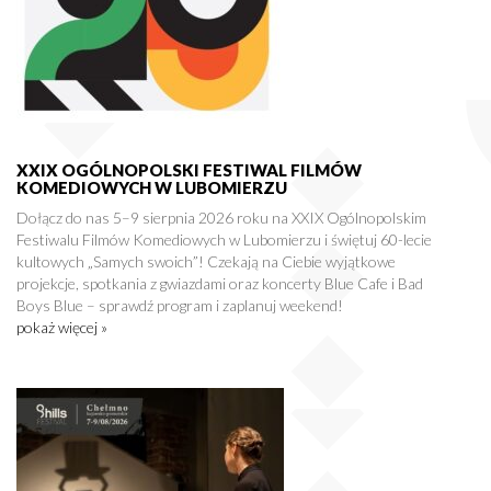
XXIX OGÓLNOPOLSKI FESTIWAL FILMÓW
KOMEDIOWYCH W LUBOMIERZU
Dołącz do nas 5–9 sierpnia 2026 roku na XXIX Ogólnopolskim
Festiwalu Filmów Komediowych w Lubomierzu i świętuj 60-lecie
kultowych „Samych swoich”! Czekają na Ciebie wyjątkowe
projekcje, spotkania z gwiazdami oraz koncerty Blue Cafe i Bad
Boys Blue – sprawdź program i zaplanuj weekend!
pokaż więcej »