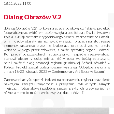
18.11.2022 11:00
Dialog Obrazów V.2
„Dialog Obrazów V.2” to kolejna edycja polsko-gruzińskiego projektu
fotograficznego, w którym udział wzięła grupa fotografów i artystów z
Polski i Gruzji. W trakcie tygodniowego pleneru zaproszone do udziału
w nim osoby starały się uchwycić w swoich pracach najistotniejsze
elementy zastanego przez nie krajobrazu oraz dostrzec konteksty
wpisane w niego przez człowieka, a także specyfikę regionu Adżarii.
Kompilacja poszczególnych subiektywnych zapisów rzeczywistości
stanowi obszerny ogląd miejsc, który poza wartością estetyczną,
pełnił także funkcję promocji regionu gruzińskiej Adżarii, również w
Polsce. Projekt został podsumowany wystawą. Odbędzie się ona w
dniach 18-23 listopada 2022 w Contemporary Art Space w Batumi.
Zaproszeni artyści spędzili tydzień na poznawaniu regionu oraz siebie
nawzajem, zawiązali znajomości i przyjaźnie, byli w tych samych
miejscach, fotografowali podobne rzeczy. Efekty ich pracy są jednak
różne, a mimo to można w nich wyczuć ducha Adżarii.