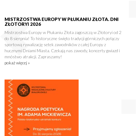
MISTRZOSTWA EUROPY W PŁUKANIU ZŁOTA. DNI
ZŁOTORYI 2026
Mistrzostwa Europy w Płukaniu Złota zagoszczą w Złotoryi od 2
do 8 sierpnia! To historyczne święto tradycji górniczych połączy
sportową rywalizację setek zawodników z całej Europy z
hucznymi Dniami Miasta. Czekają nas zawody, koncerty gwiazd i
mnóstwo atrakcji. Zapraszamy!
pokaż więcej »