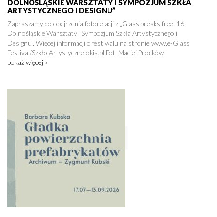
DOLNOŚLĄSKIE WARSZTATY I SYMPOZJUM SZKŁA
ARTYSTYCZNEGO I DESIGNU”
Zapraszamy do obejrzenia fotorelacji z „Glass breaks free. 16.
Dolnośląskie Warsztaty i Sympozjum Szkła Artystycznego i
Designu”. Więcej informacji o festiwalu na stronie www.e-Glass
Festival/Szkło Artystyczne.okis.pl Fot. Maciej Proćków
pokaż więcej »