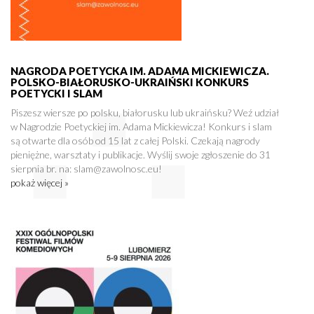
NAGRODA POETYCKA IM. ADAMA MICKIEWICZA.
POLSKO-BIAŁORUSKO-UKRAIŃSKI KONKURS
POETYCKI I SLAM
Piszesz wiersze po polsku, białorusku lub ukraińsku? Weź udział
w Nagrodzie Poetyckiej im. Adama Mickiewicza! Konkurs i slam
są otwarte dla osób od 15 lat z całej Polski. Czekają nagrody
pieniężne, warsztaty i publikacje. Wyślij swoje zgłoszenie do 31
sierpnia br. na: slam@zawolnosc.eu!
pokaż więcej »