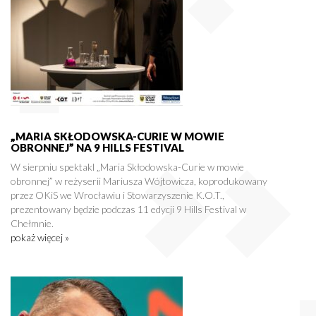
„MARIA SKŁODOWSKA-CURIE W MOWIE
OBRONNEJ” NA 9 HILLS FESTIVAL
W sierpniu spektakl „Maria Skłodowska-Curie w mowie
obronnej” w reżyserii Mariusza Wójtowicza, koprodukowany
przez OKiS we Wrocławiu i Stowarzyszenie K.O.T.,
prezentowany będzie podczas 11 edycji 9 Hills Festival w
Chełmnie.
pokaż więcej »