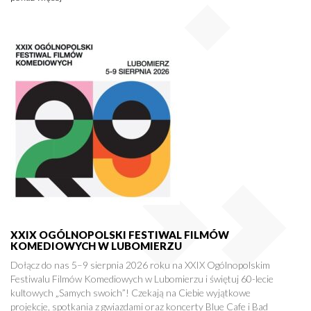
XXIX OGÓLNOPOLSKI FESTIWAL FILMÓW
KOMEDIOWYCH W LUBOMIERZU
Dołącz do nas 5–9 sierpnia 2026 roku na XXIX Ogólnopolskim
Festiwalu Filmów Komediowych w Lubomierzu i świętuj 60-lecie
kultowych „Samych swoich”! Czekają na Ciebie wyjątkowe
projekcje, spotkania z gwiazdami oraz koncerty Blue Cafe i Bad