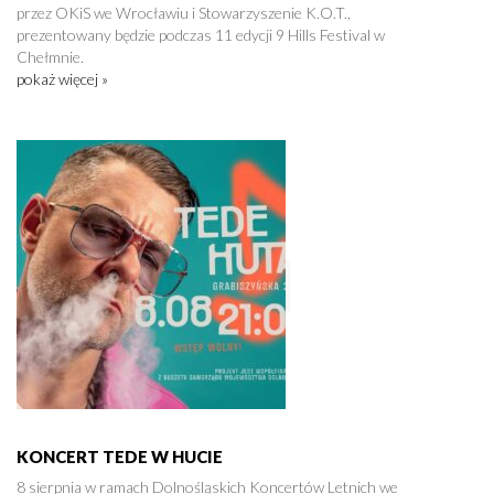
przez OKiS we Wrocławiu i Stowarzyszenie K.O.T.,
prezentowany będzie podczas 11 edycji 9 Hills Festival w
Chełmnie.
pokaż więcej »
KONCERT TEDE W HUCIE
8 sierpnia w ramach Dolnośląskich Koncertów Letnich we