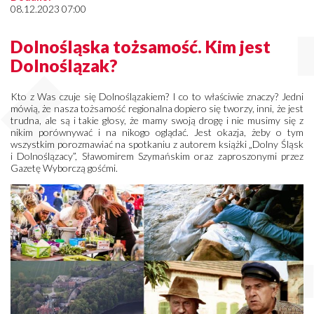
08.12.2023 07:00
Dolnośląska tożsamość. Kim jest
Dolnoślązak?
Kto z Was czuje się Dolnoślązakiem? I co to właściwie znaczy? Jedni
mówią, że nasza tożsamość regionalna dopiero się tworzy, inni, że jest
trudna, ale są i takie głosy, że mamy swoją drogę i nie musimy się z
nikim porównywać i na nikogo oglądać. Jest okazja, żeby o tym
wszystkim porozmawiać na spotkaniu z autorem książki „Dolny Śląsk
i Dolnoślązacy”, Sławomirem Szymańskim oraz zaproszonymi przez
Gazetę Wyborczą gośćmi.