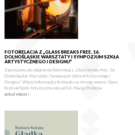
FOTORELACJA Z „GLASS BREAKS FREE. 16.
DOLNOŚLĄSKIE WARSZTATY I SYMPOZJUM SZKŁA
ARTYSTYCZNEGO I DESIGNU”
Zapraszamy do obejrzenia fotorelacji z „Glass breaks free. 16.
Dolnośląskie Warsztaty i Sympozjum Szkła Artystycznego i
Designu”. Więcej informacji o festiwalu na stronie www.e-Glass
Festival/Szkło Artystyczne.okis.pl Fot. Maciej Proćków
pokaż więcej »