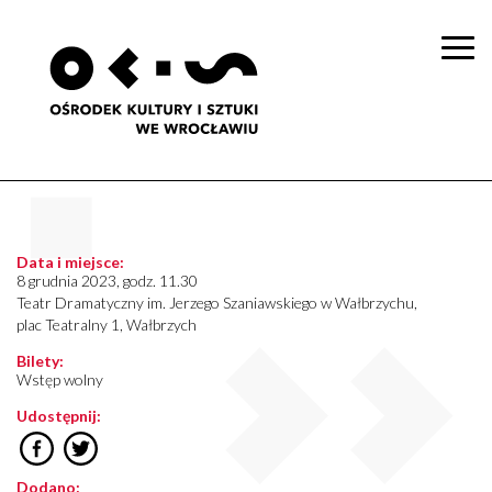
Togg
navi
Data i miejsce:
8 grudnia 2023, godz. 11.30
Teatr Dramatyczny im. Jerzego Szaniawskiego w Wałbrzychu,
plac Teatralny 1, Wałbrzych
Bilety:
Wstęp wolny
Udostępnij:
Dodano: