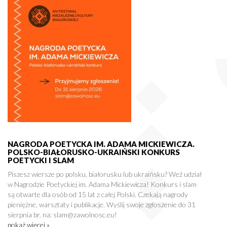
NAGRODA POETYCKA IM. ADAMA MICKIEWICZA.
POLSKO-BIAŁORUSKO-UKRAIŃSKI KONKURS
POETYCKI I SLAM
Piszesz wiersze po polsku, białorusku lub ukraińsku? Weź udział
w Nagrodzie Poetyckiej im. Adama Mickiewicza! Konkurs i slam
są otwarte dla osób od 15 lat z całej Polski. Czekają nagrody
pieniężne, warsztaty i publikacje. Wyślij swoje zgłoszenie do 31
sierpnia br. na: slam@zawolnosc.eu!
pokaż więcej »