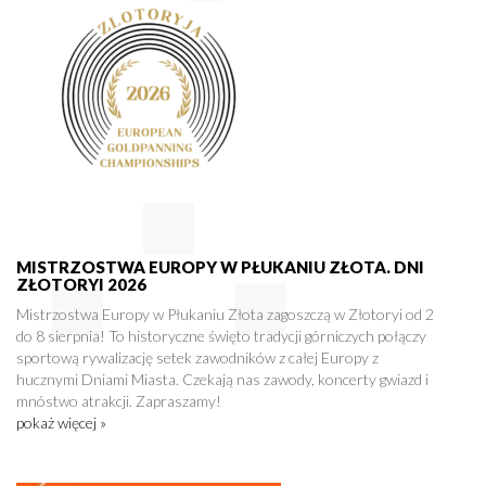
MISTRZOSTWA EUROPY W PŁUKANIU ZŁOTA. DNI
ZŁOTORYI 2026
Mistrzostwa Europy w Płukaniu Złota zagoszczą w Złotoryi od 2
do 8 sierpnia! To historyczne święto tradycji górniczych połączy
sportową rywalizację setek zawodników z całej Europy z
hucznymi Dniami Miasta. Czekają nas zawody, koncerty gwiazd i
mnóstwo atrakcji. Zapraszamy!
pokaż więcej »