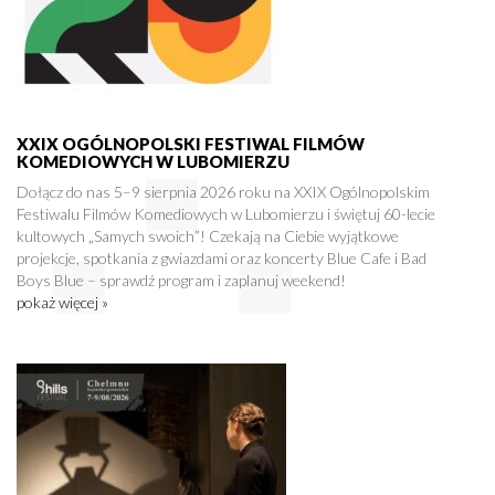
XXIX OGÓLNOPOLSKI FESTIWAL FILMÓW
KOMEDIOWYCH W LUBOMIERZU
Dołącz do nas 5–9 sierpnia 2026 roku na XXIX Ogólnopolskim
Festiwalu Filmów Komediowych w Lubomierzu i świętuj 60-lecie
kultowych „Samych swoich”! Czekają na Ciebie wyjątkowe
projekcje, spotkania z gwiazdami oraz koncerty Blue Cafe i Bad
Boys Blue – sprawdź program i zaplanuj weekend!
pokaż więcej »