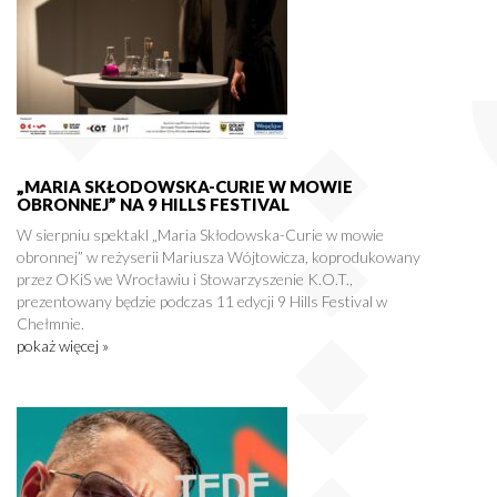
„MARIA SKŁODOWSKA-CURIE W MOWIE
OBRONNEJ” NA 9 HILLS FESTIVAL
W sierpniu spektakl „Maria Skłodowska-Curie w mowie
obronnej” w reżyserii Mariusza Wójtowicza, koprodukowany
przez OKiS we Wrocławiu i Stowarzyszenie K.O.T.,
prezentowany będzie podczas 11 edycji 9 Hills Festival w
Chełmnie.
pokaż więcej »