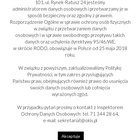
101, ul. Rynek-Ratusz 24 jesteśmy
administratorem danych osobowych i przetwarzamy je w
sposób bezpieczny oraz zgodny z prawem.
Rozporządzenie Ogólne w sprawie ochrony osób fizycznych
w związku z przetwarzaniem danych
osobowych i w sprawie swobodnego przepływu takich
danych oraz uchylenia dyrektywy 95/46/WE,
w skrócie RODO, obowiązuje w Polsce od 25 maja 2018
roku.
W związku z powyższym, zaktualizowaliśmy Politykę
Prywatności, w tym zakres przysługujących
Państwu praw, obejmujących również prawo do usunięcia
swoich danych osobowych lub cofnięcia
PARTNER:
wyrażonych zgód.
W przypadku pytań prosimy o kontakt z Inspektorem
Ochrony Danych Osobowych: tel. 71 344 28 64,
e-mail: sekretariat@okis.pl
Copyright © 2017-2025
Akceptuje