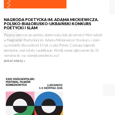
NAGRODA POETYCKA IM. ADAMA MICKIEWICZA.
POLSKO-BIAŁORUSKO-UKRAIŃSKI KONKURS
POETYCKI I SLAM
Piszesz wiersze po polsku, białorusku lub ukraińsku? Weź udział
w Nagrodzie Poetyckiej im. Adama Mickiewicza! Konkurs i slam
są otwarte dla osób od 15 lat z całej Polski. Czekają nagrody
pieniężne, warsztaty i publikacje. Wyślij swoje zgłoszenie do 31
sierpnia br. na: slam@zawolnosc.eu!
pokaż więcej »