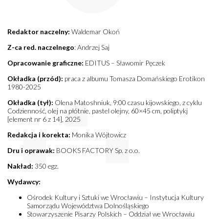
Redaktor naczelny:
Waldemar Okoń
Z-ca red. naczelnego
: Andrzej Saj
Opracowanie graficzne:
EDITUS – Sławomir Pęczek
Okładka (przód):
praca z albumu Tomasza Domańskiego Erotikon
1980-2025
Okładka (tył):
Olena Matoshniuk, 9:00 czasu kijowskiego, z cyklu
Codzienność, olej na płótnie, pastel olejny, 60×45 cm, poliptykj
[element nr 6 z 14], 2025
Redakcja i korekta:
Monika Wójtowicz
Dru i oprawak:
BOOKS FACTORY Sp. z o.o.
Nakład:
350 egz.
Wydawcy:
Ośrodek Kultury i Sztuki we Wrocławiu – Instytucja Kultury
Samorządu Województwa Dolnośląskiego
Stowarzyszenie Pisarzy Polskich – Oddział we Wrocławiu