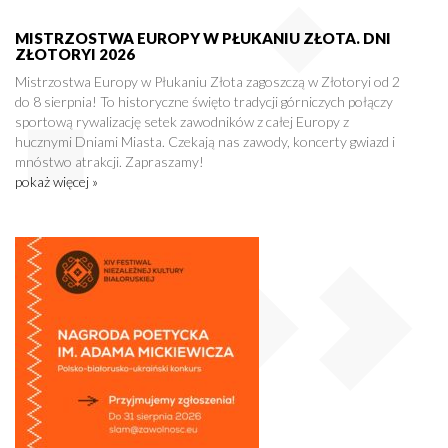
MISTRZOSTWA EUROPY W PŁUKANIU ZŁOTA. DNI
ZŁOTORYI 2026
Mistrzostwa Europy w Płukaniu Złota zagoszczą w Złotoryi od 2
do 8 sierpnia! To historyczne święto tradycji górniczych połączy
sportową rywalizację setek zawodników z całej Europy z
hucznymi Dniami Miasta. Czekają nas zawody, koncerty gwiazd i
mnóstwo atrakcji. Zapraszamy!
pokaż więcej »