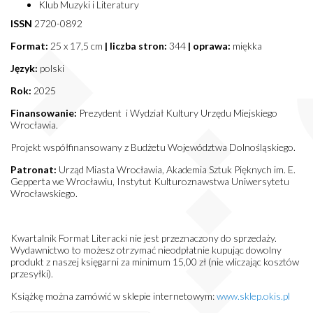
Klub Muzyki i Literatury
ISSN
2720-0892
Format:
25 x 17,5 cm
| liczba stron:
344
| oprawa:
miękka
Język:
polski
Rok:
2025
Finansowanie:
Prezydent i Wydział Kultury Urzędu Miejskiego
Wrocławia.
Projekt współfinansowany z Budżetu Województwa Dolnośląskiego.
Patronat:
Urząd Miasta Wrocławia, Akademia Sztuk Pięknych im. E.
Gepperta we Wrocławiu, Instytut Kulturoznawstwa Uniwersytetu
Wrocławskiego.
Kwartalnik Format Literacki nie jest przeznaczony do sprzedaży.
Wydawnictwo to możesz otrzymać nieodpłatnie kupując dowolny
produkt z naszej księgarni za minimum 15,00 zł (nie wliczając kosztów
przesyłki).
Książkę można zamówić w sklepie internetowym:
www.sklep.okis.pl