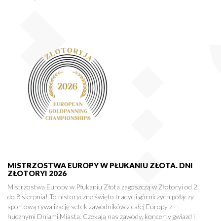
MISTRZOSTWA EUROPY W PŁUKANIU ZŁOTA. DNI
ZŁOTORYI 2026
Mistrzostwa Europy w Płukaniu Złota zagoszczą w Złotoryi od 2
do 8 sierpnia! To historyczne święto tradycji górniczych połączy
sportową rywalizację setek zawodników z całej Europy z
hucznymi Dniami Miasta. Czekają nas zawody, koncerty gwiazd i