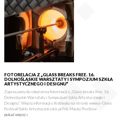
FOTORELACJA Z „GLASS BREAKS FREE. 16.
DOLNOŚLĄSKIE WARSZTATY I SYMPOZJUM SZKŁA
ARTYSTYCZNEGO I DESIGNU”
Zapraszamy do obejrzenia fotorelacji z „Glass breaks free. 16.
Dolnośląskie Warsztaty i Sympozjum Szkła Artystycznego i
Designu”. Więcej informacji o festiwalu na stronie www.e-Glass
Festival/Szkło Artystyczne.okis.pl Fot. Maciej Proćków
pokaż więcej »