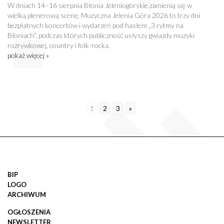
W dniach 14–16 sierpnia Błonia Jeleniogórskie zamienią się w
wielką plenerową scenę. Muzyczna Jelenia Góra 2026 to trzy dni
bezpłatnych koncertów i wydarzeń pod hasłem „3 rytmy na
Błoniach”, podczas których publiczność usłyszy gwiazdy muzyki
rozrywkowej, country i folk-rocka.
pokaż więcej »
1
2
3
»
BIP
LOGO
ARCHIWUM
OGŁOSZENIA
NEWSLETTER