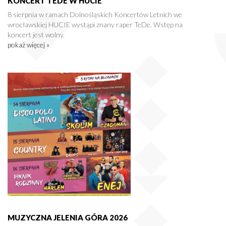
KONCERT TEDE W HUCIE
8 sierpnia w ramach Dolnośląskich Koncertów Letnich we
wrocławskiej HUCIE wystąpi znany raper TeDe. Wstęp na
koncert jest wolny.
pokaż więcej »
MUZYCZNA JELENIA GÓRA 2026