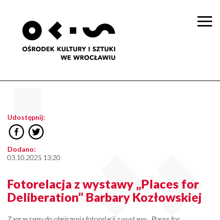
Togg
navi
Udostępnij:
Dodano:
03.10.2025 13:20
Fotorelacja z wystawy „Places for
Deliberation” Barbary Kozłowskiej
Zapraszamy do obejrzenia fotorelacji z wystawy „Places for