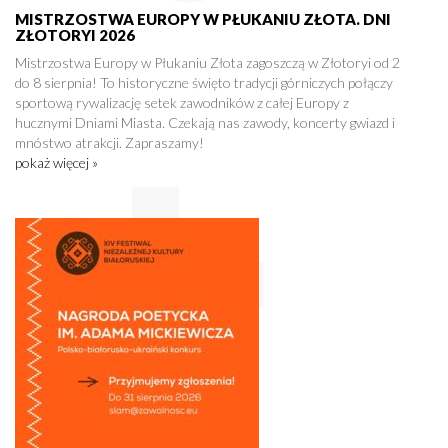
MISTRZOSTWA EUROPY W PŁUKANIU ZŁOTA. DNI
ZŁOTORYI 2026
Mistrzostwa Europy w Płukaniu Złota zagoszczą w Złotoryi od 2
do 8 sierpnia! To historyczne święto tradycji górniczych połączy
sportową rywalizację setek zawodników z całej Europy z
hucznymi Dniami Miasta. Czekają nas zawody, koncerty gwiazd i
mnóstwo atrakcji. Zapraszamy!
pokaż więcej »