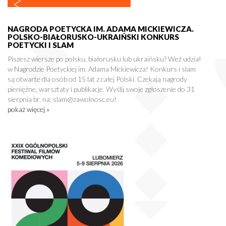
NAGRODA POETYCKA IM. ADAMA MICKIEWICZA.
POLSKO-BIAŁORUSKO-UKRAIŃSKI KONKURS
POETYCKI I SLAM
Piszesz wiersze po polsku, białorusku lub ukraińsku? Weź udział
w Nagrodzie Poetyckiej im. Adama Mickiewicza! Konkurs i slam
są otwarte dla osób od 15 lat z całej Polski. Czekają nagrody
pieniężne, warsztaty i publikacje. Wyślij swoje zgłoszenie do 31
sierpnia br. na: slam@zawolnosc.eu!
pokaż więcej »