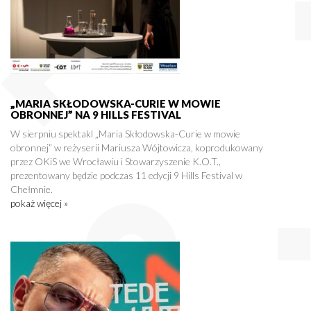
„MARIA SKŁODOWSKA-CURIE W MOWIE
OBRONNEJ” NA 9 HILLS FESTIVAL
W sierpniu spektakl „Maria Skłodowska-Curie w mowie
obronnej” w reżyserii Mariusza Wójtowicza, koprodukowany
przez OKiS we Wrocławiu i Stowarzyszenie K.O.T.,
prezentowany będzie podczas 11 edycji 9 Hills Festival w
Chełmnie.
pokaż więcej »