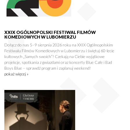
XXIX OGÓLNOPOLSKI FESTIWAL FILMÓW
KOMEDIOWYCH W LUBOMIERZU
Dołącz do nas 5–9 sierpnia 2026 roku na XXIX Ogólnopolskim
Festiwalu Filmów Komediowych w Lubomierzu i świętuj 60-lecie
kultowych „Samych swoich”! Czekają na Ciebie wyjątkowe
projekcje, spotkania z gwiazdami oraz koncerty Blue Cafe i Bad
Boys Blue – sprawdź program i zaplanuj weekend!
pokaż więcej »