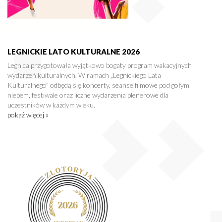
LEGNICKIE LATO KULTURALNE 2026
Legnica przygotowała wyjątkowo bogaty program wakacyjnych
wydarzeń kulturalnych. W ramach „Legnickiego Lata
Kulturalnego” odbędą się koncerty, seanse filmowe pod gołym
niebem, festiwale oraz liczne wydarzenia plenerowe dla
uczestników w każdym wieku.
pokaż więcej »