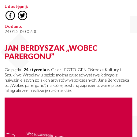
Udostępnij:
Dodano:
24.01.2020 02:00
JAN BERDYSZAK „WOBEC
PARERGONU”
Od piątku
24 stycznia
w Galerii FOTO-GEN Ośrodka Kultury i
Sztuki we Wrocławiu będzie można oglądać wystawę jednego z
najważniejszych polskich artystów współczesnych, Jana Berdyszaka
pt. „Wobec parergonu”, na której zostaną zaprezentowane prace
fotograficzne i realizacje rzeźbiarskie.