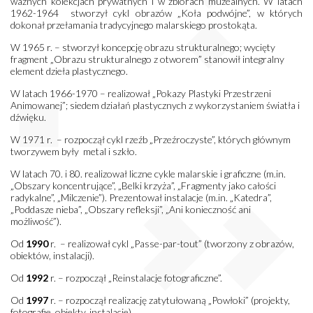
ważnych kolekcjach prywatnych i w zbiorach muzealnych. W latach
1962-1964 stworzył cykl obrazów „Koła podwójne”, w których
dokonał przełamania tradycyjnego malarskiego prostokąta.
W 1965 r. – stworzył koncepcję obrazu strukturalnego; wycięty
fragment „Obrazu strukturalnego z otworem” stanowił integralny
element dzieła plastycznego.
W latach 1966-1970 – realizował „Pokazy Plastyki Przestrzeni
Animowanej”; siedem działań plastycznych z wykorzystaniem światła i
dźwięku.
W 1971 r. – rozpoczął cykl rzeźb „Przeźroczyste”, których głównym
tworzywem były metal i szkło.
W latach 70. i 80. realizował liczne cykle malarskie i graficzne (m.in.
„Obszary koncentrujące”, „Belki krzyża”, „Fragmenty jako całości
radykalne”, „Milczenie”). Prezentował instalacje (m.in. „Katedra”,
„Poddasze nieba”, „Obszary refleksji”, „Ani konieczność ani
możliwość”).
Od
1990
r. – realizował cykl „Passe-par-tout” (tworzony z obrazów,
obiektów, instalacji).
Od
1992
r. – rozpoczął „Reinstalacje fotograficzne”.
Od
1997
r. – rozpoczął realizację zatytułowaną „Powłoki” (projekty,
fotografie, obiekty, instalacje).