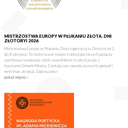
MISTRZOSTWA EUROPY W PŁUKANIU ZŁOTA. DNI
ZŁOTORYI 2026
Mistrzostwa Europy w Płukaniu Złota zagoszczą w Złotoryi od 2
do 8 sierpnia! To historyczne święto tradycji górniczych połączy
sportową rywalizację setek zawodników z całej Europy z
hucznymi Dniami Miasta. Czekają nas zawody, koncerty gwiazd i
mnóstwo atrakcji. Zapraszamy!
pokaż więcej »