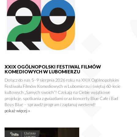
XXIX OGÓLNOPOLSKI FESTIWAL FILMÓW
KOMEDIOWYCH W LUBOMIERZU
Dołącz do nas 5–9 sierpnia 2026 roku na XXIX Ogólnopolskim
Festiwalu Filmów Komediowych w Lubomierzu i świętuj 60-lecie
kultowych „Samych swoich”! Czekają na Ciebie wyjątkowe
projekcje, spotkania z gwiazdami oraz koncerty Blue Cafe i Bad
Boys Blue – sprawdź program i zaplanuj weekend!
pokaż więcej »