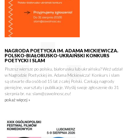
NAGRODA POETYCKA IM. ADAMA MICKIEWICZA.
POLSKO-BIAŁORUSKO-UKRAIŃSKI KONKURS
POETYCKI I SLAM
Piszesz wiersze po polsku, białorusku lub ukraińsku? Weź udział
w Nagrodzie Poetyckiej im. Adama Mickiewicza! Konkurs i slam
są otwarte dla osób od 15 lat z całej Polski. Czekają nagrody
pieniężne, warsztaty i publikacje. Wyślij swoje zgłoszenie do 31
sierpnia br. na: slam@zawolnosc.eu!
pokaż więcej »