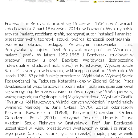
Profesor Jan Berdyszak urodził się 15 czerwca 1934 r. w Zaworach
koło Poznania. Zmarł 18 września 2014 r. w Poznaniu. Wybitny polski
artysta (malarz, rzeźbiarz, grafik, scenograf, autor instalacji i aranżacji
przestrzennych), teoretyk sztuki, twórca koncepcji postrzegania i
tworzenia obrazu, pedagog. Pierwszymi nauczycielami Jana
Berdyszaka byli: ojciec, Józef Berdyszak oraz prof. Jan Wroniecki,
malarz i grafik. W latach 1952-1958 J. Berdyszak studiował w
pracowni rzeźby u prof. Bazylego Wojtowicza (jednocześnie
indywidualnie studiował malarstwo) w Państwowej Wyższej Szkole
Sztuk Plastycznych w Poznaniu, w której pracował od 1965 roku. W
latach 1984-87 pełnił funkcję prorektora. Wykładał w Wyższej Szkole
Pedagogicznej im. Tadeusza Kotarbińskiego w Zielonej Górze. Przez
dwadzieścia lat współpracował z poznańskimi teatrami, gdzie zajmował
się scenografią. Jeszcze w czasie studiów otrzymał w 1956 r. pierwszą
ważną nagrodę na Ogólnopolskiej Międzynarodowej Wystawie Grafiki
i Rysunku Kół Naukowych. Wśród licznych wyróżnień i nagród należy
wymienić Nagrodę im. Jana Cybisa (1978). Został odznaczony
Krzyżem Kawalerskim (1988), Krzyżem Oficerskim Orderu
Odrodzenia Polski (2001), otrzymał Doktorat Honoris Causa
Akademii Sztuk Pięknych w Bratysławie. Prof. Jan Berdyszak
uczestniczył w wielu prestiżowych wystawach w kraju i za granicą.
Jego prace (obrazy, rysunki, grafiki i rzeźby) znajdują się w wielu