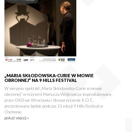
„MARIA SKŁODOWSKA-CURIE W MOWIE
OBRONNEJ” NA 9 HILLS FESTIVAL
W sierpniu spektakl „Maria Skłodowska-Curie w mowie
obronnej” w reżyserii Mariusza Wójtowicza, koprodukowany
przez OKiS we Wrocławiu i Stowarzyszenie K.O.T.,
prezentowany będzie podczas 11 edycji 9 Hills Festival w
Chełmnie.
pokaż więcej »