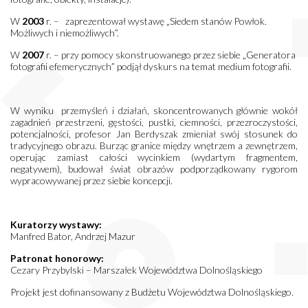
W
2003
r. – zaprezentował wystawę „Siedem stanów Powłok.
Możliwych i niemożliwych”.
W
2007
r. – przy pomocy skonstruowanego przez siebie „Generatora
fotografii efemerycznych” podjął dyskurs na temat medium fotografii.
W wyniku przemyśleń i działań, skoncentrowanych głównie wokół
zagadnień przestrzeni, gęstości, pustki, ciemności, przezroczystości,
potencjalności, profesor Jan Berdyszak zmieniał swój stosunek do
tradycyjnego obrazu. Burząc granice między wnętrzem a zewnętrzem,
operując zamiast całości wycinkiem (wydartym fragmentem,
negatywem), budował świat obrazów podporządkowany rygorom
wypracowywanej przez siebie koncepcji.
Kuratorzy wystawy:
Manfred Bator, Andrzej Mazur
Patronat honorowy:
Cezary Przybylski – Marszałek Województwa Dolnośląskiego
Projekt jest dofinansowany z Budżetu Województwa Dolnośląskiego.