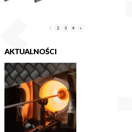
1
2
3
4
»
AKTUALNOŚCI