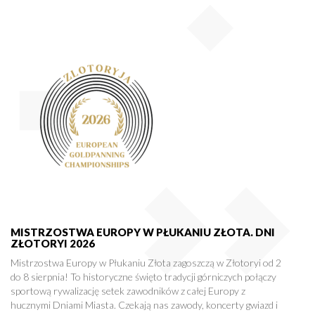
MISTRZOSTWA EUROPY W PŁUKANIU ZŁOTA. DNI
ZŁOTORYI 2026
Mistrzostwa Europy w Płukaniu Złota zagoszczą w Złotoryi od 2
do 8 sierpnia! To historyczne święto tradycji górniczych połączy
sportową rywalizację setek zawodników z całej Europy z
hucznymi Dniami Miasta. Czekają nas zawody, koncerty gwiazd i