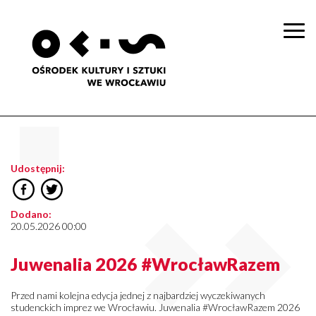
Togg
navi
Udostępnij:
Dodano:
20.05.2026 00:00
Juwenalia 2026 #WrocławRazem
Przed nami kolejna edycja jednej z najbardziej wyczekiwanych
studenckich imprez we Wrocławiu. Juwenalia #WrocławRazem 2026