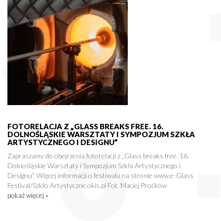
FOTORELACJA Z „GLASS BREAKS FREE. 16.
DOLNOŚLĄSKIE WARSZTATY I SYMPOZJUM SZKŁA
ARTYSTYCZNEGO I DESIGNU”
Zapraszamy do obejrzenia fotorelacji z „Glass breaks free. 16.
Dolnośląskie Warsztaty i Sympozjum Szkła Artystycznego i
Designu”. Więcej informacji o festiwalu na stronie www.e-Glass
Festival/Szkło Artystyczne.okis.pl Fot. Maciej Proćków
pokaż więcej »