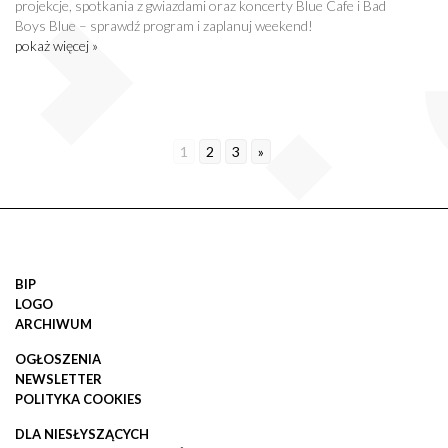
projekcje, spotkania z gwiazdami oraz koncerty Blue Cafe i Bad
Boys Blue – sprawdź program i zaplanuj weekend!
pokaż więcej »
1
2
3
»
BIP
LOGO
ARCHIWUM
OGŁOSZENIA
NEWSLETTER
POLITYKA COOKIES
DLA NIESŁYSZĄCYCH