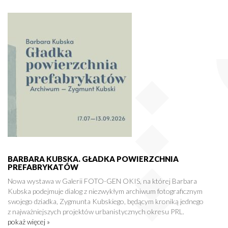
BARBARA KUBSKA. GŁADKA POWIERZCHNIA
PREFABRYKATÓW
Nowa wystawa w Galerii FOTO-GEN OKIS, na której Barbara
Kubska podejmuje dialog z niezwykłym archiwum fotograficznym
swojego dziadka, Zygmunta Kubskiego, będącym kroniką jednego
z najważniejszych projektów urbanistycznych okresu PRL.
pokaż więcej »