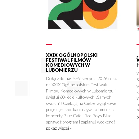
XXIX OGÓLNOPOLSKI
FESTIWAL FILMÓW
KOMEDIOWYCH W
LUBOMIERZU
W
Dołącz do nas 5–9 sierpnia 2026 roku
S
na XXIX Ogólnopolskim Festiwalu
w
Filmów Komediowych w Lubomierzu i
k
świętuj 60-lecie kultowych „Samych
W
swoich”! Czekają na Ciebie wyjątkowe
p
projekcje, spotkania z gwiazdami oraz
9
koncerty Blue Cafe i Bad Boys Blue –
p
sprawdź program i zaplanuj weekend!
pokaż więcej »