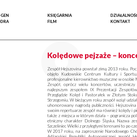
-GEN
KSIĘGARNIA
DZIAŁALNOŚ
ODRA
FILM
KONTAKT
Kolędowe pejzaże – konce
Zespół Hejszovina powstał zimą 2013 roku. Poc
objęło Kudowskie Centrum Kultury i Sportu.
profesjonalne kierownictwo muzyczne w osobie M
Zespół, oprócz wielu koncertów, uczestnicz
najlepszym zespołem IX Prezentacji Zespołó
Przeglądzie Kolęd i Pastorałek w Złotym Stok
Strzegomiu. W bieżącym roku zespół wziął udzi
uhonorowany nagrodą publiczności. Hejszovin
swoim repertuarze zespół ma również kolędy i pi
także z miejsca w którym działa – pogranicza po
etniczny charakter Dolnego Śląska. Nazwa ze
Szczeliniec Wielki z przyległymi terenami to po c
W 2017 roku, na zaproszenie Narodowego Chóru
Adżarskiej Republiki Autonomicznej zespół 