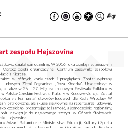
Ć
rt zespołu Hejszovina
zątkowo działał samodzielnie. W 2016 roku opiekę nad zespołem
 Oprócz opieki organizacyjnej Centrum zapewniło zespołowi
acieja Kieresa.
y także w różnych konkursach i przeglądach. Został wybrany
w Ludowych Ziemi Pogranicza „Róża Kłodzka”. Uczestniczył w
u, a także w 26. i 27. Międzynarodowym Festiwalu Folkloru w
ał w Polsko-Czeskim Festiwalu Kultury w Kudowie-Zdroju. Został
a dokonała też nagrań utworów ludowych dla Radia Wrocław. W
eśni patriotyczne, ale skupia się głównie na repertuarze ludowym,
lsko-czeskiego, prezentując tożsamość, a jednocześnie regionalny,
społu nawiązuje do najwyższego szczytu w Górach Stołowych.
zesku Hejszovina.
 Adżarii Batumi oraz Ministerstwa Edukacji, Kultury i Sportu
Hejszovina wystąpił z koncertami w Gruzji w ramach Polsko-