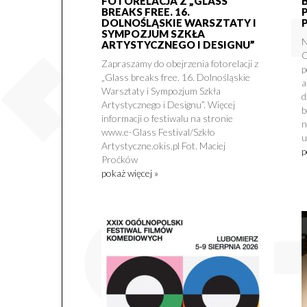
FOTORELACJA Z „GLASS
BREAKS FREE. 16.
DOLNOŚLĄSKIE WARSZTATY I
SYMPOZJUM SZKŁA
N
ARTYSTYCZNEGO I DESIGNU”
O
Zapraszamy do obejrzenia fotorelacji z
p
„Glass breaks free. 16. Dolnośląskie
a
Warsztaty i Sympozjum Szkła
d
Artystycznego i Designu”. Więcej
b
informacji o festiwalu na stronie
n
www.e-Glass Festival/Szkło
u
Artystyczne.okis.pl Fot. Maciej
p
Proćków
pokaż więcej »