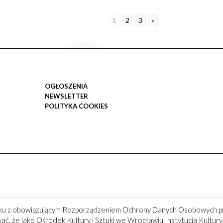
1
2
3
»
OGŁOSZENIA
NEWSLETTER
POLITYKA COOKIES
ku z obowiązującym Rozporządzeniem Ochrony Danych Osobowych p
ć, że jako Ośrodek Kultury i Sztuki we Wrocławiu Instytucja Kultu