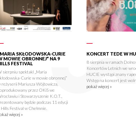
„MARIA SKŁODOWSKA-CURIE
KONCERT TEDE W HU
W MOWIE OBRONNEJ” NA 9
8 sierpnia w ramach Dolno
HILLS FESTIVAL
Koncertów Letnich we wro
 sierpniu spektakl „Maria
HUCIE wystąpi znany rape
kłodowska-Curie w mowie obronnej”
Wstęp na koncert jest woln
 reżyserii Mariusza Wójtowicza,
pokaż więcej »
oprodukowany przez OKiS we
rocławiu i Stowarzyszenie K.O.T.,
rezentowany będzie podczas 11 edycji
 Hills Festival w Chełmnie.
okaż więcej »