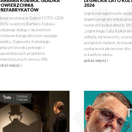
BARBARA KUBSKA. GŁADKA
LEGNICKIE LATO KU
POWIERZCHNIA
2026
PREFABRYKATÓW
Legnica przygotowała wyją
owa wystawa w Galerii FOTO-GEN
bogaty program wakacyjny
KIS, na której Barbara Kubska
wydarzeń kulturalnych. W
odejmuje dialog z niezwykłym
„Legnickiego Lata Kultural
rchiwum fotograficznym swojego
odbędą się koncerty, seans
ziadka, Zygmunta Kubskiego,
pod gołym niebem, festiwale
ędącym kroniką jednego z
wydarzenia plenerowe dla 
ajważniejszych projektów
w każdym wieku.
rbanistycznych okresu PRL.
pokaż więcej »
okaż więcej »