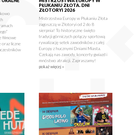
LTURALNE
MISTRZOSTWA EUROPY W
PŁUKANIU ZŁOTA. DNI
ZŁOTORYI 2026
tkowo
Mistrzostwa Europy w Płukaniu Złota
ch
zagoszczą w Złotoryi od 2 do 8
 ramach
sierpnia! To historyczne święto
nego”
tradycji górniczych połączy sportową
e filmowe
rywalizację setek zawodników z całej
 oraz liczne
Europy z hucznymi Dniami Miasta.
uczestników
Czekają nas zawody, koncerty gwiazd i
mnóstwo atrakcji. Zapraszamy!
pokaż więcej »