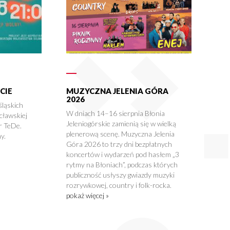
CIE
MUZYCZNA JELENIA GÓRA
2026
śląskich
W dniach 14–16 sierpnia Błonia
cławskiej
Jeleniogórskie zamienią się w wielką
r TeDe.
plenerową scenę. Muzyczna Jelenia
y.
Góra 2026 to trzy dni bezpłatnych
koncertów i wydarzeń pod hasłem „3
rytmy na Błoniach”, podczas których
publiczność usłyszy gwiazdy muzyki
rozrywkowej, country i folk-rocka.
pokaż więcej »