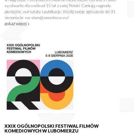
są otwarte dla osób od 15 lat z całej Polski. Czekają nagrody
pieniężne, warsztaty i publikacje. Wyślij swoje zgłoszenie do 31
sierpnia br. na: slam@zawolnosc.eu!
pokaż więcej »
XXIX OGÓLNOPOLSKI FESTIWAL FILMÓW
KOMEDIOWYCH W LUBOMIERZU