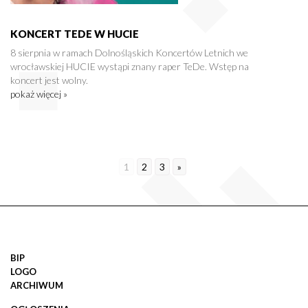
KONCERT TEDE W HUCIE
8 sierpnia w ramach Dolnośląskich Koncertów Letnich we
wrocławskiej HUCIE wystąpi znany raper TeDe. Wstęp na
koncert jest wolny.
pokaż więcej »
1
2
3
»
BIP
LOGO
ARCHIWUM