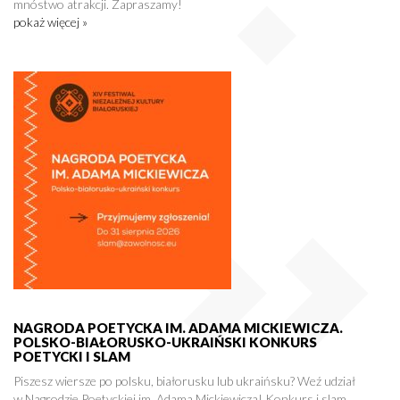
mnóstwo atrakcji. Zapraszamy!
pokaż więcej »
NAGRODA POETYCKA IM. ADAMA MICKIEWICZA.
POLSKO-BIAŁORUSKO-UKRAIŃSKI KONKURS
POETYCKI I SLAM
Piszesz wiersze po polsku, białorusku lub ukraińsku? Weź udział
w Nagrodzie Poetyckiej im. Adama Mickiewicza! Konkurs i slam