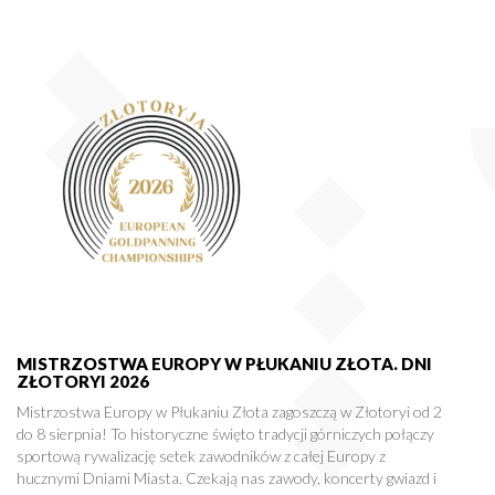
MISTRZOSTWA EUROPY W PŁUKANIU ZŁOTA. DNI
ZŁOTORYI 2026
Mistrzostwa Europy w Płukaniu Złota zagoszczą w Złotoryi od 2
do 8 sierpnia! To historyczne święto tradycji górniczych połączy
sportową rywalizację setek zawodników z całej Europy z
hucznymi Dniami Miasta. Czekają nas zawody, koncerty gwiazd i