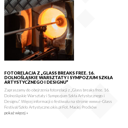
FOTORELACJA Z „GLASS BREAKS FREE. 16.
DOLNOŚLĄSKIE WARSZTATY I SYMPOZJUM SZKŁA
ARTYSTYCZNEGO I DESIGNU”
Zapraszamy do obejrzenia fotorelacji z „Glass breaks free. 16.
Dolnośląskie Warsztaty i Sympozjum Szkła Artystycznego i
Designu”. Więcej informacji o festiwalu na stronie www.e-Glass
Festival/Szkło Artystyczne.okis.pl Fot. Maciej Proćków
pokaż więcej »