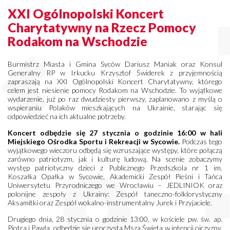
XXI Ogólnopolski Koncert
Charytatywny na Rzecz Pomocy
Rodakom na Wschodzie
Burmistrz Miasta i Gmina Syców Dariusz Maniak oraz Konsul
Generalny RP w Irkucku Krzysztof Świderek z przyjemnością
zapraszają na XXI Ogólnopolski Koncert Charytatywny, którego
celem jest niesienie pomocy Rodakom na Wschodzie. To wyjątkowe
wydarzenie, już po raz dwudziesty pierwszy, zaplanowano z myślą o
wspieraniu Polaków mieszkających na Ukrainie, starając się
odpowiedzieć na ich aktualne potrzeby.
Koncert odbędzie się 27 stycznia o godzinie 16:00 w hali
Miejskiego Ośrodka Sportu i Rekreacji w Sycowie.
Podczas tego
wyjątkowego wieczoru odbędą się wzruszające występy, które połączą
zarówno patriotyzm, jak i kulturę ludową. Na scenie zobaczymy
występ patriotyczny dzieci z Publicznego Przedszkola nr 1 im.
Koszałka Opałka w Sycowie, Akademicki Zespół Pieśni i Tańca
Uniwersytetu Przyrodniczego we Wrocławiu – JEDLINIOK oraz
polonijne zespoły z Ukrainy: Zespół taneczno-folklorystyczny
Aksamitki oraz Zespół wokalno-instrumentalny Jurek i Przyjaciele.
Drugiego dnia, 28 stycznia o godzinie 13:00, w kościele pw. św. ap.
Piotra i Pawła, odbędzie się uroczysta Msza Święta w intencji ojczyzny.