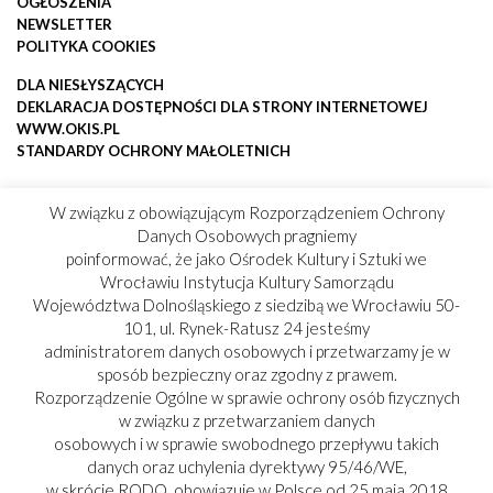
OGŁOSZENIA
NEWSLETTER
POLITYKA COOKIES
DLA NIESŁYSZĄCYCH
DEKLARACJA DOSTĘPNOŚCI DLA STRONY INTERNETOWEJ
WWW.OKIS.PL
STANDARDY OCHRONY MAŁOLETNICH
W związku z obowiązującym Rozporządzeniem Ochrony
Danych Osobowych pragniemy
poinformować, że jako Ośrodek Kultury i Sztuki we
Wrocławiu Instytucja Kultury Samorządu
Województwa Dolnośląskiego z siedzibą we Wrocławiu 50-
101, ul. Rynek-Ratusz 24 jesteśmy
administratorem danych osobowych i przetwarzamy je w
sposób bezpieczny oraz zgodny z prawem.
Rozporządzenie Ogólne w sprawie ochrony osób fizycznych
w związku z przetwarzaniem danych
osobowych i w sprawie swobodnego przepływu takich
danych oraz uchylenia dyrektywy 95/46/WE,
w skrócie RODO, obowiązuje w Polsce od 25 maja 2018