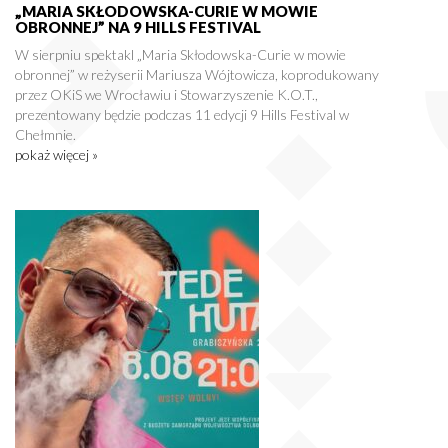
„MARIA SKŁODOWSKA-CURIE W MOWIE
OBRONNEJ” NA 9 HILLS FESTIVAL
W sierpniu spektakl „Maria Skłodowska-Curie w mowie
obronnej” w reżyserii Mariusza Wójtowicza, koprodukowany
przez OKiS we Wrocławiu i Stowarzyszenie K.O.T.,
prezentowany będzie podczas 11 edycji 9 Hills Festival w
Chełmnie.
pokaż więcej »