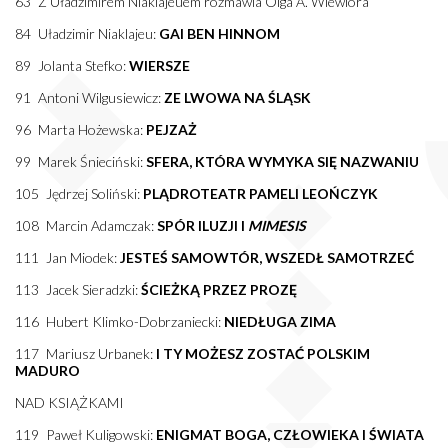
63 Z Uładzimirem Niaklajeuem rozmawia Olga A. Wiewióra
84 Uładzimir Niaklajeu:
GAI BEN HINNOM
89 Jolanta Stefko:
WIERSZE
91 Antoni Wilgusiewicz:
ZE LWOWA NA ŚLĄSK
96 Marta Hożewska:
PEJZAŻ
99 Marek Śnieciński:
SFERA, KTÓRA WYMYKA SIĘ NAZWANIU
105 Jędrzej Soliński:
PLĄDROTEATR PAMELI LEOŃCZYK
108 Marcin Adamczak:
SPÓR ILUZJI I
MIMESIS
111 Jan Miodek:
JESTEŚ SAMOWTÓR, WSZEDŁ SAMOTRZEĆ
113 Jacek Sieradzki:
ŚCIEŻKĄ PRZEZ PROZĘ
116 Hubert Klimko-Dobrzaniecki:
NIEDŁUGA ZIMA
117 Mariusz Urbanek:
I TY MOŻESZ ZOSTAĆ POLSKIM
MADURO
NAD KSIĄŻKAMI
119 Paweł Kuligowski:
ENIGMAT BOGA, CZŁOWIEKA I ŚWIATA