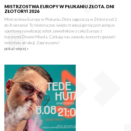
MISTRZOSTWA EUROPY W PŁUKANIU ZŁOTA. DNI
ZŁOTORYI 2026
Mistrzostwa Europy w Płukaniu Złota zagoszczą w Złotoryi od 2
do 8 sierpnia! To historyczne święto tradycji górniczych połączy
sportową rywalizację setek zawodników z całej Europy z
hucznymi Dniami Miasta. Czekają nas zawody, koncerty gwiazd i
mnóstwo atrakcji. Zapraszamy!
pokaż więcej »