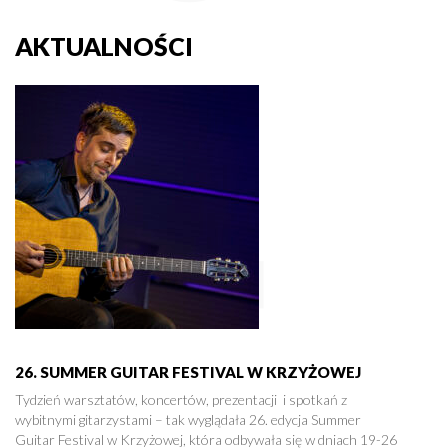
AKTUALNOŚCI
26. SUMMER GUITAR FESTIVAL W KRZYŻOWEJ
Tydzień warsztatów, koncertów, prezentacji i spotkań z
wybitnymi gitarzystami – tak wyglądała 26. edycja Summer
Guitar Festival w Krzyżowej, która odbywała się w dniach 19-26