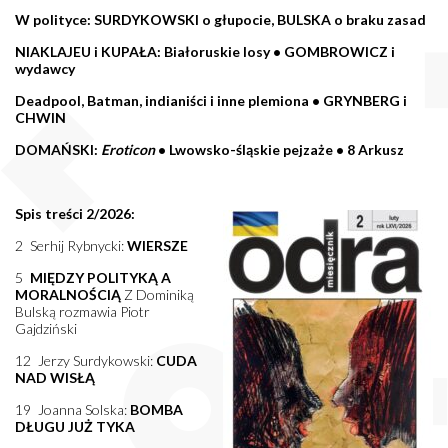
W polityce: SURDYKOWSKI o głupocie, BULSKA o braku zasad
NIAKLAJEU i KUPAŁA: Białoruskie losy • GOMBROWICZ i
wydawcy
Deadpool, Batman, indianiści i inne plemiona • GRYNBERG i
CHWIN
DOMAŃSKI:
Eroticon
• Lwowsko-śląskie pejzaże • 8 Arkusz
Spis treści 2/2026:
2 Serhij Rybnycki:
WIERSZE
5
MIĘDZY POLITYKĄ A
MORALNOŚCIĄ
Z Dominiką
Bulską rozmawia Piotr
Gajdziński
12 Jerzy Surdykowski:
CUDA
NAD WISŁĄ
19 Joanna Solska:
BOMBA
DŁUGU JUŻ TYKA