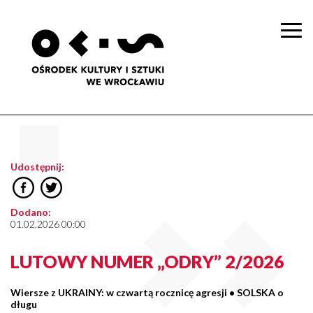
Togg
navi
Udostępnij:
Dodano:
01.02.2026 00:00
LUTOWY NUMER „ODRY” 2/2026
Wiersze z UKRAINY: w czwartą rocznicę agresji • SOLSKA o
długu