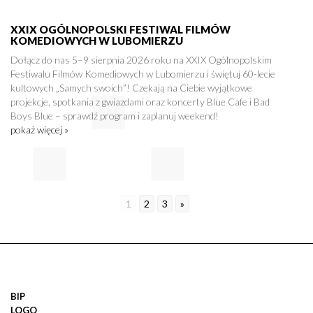
XXIX OGÓLNOPOLSKI FESTIWAL FILMÓW
KOMEDIOWYCH W LUBOMIERZU
Dołącz do nas 5–9 sierpnia 2026 roku na XXIX Ogólnopolskim
Festiwalu Filmów Komediowych w Lubomierzu i świętuj 60-lecie
kultowych „Samych swoich”! Czekają na Ciebie wyjątkowe
projekcje, spotkania z gwiazdami oraz koncerty Blue Cafe i Bad
Boys Blue – sprawdź program i zaplanuj weekend!
pokaż więcej »
1
2
3
»
BIP
LOGO