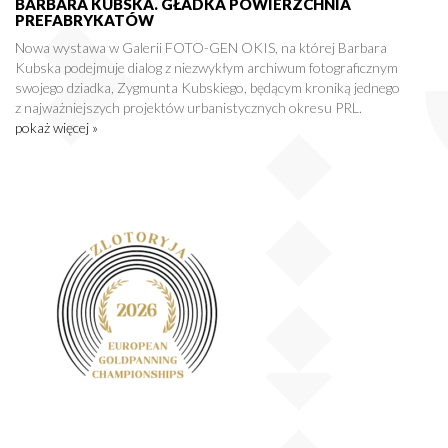
BARBARA KUBSKA. GŁADKA POWIERZCHNIA
PREFABRYKATÓW
Nowa wystawa w Galerii FOTO-GEN OKIS, na której Barbara
Kubska podejmuje dialog z niezwykłym archiwum fotograficznym
swojego dziadka, Zygmunta Kubskiego, będącym kroniką jednego
z najważniejszych projektów urbanistycznych okresu PRL.
pokaż więcej »