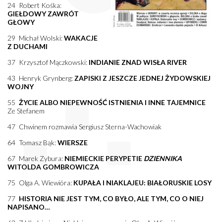
24 Robert Kośka:
GIEŁDOWY ZAWRÓT
GŁOWY
29 Michał Wolski:
WAKACJE
Z DUCHAMI
37 Krzysztof Mączkowski:
INDIANIE ZNAD WISŁA RIVER
43 Henryk Grynberg:
ZAPISKI Z JESZCZE JEDNEJ ŻYDOWSKIEJ
WOJNY
55
ŻYCIE ALBO NIEPEWNOŚĆ ISTNIENIA I INNE TAJEMNICE
Ze Stefanem
47 Chwinem rozmawia Sergiusz Sterna-Wachowiak
64 Tomasz Bąk:
WIERSZE
67 Marek Zybura:
NIEMIECKIE PERYPETIE
DZIENNIKA
WITOLDA GOMBROWICZA
75 Olga A. Wiewióra:
KUPAŁA I NIAKLAJEU: BIAŁORUSKIE LOSY
77
HISTORIA NIE JEST TYM, CO BYŁO, ALE TYM, CO O NIEJ
NAPISANO…