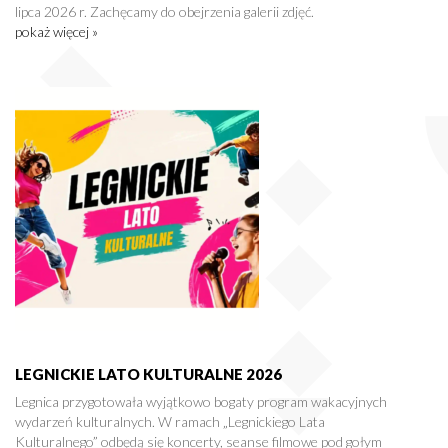
lipca 2026 r. Zachęcamy do obejrzenia galerii zdjęć.
pokaż więcej »
LEGNICKIE LATO KULTURALNE 2026
Legnica przygotowała wyjątkowo bogaty program wakacyjnych
wydarzeń kulturalnych. W ramach „Legnickiego Lata
Kulturalnego” odbędą się koncerty, seanse filmowe pod gołym