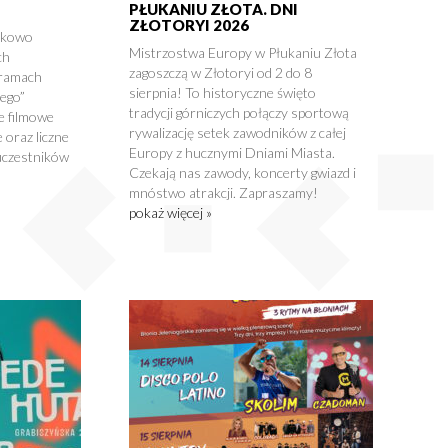
PŁUKANIU ZŁOTA. DNI
ZŁOTORYI 2026
tkowo
Mistrzostwa Europy w Płukaniu Złota
ch
zagoszczą w Złotoryi od 2 do 8
 ramach
sierpnia! To historyczne święto
nego”
tradycji górniczych połączy sportową
e filmowe
rywalizację setek zawodników z całej
 oraz liczne
Europy z hucznymi Dniami Miasta.
uczestników
Czekają nas zawody, koncerty gwiazd i
mnóstwo atrakcji. Zapraszamy!
pokaż więcej »