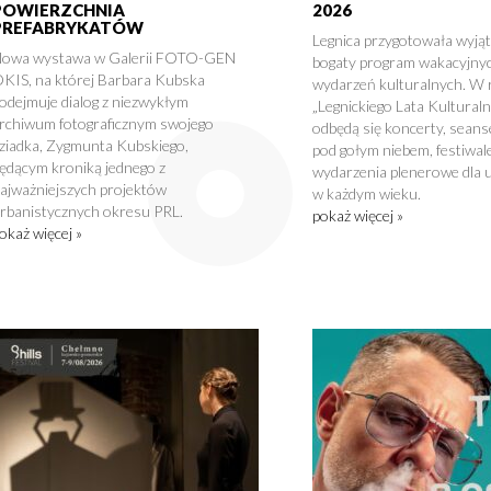
POWIERZCHNIA
2026
PREFABRYKATÓW
Legnica przygotowała wyją
owa wystawa w Galerii FOTO-GEN
bogaty program wakacyjny
KIS, na której Barbara Kubska
wydarzeń kulturalnych. W
odejmuje dialog z niezwykłym
„Legnickiego Lata Kultural
rchiwum fotograficznym swojego
odbędą się koncerty, seans
ziadka, Zygmunta Kubskiego,
pod gołym niebem, festiwale
ędącym kroniką jednego z
wydarzenia plenerowe dla 
ajważniejszych projektów
w każdym wieku.
rbanistycznych okresu PRL.
pokaż więcej »
okaż więcej »