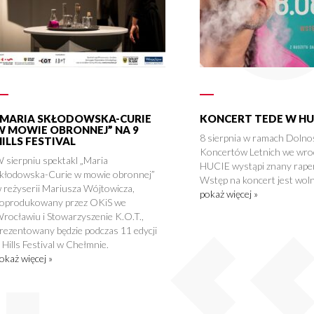
„MARIA SKŁODOWSKA-CURIE
KONCERT TEDE W HU
W MOWIE OBRONNEJ” NA 9
8 sierpnia w ramach Dolno
HILLS FESTIVAL
Koncertów Letnich we wro
 sierpniu spektakl „Maria
HUCIE wystąpi znany rape
kłodowska-Curie w mowie obronnej”
Wstęp na koncert jest woln
 reżyserii Mariusza Wójtowicza,
pokaż więcej »
oprodukowany przez OKiS we
rocławiu i Stowarzyszenie K.O.T.,
rezentowany będzie podczas 11 edycji
 Hills Festival w Chełmnie.
okaż więcej »