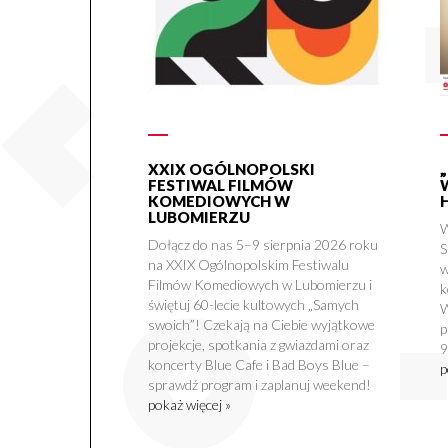
XXIX OGÓLNOPOLSKI
FESTIWAL FILMÓW
KOMEDIOWYCH W
LUBOMIERZU
W
Dołącz do nas 5–9 sierpnia 2026 roku
S
na XXIX Ogólnopolskim Festiwalu
w
Filmów Komediowych w Lubomierzu i
k
świętuj 60-lecie kultowych „Samych
W
swoich”! Czekają na Ciebie wyjątkowe
p
projekcje, spotkania z gwiazdami oraz
9
koncerty Blue Cafe i Bad Boys Blue –
p
sprawdź program i zaplanuj weekend!
pokaż więcej »