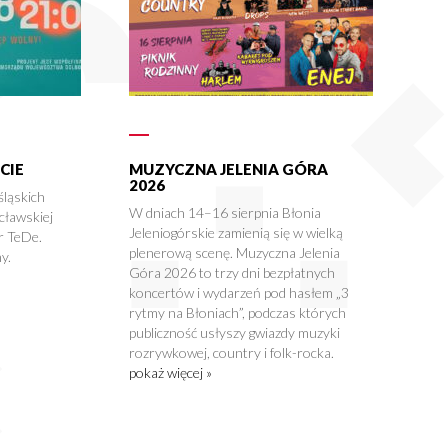
CIE
MUZYCZNA JELENIA GÓRA
2026
śląskich
W dniach 14–16 sierpnia Błonia
cławskiej
Jeleniogórskie zamienią się w wielką
r TeDe.
plenerową scenę. Muzyczna Jelenia
y.
Góra 2026 to trzy dni bezpłatnych
koncertów i wydarzeń pod hasłem „3
rytmy na Błoniach”, podczas których
publiczność usłyszy gwiazdy muzyki
rozrywkowej, country i folk-rocka.
pokaż więcej »