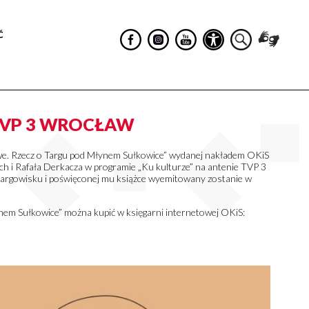
Ć
VP 3 WROCŁAW
iwe. Rzecz o Targu pod Młynem Sułkowice” wydanej nakładem OKiS
h i Rafała Derkacza w programie „Ku kulturze” na antenie TVP 3
argowisku i poświęconej mu książce wyemitowany zostanie w
ynem Sułkowice” można kupić w księgarni internetowej OKiS: