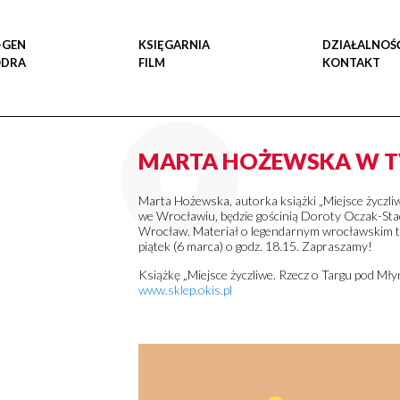
-GEN
KSIĘGARNIA
DZIAŁALNOŚ
ODRA
FILM
KONTAKT
MARTA HOŻEWSKA W T
Marta Hożewska, autorka książki „Miejsce życzl
we Wrocławiu, będzie gościnią Doroty Oczak-Stac
Wrocław. Materiał o legendarnym wrocławskim t
piątek (6 marca) o godz. 18.15. Zapraszamy!
Książkę „Miejsce życzliwe. Rzecz o Targu pod Mł
www.sklep.okis.pl