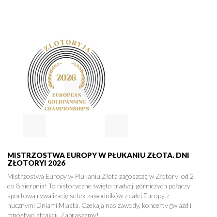
MISTRZOSTWA EUROPY W PŁUKANIU ZŁOTA. DNI
ZŁOTORYI 2026
Mistrzostwa Europy w Płukaniu Złota zagoszczą w Złotoryi od 2
do 8 sierpnia! To historyczne święto tradycji górniczych połączy
sportową rywalizację setek zawodników z całej Europy z
hucznymi Dniami Miasta. Czekają nas zawody, koncerty gwiazd i
mnóstwo atrakcji. Zapraszamy!