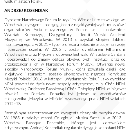
wielu miastach Polski.
ANDRZEJ KOSENDIAK
Dyrektor Narodowego Forum Muzyki im. Witolda Lutosławskiego we
Wrocławiu, dyrygent i pedagog, jeden z najaktywniejszych muzyków i
organizatorów życia muzycznego w Polsce. Jest absolwentem
Wydziału Kompozycji, Dyrygentury i Teorii Muzyki Akademii
Muzycznej we Wrocławiu. W 2013 r. uzyskał stopień doktora
habilitowanego, a w 2021 – tytuł profesora i obecnie pracuje na swojej
macierzystej uczelni. W 2005 r. został dyrektorem Filharmonii
Wrocławskiej oraz Międzynarodowego festiwalu Wratislavia Cantans
i doprowadził do zmiany oblicza obydwu tych instytucji oraz do
przekształcenia ich w Narodowe Forum Muzyki. Otwarcie nowej
siedziby Narodowego Forum Muzyki, która powstała dzięki jego
inicjatywie i staraniom, zostało uhonorowane nagrodą Koryfeusz
Muzyki Polskiej 2016 w kategorii „Wydarzenie Roku”. Jako dyrektor
NFM powołał do życia nowe zespoły artystyczne, m.in. Chór NFM,
Wrocławską Orkiestrę Barokową i Chór Chłopięcy NFM, zainicjował
również Leo Festiwal. Ponadto był jednym ze współtwórców
miesięcznika „Muzyka w Mieście”, wydawanego przez NFM w latach
2012–18.
Szczególnym zainteresowaniem dyrygenta cieszy się muzyka dawna.
W 1985 r. założył zespół Collegio di Musica Sacra, a w 2013 –
Wrocław Baroque Ensemble, którego jest kierownikiem
artystycznym. Andrzej Kosendiak regularnie dyryguje zespołami NFM