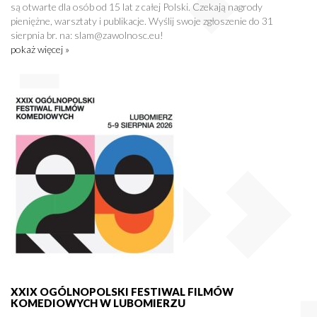
są otwarte dla osób od 15 lat z całej Polski. Czekają nagrody
pieniężne, warsztaty i publikacje. Wyślij swoje zgłoszenie do 31
sierpnia br. na: slam@zawolnosc.eu!
pokaż więcej »
XXIX OGÓLNOPOLSKI FESTIWAL FILMÓW
KOMEDIOWYCH W LUBOMIERZU