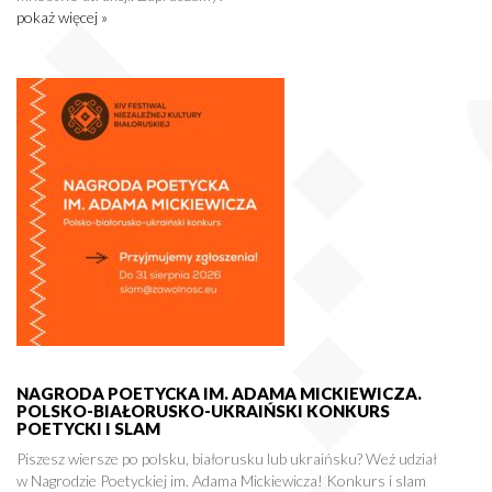
pokaż więcej »
NAGRODA POETYCKA IM. ADAMA MICKIEWICZA.
POLSKO-BIAŁORUSKO-UKRAIŃSKI KONKURS
POETYCKI I SLAM
Piszesz wiersze po polsku, białorusku lub ukraińsku? Weź udział
w Nagrodzie Poetyckiej im. Adama Mickiewicza! Konkurs i slam