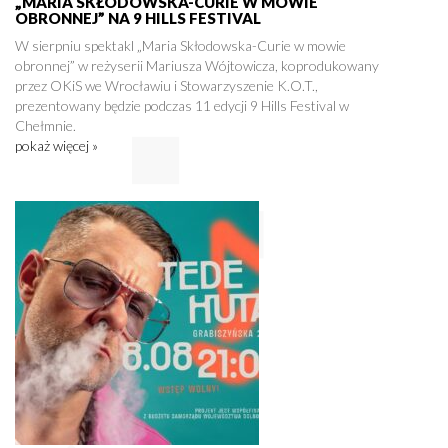
„MARIA SKŁODOWSKA-CURIE W MOWIE
OBRONNEJ” NA 9 HILLS FESTIVAL
W sierpniu spektakl „Maria Skłodowska-Curie w mowie
obronnej” w reżyserii Mariusza Wójtowicza, koprodukowany
przez OKiS we Wrocławiu i Stowarzyszenie K.O.T.,
prezentowany będzie podczas 11 edycji 9 Hills Festival w
Chełmnie.
pokaż więcej »