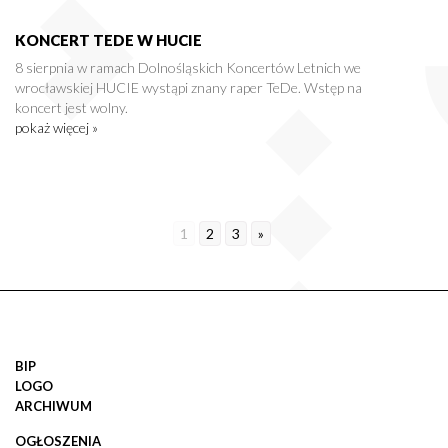
KONCERT TEDE W HUCIE
8 sierpnia w ramach Dolnośląskich Koncertów Letnich we
wrocławskiej HUCIE wystąpi znany raper TeDe. Wstęp na
koncert jest wolny.
pokaż więcej »
1
2
3
»
BIP
LOGO
ARCHIWUM
OGŁOSZENIA