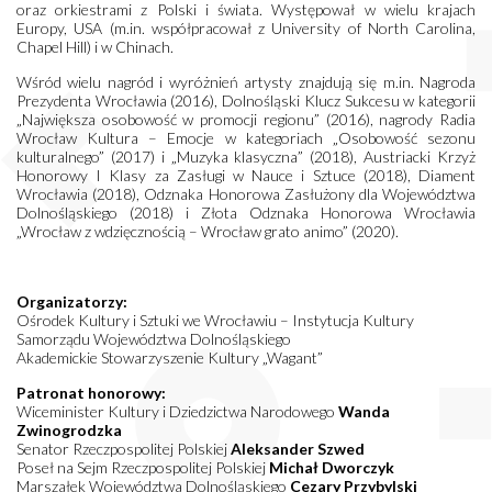
oraz orkiestrami z Polski i świata. Występował w wielu krajach
Europy, USA (m.in. współpracował z University of North Carolina,
Chapel Hill) i w Chinach.
Wśród wielu nagród i wyróżnień artysty znajdują się m.in. Nagroda
Prezydenta Wrocławia (2016), Dolnośląski Klucz Sukcesu w kategorii
„Największa osobowość w promocji regionu” (2016), nagrody Radia
Wrocław Kultura – Emocje w kategoriach „Osobowość sezonu
kulturalnego” (2017) i „Muzyka klasyczna” (2018), Austriacki Krzyż
Honorowy I Klasy za Zasługi w Nauce i Sztuce (2018), Diament
Wrocławia (2018), Odznaka Honorowa Zasłużony dla Województwa
Dolnośląskiego (2018) i Złota Odznaka Honorowa Wrocławia
„Wrocław z wdzięcznością – Wrocław grato animo” (2020).
Organizatorzy:
Ośrodek Kultury i Sztuki we Wrocławiu – Instytucja Kultury
Samorządu Województwa Dolnośląskiego
Akademickie Stowarzyszenie Kultury „Wagant”
Patronat honorowy:
Wiceminister Kultury i Dziedzictwa Narodowego
Wanda
Zwinogrodzka
Senator Rzeczpospolitej Polskiej
Aleksander Szwed
Poseł na Sejm Rzeczpospolitej Polskiej
Michał Dworczyk
Marszałek Województwa Dolnośląskiego
Cezary Przybylski