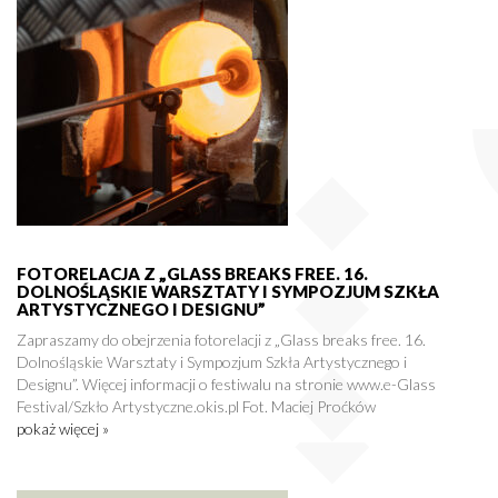
FOTORELACJA Z „GLASS BREAKS FREE. 16.
DOLNOŚLĄSKIE WARSZTATY I SYMPOZJUM SZKŁA
ARTYSTYCZNEGO I DESIGNU”
Zapraszamy do obejrzenia fotorelacji z „Glass breaks free. 16.
Dolnośląskie Warsztaty i Sympozjum Szkła Artystycznego i
Designu”. Więcej informacji o festiwalu na stronie www.e-Glass
Festival/Szkło Artystyczne.okis.pl Fot. Maciej Proćków
pokaż więcej »