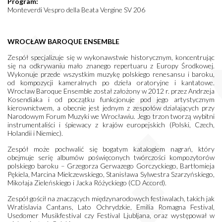
Program:
Monteverdi Vespro della Beata Vergine SV 206
WROCŁAW BAROQUE ENSEMBLE
Zespół specjalizuje się w wykonawstwie historycznym, koncentrując
się na odkrywaniu mało znanego repertuaru z Europy Środkowej.
Wykonuje przede wszystkim muzykę polskiego renesansu i baroku,
od kompozycji kameralnych po dzieła oratoryjne i kantatowe.
Wrocław Baroque Ensemble został założony w 2012 r. przez Andrzeja
Kosendiaka i od początku funkcjonuje pod jego artystycznym
kierownictwem, a obecnie jest jednym z zespołów działających przy
Narodowym Forum Muzyki we Wrocławiu. Jego trzon tworzą wybitni
instrumentaliści i śpiewacy z krajów europejskich (Polski, Czech,
Holandii i Niemiec).
Zespół może pochwalić się bogatym katalogiem nagrań, który
obejmuje serię albumów poświęconych twórczości kompozytorów
polskiego baroku – Grzegorza Gerwazego Gorczyckiego, Bartłomieja
Pękiela, Marcina Mielczewskiego, Stanisława Sylwestra Szarzyńskiego,
Mikołaja Zieleńskiego i Jacka Różyckiego (CD Accord).
Zespół gościł na znaczących międzynarodowych festiwalach, takich jak
Wratislavia Cantans, Lato Ochrydzkie, Emilia Romagna Festival,
Usedomer Musikfestival czy Festival Ljubljana, oraz występował w