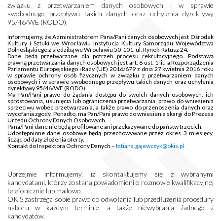
związku z przetwarzaniem danych osobowych i w sprawie
swobodnego przepływu takich danych oraz uchylenia dyrektywy
95/46/WE (RODO).
Informujemy, że Administratorem Pana/Pani danych osobowych jest Ośrodek
Kultury i Sztuki we Wrocławiu Instytucja Kultury Samorządu Województwa
Dolnośląskiego z siedzibą we Wrocławiu 50-101, ul. Rynek-Ratusz 24.
Dane będą przetwarzane dla potrzeb procesu rekrutacyjnego. Podstawą
prawną przetwarzania danych osobowych jest art. 6 ust. 1 lit. a Rozporządzenia
Parlamentu Europejskiego i Rady (UE) 2016/679 z dnia 27 kwietnia 2016 roku
w sprawie ochrony osób fizycznych w związku z przetwarzaniem danych
osobowych i w sprawie swobodnego przepływu takich danych oraz uchylenia
dyrektywy 95/46/WE (RODO).
Ma Pan/Pani prawo do żądania dostępu do swoich danych osobowych, ich
sprostowania, usunięcia lub ograniczenia przetwarzania, prawo do wniesienia
sprzeciwu wobec przetwarzania, a także prawo do przenoszenia danych oraz
wycofania zgody. Ponadto, ma Pan/Pani prawo do wniesienia skargi do Prezesa
Urzędu Ochrony Danych Osobowych.
Pana/Pani dane nie będą profilowane ani przekazywane do państw trzecich.
Udostępnione dane osobowe będą przechowywane przez okres 3 miesięcy,
licząc od daty złożenia oferty.
Kontakt do Inspektora Ochrony Danych –
tatiana.gajewczyk@okis.pl
Uprzejmie informujemy, iż skontaktujemy się z wybranymi
kandydatami, którzy zostaną powiadomieni o rozmowie kwalifikacyjnej
telefonicznie lub mailowo.
OKiS zastrzega sobie prawo do odwołania lub przedłużenia procedury
naboru w każdym terminie, a także niewybrania żadnego z
kandydatów.