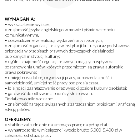
WYMAGANIA:
• wykształcenie wyższe;
• znajomość języka angielskiego w mowie i piśmie w stopniu
komunikatywnym,
• doświadczenie w realizacji wydarzeń artystycznych;
• znajomość organizacji pracy w instytucji kultury oraz podstawowa
orientacja w przepisach prawnych dotyczących działalności
publicznych instytucji kultury;
• ogólna znajomość regulacji prawnych mających wpływ na
postanowienia umów, których przedmiotem są prawa autorskie i
prawa pokrewne;
• umiejętność dobrej organizacji pracy, odpowiedzialność i
samodzielność, umiejętność pracy pod presja czasu;
• lojalność i zaangażowanie oraz wysoki poziom kultury osobistej;
• gotowość do odbywania podróży służbowych.
Dodatkowo mile widziane:
• znajomość narzędzi związanych z zarządzaniem projektami, graficzną
edycją plików.
OFERUJEMY:
• stabilne zatrudnienie na umowę o pracę na pełny etat;
• wynagrodzenie w miesięcznej kwocie brutto 5.000-5.400 zł w
zależności od stażu pracy