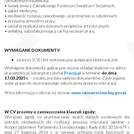
i posiadanych kwalifikacji,
• świadczenia z Zakładowego Funduszu Świadczeń Socjalnych;
• pakiet medyczny;
• możliwość rozwoju zawodowego, uczestnictwo w szkoleniach;
• przyjazną atmosferę pracy;
• udział w realizacji prestiżowych projektów artystycznych;
• ambitną, satysfakcjonującą i pełną wyzwań pracę.
WYMAGANE DOKUMENTY:
życiorys (CV) i list motywacyjny podpisany elektronicznie,
Wymagane dokumenty aplikacyjne można składać mailowo na adres:
praca@okis.pl, lub poprzez portal
Pracuj.pl
w terminie
do dnia
17.03.2025 r.
– ostateczna data wpływu dokumentów. Zastrzegamy
sobie prawo do wcześniejszego zakończenia procesu rekrutacji.
Pełna informacja o ofercie na stronie
www.okiswroclaw.bip.gov.pl
W CV prosimy o zamieszczenie klauzuli zgody:
Wyrażam zgodę na przetwarzanie moich danych osobowych dla
potrzeb niezbędnych do realizacji procesu rekrutacji zgodnie z
Rozporządzeniem Parlamentu Europejskiego i Rady (UE) 2016/679 z
dnia 27 kwietnia 2016 r. w sprawie ochrony osób fizycznych w