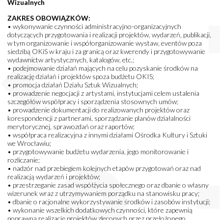
Wizualnych
ZAKRES OBOWIĄZKÓW:
• wykonywanie czynności administracyjno-organizacyjnych
dotyczących przygotowania i realizacji projektów, wydarzeń, publikacji,
w tym organizowanie i współorganizowanie wystaw, eventów poza
siedzibą OKiS w kraju i za granicą oraz kwerendy i przygotowywanie
wydawnictw artystycznych, katalogów, etc.;
• podejmowanie działań mających na celu pozyskanie środków na
realizację działań i projektów spoza budżetu OKIS;
• promocja działań Działu Sztuk Wizualnych;
• prowadzenie negocjacji z artystami, instytucjami celem ustalenia
szczegółów współpracy i sporządzenia stosownych umów;
• prowadzenie dokumentacji do realizowanych projektów oraz
korespondencji z partnerami, sporządzanie planów działalności
merytorycznej, sprawozdań oraz raportów;
• współpraca realizacyjna z innymi działami Ośrodka Kultury i Sztuki
we Wrocławiu;
• przygotowywanie budżetu wydarzenia, jego monitorowanie i
rozliczanie;
• nadzór nad przebiegiem kolejnych etapów przygotowań oraz nad
realizacją wydarzeń i projektów;
• przestrzeganie zasad współżycia społecznego oraz dbanie o własny
wizerunek wraz z utrzymywaniem porządku na stanowisku pracy;
• dbanie o racjonalne wykorzystywanie środków i zasobów instytucji;
• wykonanie wszelkich dodatkowych czynności, które zapewnią
poprawną realizację projektów zleconych przez przełożonego.