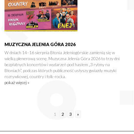
MUZYCZNA JELENIA GÓRA 2026
W dniach 14–16 sierpnia Błonia Jeleniogórskie zamienią się w
wielką plenerową scenę. Muzyczna Jelenia Góra 2026 to trzy dni
bezpłatnych koncertów i wydarzeń pod hasłem „3 rytmy na
Błoniach”, podczas których publiczność usłyszy gwiazdy muzyki
rozrywkowej, country i folk-rocka.
pokaż więcej »
1
2
3
»