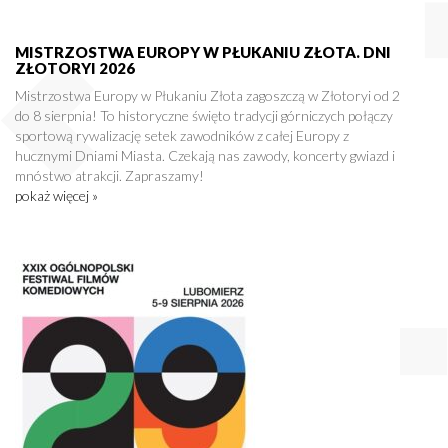
MISTRZOSTWA EUROPY W PŁUKANIU ZŁOTA. DNI
ZŁOTORYI 2026
Mistrzostwa Europy w Płukaniu Złota zagoszczą w Złotoryi od 2
do 8 sierpnia! To historyczne święto tradycji górniczych połączy
sportową rywalizację setek zawodników z całej Europy z
hucznymi Dniami Miasta. Czekają nas zawody, koncerty gwiazd i
mnóstwo atrakcji. Zapraszamy!
pokaż więcej »