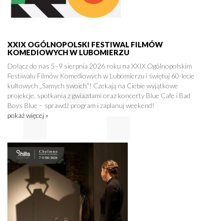
XXIX OGÓLNOPOLSKI FESTIWAL FILMÓW
KOMEDIOWYCH W LUBOMIERZU
Dołącz do nas 5–9 sierpnia 2026 roku na XXIX Ogólnopolskim
Festiwalu Filmów Komediowych w Lubomierzu i świętuj 60-lecie
kultowych „Samych swoich”! Czekają na Ciebie wyjątkowe
projekcje, spotkania z gwiazdami oraz koncerty Blue Cafe i Bad
Boys Blue – sprawdź program i zaplanuj weekend!
pokaż więcej »