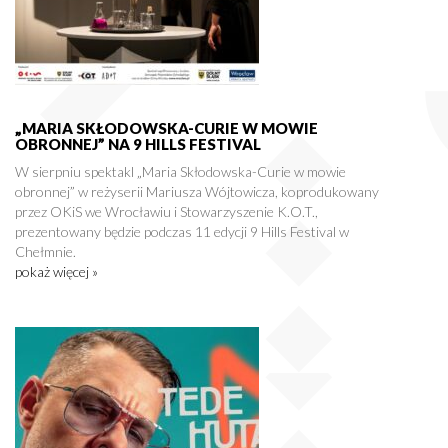
„MARIA SKŁODOWSKA-CURIE W MOWIE
OBRONNEJ” NA 9 HILLS FESTIVAL
W sierpniu spektakl „Maria Skłodowska-Curie w mowie
obronnej” w reżyserii Mariusza Wójtowicza, koprodukowany
przez OKiS we Wrocławiu i Stowarzyszenie K.O.T.,
prezentowany będzie podczas 11 edycji 9 Hills Festival w
Chełmnie.
pokaż więcej »