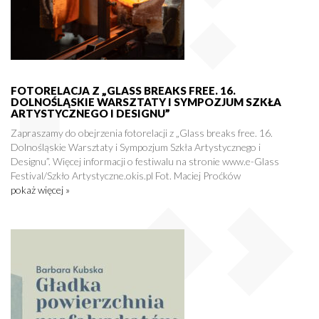
FOTORELACJA Z „GLASS BREAKS FREE. 16.
DOLNOŚLĄSKIE WARSZTATY I SYMPOZJUM SZKŁA
ARTYSTYCZNEGO I DESIGNU”
Zapraszamy do obejrzenia fotorelacji z „Glass breaks free. 16.
Dolnośląskie Warsztaty i Sympozjum Szkła Artystycznego i
Designu”. Więcej informacji o festiwalu na stronie www.e-Glass
Festival/Szkło Artystyczne.okis.pl Fot. Maciej Proćków
pokaż więcej »