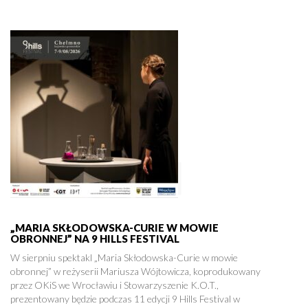
„MARIA SKŁODOWSKA-CURIE W MOWIE
OBRONNEJ” NA 9 HILLS FESTIVAL
W sierpniu spektakl „Maria Skłodowska-Curie w mowie
obronnej” w reżyserii Mariusza Wójtowicza, koprodukowany
przez OKiS we Wrocławiu i Stowarzyszenie K.O.T.,
prezentowany będzie podczas 11 edycji 9 Hills Festival w