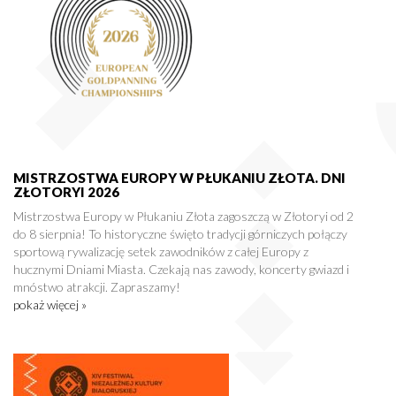
MISTRZOSTWA EUROPY W PŁUKANIU ZŁOTA. DNI
ZŁOTORYI 2026
Mistrzostwa Europy w Płukaniu Złota zagoszczą w Złotoryi od 2
do 8 sierpnia! To historyczne święto tradycji górniczych połączy
sportową rywalizację setek zawodników z całej Europy z
hucznymi Dniami Miasta. Czekają nas zawody, koncerty gwiazd i
mnóstwo atrakcji. Zapraszamy!
pokaż więcej »