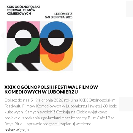
XXIX OGÓLNOPOLSKI FESTIWAL FILMÓW
KOMEDIOWYCH W LUBOMIERZU
Dołącz do nas 5–9 sierpnia 2026 roku na XXIX Ogólnopolskim
Festiwalu Filmów Komediowych w Lubomierzu i świętuj 60-lecie
kultowych „Samych swoich”! Czekają na Ciebie wyjątkowe
projekcje, spotkania z gwiazdami oraz koncerty Blue Cafe i Bad
Boys Blue – sprawdź program i zaplanuj weekend!
pokaż więcej »