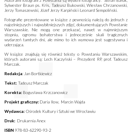
Autorami fotografii z Powstania są wybitni fotograficy: Stefan Bałuk,
Sylwester Braun ps. Kris, Tadeusz Bukowski, Wiesław Chrzanowski,
Jerzy Tomaszewski, Józef Jerzy Karpiński i Leonard Sempoliński.
Fotografie prezentowane w książce z pewnością należą do jednych z
najcelniejszych i najwybitniejszych zdjęć, dokumentujących Powstanie
Warszawskie. Nie mogą one przekazać, nawet w najmniejszym
stopniu, ogromu bohaterstwa i jednocześnie skali tragicznych
wydarzeń tamtych dni, ale mimo to ich wymowa jest sugestywna i
uderzająca.
W książce znajdują się również teksty o Powstaniu Warszawskim,
których autorami są: Lech Kaczyński – Prezydent RP, prof. Tadeusz
Marczak.
Redakcja
: Jan Bortkiewicz
Tekst:
Tadeusz Marczak
Korekta:
Bogusława Krzczanowicz
Projekt graficzny:
Daria Ilow, Marcin Wajda
Wydawca:
Ośrodek Kultury i Sztuki we Wrocławiu
Druk:
Drukarnia Anex
ISBN
978-83-62290-93-2