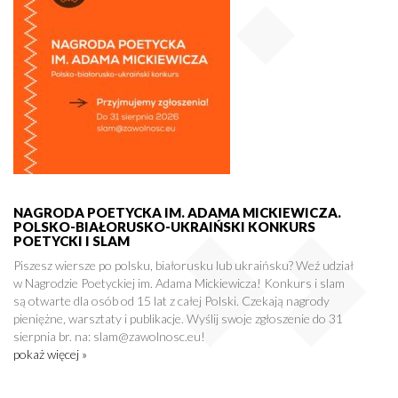
NAGRODA POETYCKA IM. ADAMA MICKIEWICZA.
POLSKO-BIAŁORUSKO-UKRAIŃSKI KONKURS
POETYCKI I SLAM
Piszesz wiersze po polsku, białorusku lub ukraińsku? Weź udział
w Nagrodzie Poetyckiej im. Adama Mickiewicza! Konkurs i slam
są otwarte dla osób od 15 lat z całej Polski. Czekają nagrody
pieniężne, warsztaty i publikacje. Wyślij swoje zgłoszenie do 31
sierpnia br. na: slam@zawolnosc.eu!
pokaż więcej »