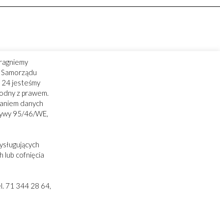
ragniemy
ry Samorządu
 24 jesteśmy
godny z prawem.
zaniem danych
tywy 95/46/WE,
ysługujących
 lub cofnięcia
. 71 344 28 64,