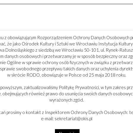
ku z obowiązującym Rozporządzeniem Ochrony Danych Osobowych p
ć, że jako Ośrodek Kultury i Sztuki we Wrocławiu Instytucja Kultu
 Dolnośląskiego z siedzibą we Wrocławiu 50-101, ul. Rynek-Ratusz
m danych osobowych i przetwarzamy je w sposób bezpieczny oraz z
ie Ogólne w sprawie ochrony osób fizycznych w związku z przetwar
 sprawie swobodnego przepływu takich danych oraz uchylenia dyrek
w skrócie RODO, obowiązuje w Polsce od 25 maja 2018 roku.
 powyższym, zaktualizowaliśmy Politykę Prywatności, w tym zakres prz
 obejmujących również prawo do usunięcia swoich danych osobowych
wyrażonych zgód.
tań prosimy o kontakt z Inspektorem Ochrony Danych Osobowych: tel
e-mail: sekretariat@okis.pl