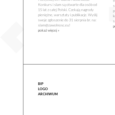
ś
Konkurs i slam są otwarte dla osób od
s
15 lat z całej Polski. Czekają nagrody
p
pieniężne, warsztaty i publikacje. Wyślij
k
swoje zgłoszenie do 31 sierpnia br. na:
s
slam@zawolnosc.eu!
p
pokaż więcej »
BIP
LOGO
ARCHIWUM