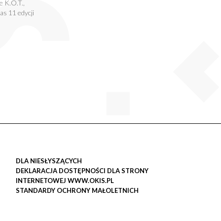
 K.O.T.,
s 11 edycji
DLA NIESŁYSZĄCYCH
DEKLARACJA DOSTĘPNOŚCI DLA STRONY
INTERNETOWEJ WWW.OKIS.PL
STANDARDY OCHRONY MAŁOLETNICH