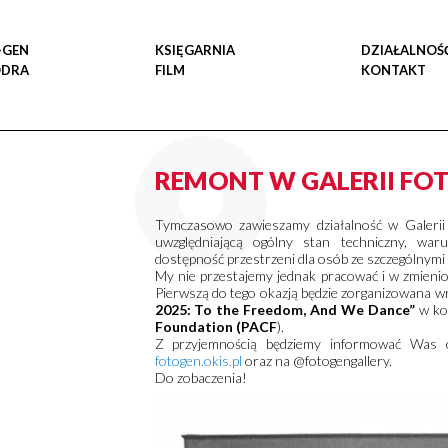
-GEN
KSIĘGARNIA
DZIAŁALNOŚ
ODRA
FILM
KONTAKT
REMONT W GALERII FO
Tymczasowo zawieszamy działalność w Galerii
uwzględniającą ogólny stan techniczny, war
dostępność przestrzeni dla osób ze szczególnymi
My nie przestajemy jednak pracować i w zmieni
Pierwszą do tego okazją będzie zorganizowana w
2025: To the Freedom, And We Dance”
w ko
Foundation (PACF
).
Z przyjemnością będziemy informować Was o
fotogen.okis.pl
oraz na @fotogengallery.
Do zobaczenia!