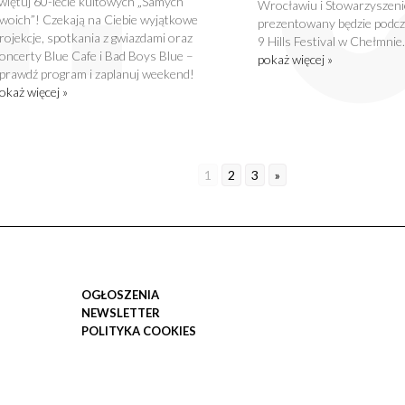
więtuj 60-lecie kultowych „Samych
Wrocławiu i Stowarzyszenie
woich”! Czekają na Ciebie wyjątkowe
prezentowany będzie podcza
rojekcje, spotkania z gwiazdami oraz
9 Hills Festival w Chełmnie.
oncerty Blue Cafe i Bad Boys Blue –
pokaż więcej »
prawdź program i zaplanuj weekend!
okaż więcej »
1
2
3
»
OGŁOSZENIA
NEWSLETTER
POLITYKA COOKIES