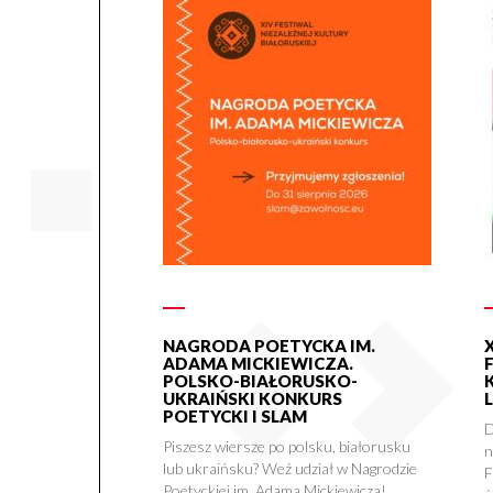
NAGRODA POETYCKA IM.
ADAMA MICKIEWICZA.
POLSKO-BIAŁORUSKO-
UKRAIŃSKI KONKURS
POETYCKI I SLAM
D
Piszesz wiersze po polsku, białorusku
n
lub ukraińsku? Weź udział w Nagrodzie
F
Poetyckiej im. Adama Mickiewicza!