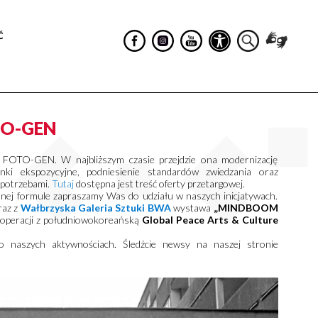
Ć
TO-GEN
 FOTO-GEN. W najbliższym czasie przejdzie ona modernizację
unki ekspozycyjne, podniesienie standardów zwiedzania oraz
 potrzebami.
Tutaj
dostępna jest treść oferty przetargowej.
onej formule zapraszamy Was do udziału w naszych inicjatywach.
raz z
Wałbrzyska Galeria Sztuki BWA
wystawa
„MINDBOOM
operacji z południowokoreańską
Global Peace Arts & Culture
 naszych aktywnościach. Śledźcie newsy na naszej stronie