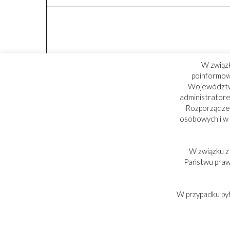
W związ
poinformowa
Województwa
administratore
Rozporządzen
osobowych i w
W związku z
PARTNER:
Państwu praw,
W przypadku py
Copyright © 2017-2025