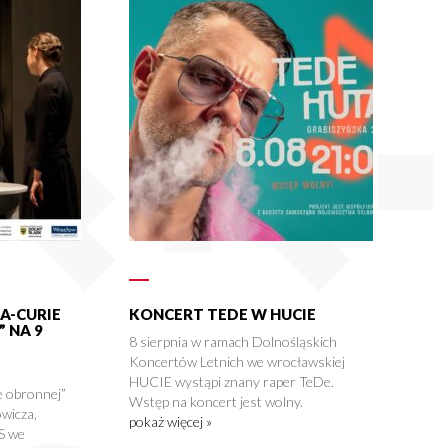
A-CURIE
KONCERT TEDE W HUCIE
 NA 9
8 sierpnia w ramach Dolnośląskich
Koncertów Letnich we wrocławskiej
HUCIE wystąpi znany raper TeDe.
 obronnej”
Wstęp na koncert jest wolny.
wicza,
pokaż więcej »
S we