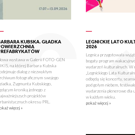
BARBARA KUBSKA. GŁADKA
LEGNICKIE LATO KU
POWIERZCHNIA
2026
PREFABRYKATÓW
Legnica przygotowała wyją
owa wystawa w Galerii FOTO-GEN
bogaty program wakacyjny
KIS, na której Barbara Kubska
wydarzeń kulturalnych. W
odejmuje dialog z niezwykłym
„Legnickiego Lata Kultural
rchiwum fotograficznym swojego
odbędą się koncerty, seans
ziadka, Zygmunta Kubskiego,
pod gołym niebem, festiwale
ędącym kroniką jednego z
wydarzenia plenerowe dla 
ajważniejszych projektów
w każdym wieku.
rbanistycznych okresu PRL.
pokaż więcej »
okaż więcej »