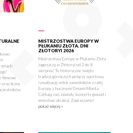
LTURALNE
MISTRZOSTWA EUROPY W
PŁUKANIU ZŁOTA. DNI
ZŁOTORYI 2026
tkowo
Mistrzostwa Europy w Płukaniu Złota
ch
zagoszczą w Złotoryi od 2 do 8
 ramach
sierpnia! To historyczne święto
nego”
tradycji górniczych połączy sportową
e filmowe
rywalizację setek zawodników z całej
 oraz liczne
Europy z hucznymi Dniami Miasta.
uczestników
Czekają nas zawody, koncerty gwiazd i
mnóstwo atrakcji. Zapraszamy!
pokaż więcej »