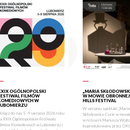
XXIX OGÓLNOPOLSKI
„MARIA SKŁODOWSK
FESTIWAL FILMÓW
W MOWIE OBRONNEJ”
KOMEDIOWYCH W
HILLS FESTIVAL
LUBOMIERZU
W sierpniu spektakl „Maria
ołącz do nas 5–9 sierpnia 2026 roku
Skłodowska-Curie w mowie
a XXIX Ogólnopolskim Festiwalu
w reżyserii Mariusza Wójto
ilmów Komediowych w Lubomierzu i
koprodukowany przez OKi