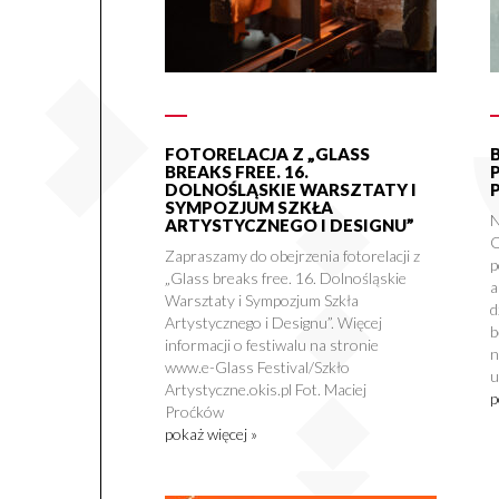
FOTORELACJA Z „GLASS
BREAKS FREE. 16.
DOLNOŚLĄSKIE WARSZTATY I
SYMPOZJUM SZKŁA
N
ARTYSTYCZNEGO I DESIGNU”
O
Zapraszamy do obejrzenia fotorelacji z
p
„Glass breaks free. 16. Dolnośląskie
a
Warsztaty i Sympozjum Szkła
d
Artystycznego i Designu”. Więcej
b
informacji o festiwalu na stronie
n
www.e-Glass Festival/Szkło
u
Artystyczne.okis.pl Fot. Maciej
p
Proćków
pokaż więcej »