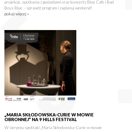
projekcje, spotkania z gwiazdami oraz koncerty Blue Cafe i Bad
Boys Blue – sprawdź program i zaplanuj weekend!
pokaż więcej »
„MARIA SKŁODOWSKA-CURIE W MOWIE
OBRONNEJ” NA 9 HILLS FESTIVAL
W sierpniu spektakl „Maria Skłodowska-Curie w mowie