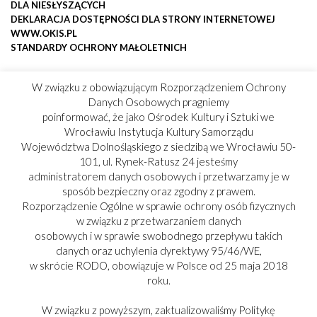
DLA NIESŁYSZĄCYCH
DEKLARACJA DOSTĘPNOŚCI DLA STRONY INTERNETOWEJ
WWW.OKIS.PL
STANDARDY OCHRONY MAŁOLETNICH
W związku z obowiązującym Rozporządzeniem Ochrony
Danych Osobowych pragniemy
poinformować, że jako Ośrodek Kultury i Sztuki we
Wrocławiu Instytucja Kultury Samorządu
Województwa Dolnośląskiego z siedzibą we Wrocławiu 50-
101, ul. Rynek-Ratusz 24 jesteśmy
administratorem danych osobowych i przetwarzamy je w
sposób bezpieczny oraz zgodny z prawem.
Rozporządzenie Ogólne w sprawie ochrony osób fizycznych
w związku z przetwarzaniem danych
osobowych i w sprawie swobodnego przepływu takich
danych oraz uchylenia dyrektywy 95/46/WE,
w skrócie RODO, obowiązuje w Polsce od 25 maja 2018
roku.
W związku z powyższym, zaktualizowaliśmy Politykę