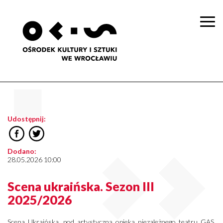
Togg
navi
Udostępnij:
Dodano:
28.05.2026 10:00
Scena ukraińska. Sezon III
2025/2026
Scena Ukraińska, pod artystyczną opieką niezależnego teatru GAS,