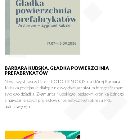
BARBARA KUBSKA. GŁADKA POWIERZCHNIA
PREFABRYKATÓW
Nowa wystawa w Galerii FOTO-GEN OKIS, na której Barbara
Kubska podejmuje dialog z niezwykłym archiwum fotograficznym
swojego dziadka, Zygmunta Kubskiego, będącym kroniką jednego
z najważniejszych projektów urbanistycznych okresu PRL.
pokaż więcej »