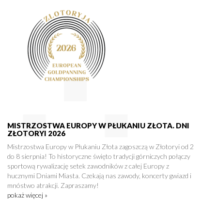
MISTRZOSTWA EUROPY W PŁUKANIU ZŁOTA. DNI
ZŁOTORYI 2026
Mistrzostwa Europy w Płukaniu Złota zagoszczą w Złotoryi od 2
do 8 sierpnia! To historyczne święto tradycji górniczych połączy
sportową rywalizację setek zawodników z całej Europy z
hucznymi Dniami Miasta. Czekają nas zawody, koncerty gwiazd i
mnóstwo atrakcji. Zapraszamy!
pokaż więcej »