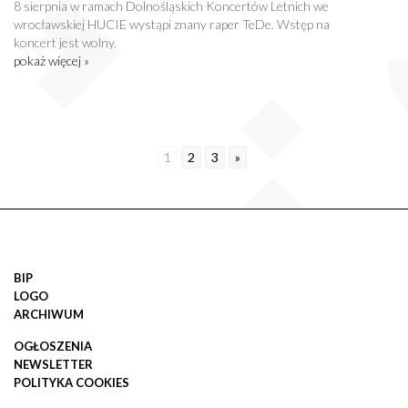
8 sierpnia w ramach Dolnośląskich Koncertów Letnich we
wrocławskiej HUCIE wystąpi znany raper TeDe. Wstęp na
koncert jest wolny.
pokaż więcej »
1
2
3
»
BIP
LOGO
ARCHIWUM
OGŁOSZENIA
NEWSLETTER
POLITYKA COOKIES