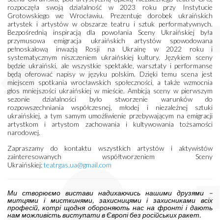
rozpoczęła swoją działalność w 2023 roku przy Instytucie
Grotowskiego we Wrocławiu. Prezentuje dorobek ukraińskich
artystek i artystów w obszarze teatru i sztuk performatywnych.
Bezpośrednią inspiracją dla powołania Sceny Ukraińskiej była
przymusowa emigracja ukraińskich artystów spowodowana
pełnoskalową inwazją Rosji na Ukrainę w 2022 roku i
systematycznym niszczeniem ukraińskiej kultury. Językiem sceny
będzie ukraiński, ale wszystkie spektakle, warsztaty i performanse
będą oferować napisy w języku polskim. Dzięki temu scena jest
miejscem spotkania wrocławskich społeczności, a także wzmocnia
głos mniejszości ukraińskiej w mieście. Ambicją sceny w pierwszym
sezonie działalności było stworzenie warunków do
rozpowszechniania współczesnej, młodej i niezależnej sztuki
ukraińskiej, a tym samym umożliwienie przebywającym na emigracji
artystkom i artystom zachowania i kultywowania tożsamości
narodowej.
Zapraszamy do kontaktu wszystkich artystów i aktywistów
zainteresowanych współtworzeniem Sceny
Ukraińskiej:
teatrgas.ua@gmail.com
Ми створюємо вистави надихаючись нашими друзями –
митцями і мисткинями, захисницями і захисниками всіх
професій, котрі щодня обороняють нас на фронті і дають
нам можливість виступати в Європі без російських ракет.