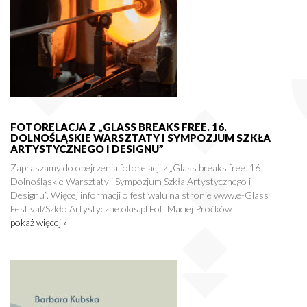
FOTORELACJA Z „GLASS BREAKS FREE. 16.
DOLNOŚLĄSKIE WARSZTATY I SYMPOZJUM SZKŁA
ARTYSTYCZNEGO I DESIGNU”
Zapraszamy do obejrzenia fotorelacji z „Glass breaks free. 16.
Dolnośląskie Warsztaty i Sympozjum Szkła Artystycznego i
Designu”. Więcej informacji o festiwalu na stronie www.e-Glass
Festival/Szkło Artystyczne.okis.pl Fot. Maciej Proćków
pokaż więcej »