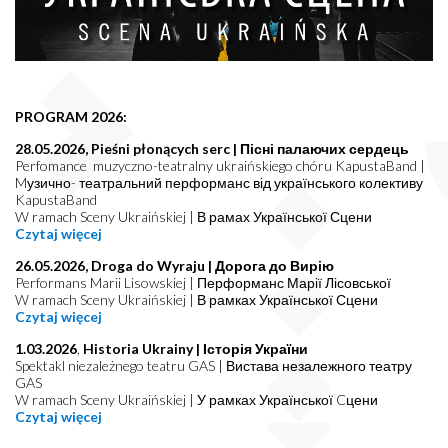
PROGRAM 2026:
28.05.2026, Pieśni płonących serc | Пісні палаючих сердець
Perfomance muzyczno-teatralny ukraińskiego chóru KapustaBand |
Mузично- театральний перформанс від українського колективу
KapustaBand
W ramach Sceny Ukraińskiej | В рамах Української Сцени
Czytaj więcej
26.05.2026, Droga do Wyraju | Дорога до Вирію
Performans Marii Lisowskiej | Перформанс Марії Лісовської
W ramach Sceny Ukraińskiej | В рамках Української Сцени
Czytaj więcej
1.03.2026
,
Historia Ukrainy | Історія України
Spektakl niezależnego teatru GAS | Вистава незалежного театру
GAS
W ramach Sceny Ukraińskiej | У рамках Української Cцени
Czytaj więcej