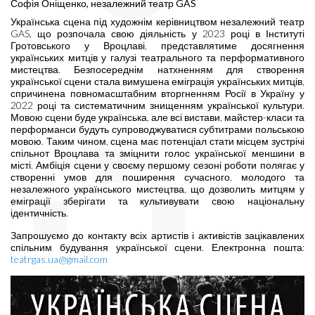
Софія Оніщенко, незалежний театр GAS
Українська сцена під художнім керівництвом незалежний театр
GAS, що розпочала свою діяльність у 2023 році в Інституті
Гротовського у Вроцлаві, представлятиме досягнення
українських митців у галузі театрального та перформативного
мистецтва. Безпосереднім натхненням для створення
української сцени стала вимушена еміграція українських митців,
спричинена повномасштабним вторгненням Росії в Україну у
2022 році та систематичним знищенням української культури.
Мовою сцени буде українська, але всі вистави, майстер-класи та
перформанси будуть супроводжуватися субтитрами польською
мовою. Таким чином, сцена має потенціал стати місцем зустрічі
спільнот Вроцлава та зміцнити голос української меншини в
місті. Амбіція сцени у своєму першому сезоні роботи полягає у
створенні умов для поширення сучасного, молодого та
незалежного українського мистецтва, що дозволить митцям у
еміграції зберігати та культивувати свою національну
ідентичність.
Запрошуємо до контакту всіх артистів і активістів зацікавлених
спільним будування української сцени. Електронна пошта:
teatrgas.ua@gmail.com