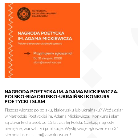
NAGRODA POETYCKA IM. ADAMA MICKIEWICZA.
POLSKO-BIAŁORUSKO-UKRAIŃSKI KONKURS
POETYCKI I SLAM
Piszesz wiersze po polsku, białorusku lub ukraińsku? Weź udział
w Nagrodzie Poetyckiej im. Adama Mickiewicza! Konkurs i slam
są otwarte dla osób od 15 lat z całej Polski. Czekają nagrody
pieniężne, warsztaty i publikacje. Wyślij swoje zgłoszenie do 31
sierpnia br. na: slam@zawolnosc.eu!