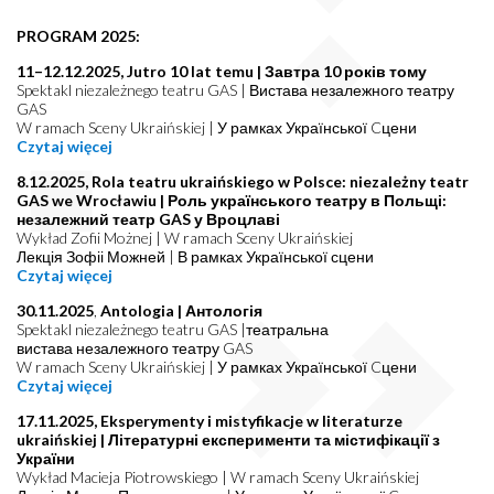
PROGRAM 2025:
11–12.12.2025
, Jutro 10 lat temu | Завтра 10 років тому
Spektakl niezależnego teatru GAS | Вистава незалежного театру
GAS
W ramach Sceny Ukraińskiej | У рамках Української Cцени
Czytaj więcej
8.12.2025, Rola teatru ukraińskiego w Polsce: niezależny teatr
GAS we Wrocławiu | Роль українського театру в Польщі:
незалежний театр GAS у Вроцлаві
Wykład Zofii Możnej | W ramach Sceny Ukraińskiej
Лекція Зофіі Можней | В рамках Української сцени
Czytaj więcej
30.11.2025
,
Antologia | Антологія
Spektakl niezależnego teatru GAS |
театральна
вистава
незалежного театру GAS
W ramach Sceny Ukraińskiej | У рамках Української Cцени
Czytaj więcej
17.11.2025, Eksperymenty i mistyfikacje w literaturze
ukraińskiej | Літературні експерименти та містифікації з
України
Wykład Macieja Piotrowskiego | W ramach Sceny Ukraińskiej