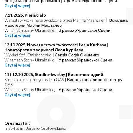
Лекція Мацея Пьотровського | У рамках Української Cцени
Czytaj więcej
7.11.2025, Pieśń/ciało
Warsztaty wokalne prowadzone przez Marinę Mashtaler | Вокальна
майстерня Маріни Машталер
W ramach Sceny Ukraińskiej | В рамах Української Сцени
Czytaj więcej
13
.10.2025
,
Nowatorstwo twórczości Łesia Kurbasa |
Новаторство творчості Леся Курбаса
Wykład Sofii Onishchenko | Лекція Софії Оніщенко
W ramach Sceny Ukraińskiej | У рамках Української Cцени
Czytaj więcej
11 i 12.10.2025, Słodko-kwaśny | Кисло-солодкий
Spektakl niezależnego teatru GAS | Вистава незалежного театру
GAS
W ramach Sceny Ukraińskiej | У рамках Української Cцени
Czytaj więcej
Organizator:
Instytut im. Jerzego Grotowskiego