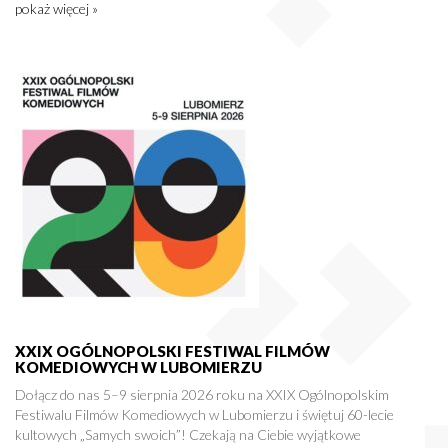
pokaż więcej »
XXIX OGÓLNOPOLSKI FESTIWAL FILMÓW
KOMEDIOWYCH W LUBOMIERZU
Dołącz do nas 5–9 sierpnia 2026 roku na XXIX Ogólnopolskim
Festiwalu Filmów Komediowych w Lubomierzu i świętuj 60-lecie
kultowych „Samych swoich”! Czekają na Ciebie wyjątkowe