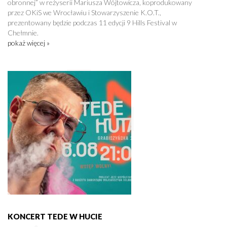
obronnej” w reżyserii Mariusza Wójtowicza, koprodukowany
przez OKiS we Wrocławiu i Stowarzyszenie K.O.T.,
prezentowany będzie podczas 11 edycji 9 Hills Festival w
Chełmnie.
pokaż więcej »
KONCERT TEDE W HUCIE