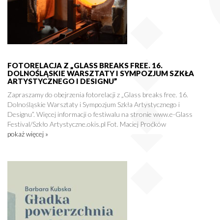
FOTORELACJA Z „GLASS BREAKS FREE. 16.
DOLNOŚLĄSKIE WARSZTATY I SYMPOZJUM SZKŁA
ARTYSTYCZNEGO I DESIGNU”
Zapraszamy do obejrzenia fotorelacji z „Glass breaks free. 16.
Dolnośląskie Warsztaty i Sympozjum Szkła Artystycznego i
Designu”. Więcej informacji o festiwalu na stronie www.e-Glass
Festival/Szkło Artystyczne.okis.pl Fot. Maciej Proćków
pokaż więcej »