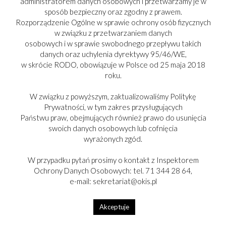
administratorem danych osobowych i przetwarzamy je w
sposób bezpieczny oraz zgodny z prawem.
Rozporządzenie Ogólne w sprawie ochrony osób fizycznych
w związku z przetwarzaniem danych
osobowych i w sprawie swobodnego przepływu takich
danych oraz uchylenia dyrektywy 95/46/WE,
w skrócie RODO, obowiązuje w Polsce od 25 maja 2018
roku.
W związku z powyższym, zaktualizowaliśmy Politykę
Prywatności, w tym zakres przysługujących
Państwu praw, obejmujących również prawo do usunięcia
XXIX OGÓLNOPOLSKI FESTIWAL FILMÓW
swoich danych osobowych lub cofnięcia
KOMEDIOWYCH W LUBOMIERZU
wyrażonych zgód.
Dołącz do nas 5–9 sierpnia 2026 roku na XXIX Ogólnopolskim
Festiwalu Filmów Komediowych w Lubomierzu i świętuj 60-lecie
W przypadku pytań prosimy o kontakt z Inspektorem
kultowych „Samych swoich”! Czekają na Ciebie wyjątkowe
Ochrony Danych Osobowych: tel. 71 344 28 64,
projekcje, spotkania z gwiazdami oraz koncerty Blue Cafe i Bad
e-mail: sekretariat@okis.pl
Boys Blue – sprawdź program i zaplanuj weekend!
pokaż więcej »
Akceptuje