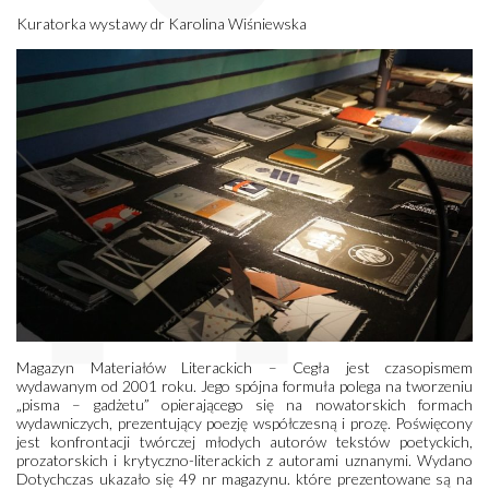
Kuratorka wystawy dr Karolina Wiśniewska
Magazyn Materiałów Literackich – Cegła jest czasopismem
wydawanym od 2001 roku. Jego spójna formuła polega na tworzeniu
„pisma – gadżetu” opierającego się na nowatorskich formach
wydawniczych, prezentujący poezję współczesną i prozę. Poświęcony
jest konfrontacji twórczej młodych autorów tekstów poetyckich,
prozatorskich i krytyczno-literackich z autorami uznanymi. Wydano
Dotychczas ukazało się 49 nr magazynu. które prezentowane są na