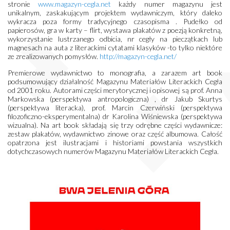
stronie
www.magazyn-cegla.net
każdy numer magazynu jest
unikalnym, zaskakującym projektem wydawniczym, który daleko
wykracza poza formy tradycyjnego czasopisma . Pudełko od
papierosów, gra w karty – flirt, wystawa plakatów z poezją konkretną,
wykorzystanie lustrzanego odbicia, nr cegły na pieczątkach lub
magnesach na auta z literackimi cytatami klasyków -to tylko niektóre
ze zrealizowanych pomysłów.
http://magazyn-cegla.net/
Premierowe wydawnictwo to monografia, a zarazem art book
podsumowujący działalność Magazynu Materiałów Literackich Cegła
od 2001 roku. Autorami części merytorycznej i opisowej są prof. Anna
Markowska (perspektywa antropologiczna) , dr Jakub Skurtys
(perspektywa literacka), prof. Marcin Czerwiński (perspektywa
filozoficzno-eksperymentalna) dr Karolina Wiśniewska (perspektywa
wizualna). Na art book składają się trzy odrębne części wydawnicze:
zestaw plakatów, wydawnictwo zinowe oraz część albumowa. Całość
opatrzona jest ilustracjami i historiami powstania wszystkich
dotychczasowych numerów Magazynu Materiałów Literackich Cegła.