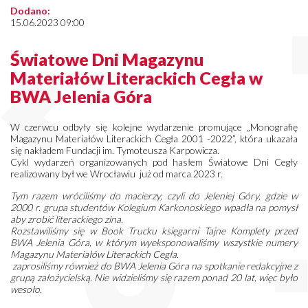
Dodano:
15.06.2023 09:00
Światowe Dni Magazynu
Materiałów Literackich Cegła w
BWA Jelenia Góra
W czerwcu odbyły się kolejne wydarzenie promujące „Monografię
Magazynu Materiałów Literackich Cegła 2001 -2022”, która ukazała
się nakładem Fundacji im. Tymoteusza Karpowicza.
Cykl wydarzeń organizowanych pod hasłem Światowe Dni Cegły
realizowany był we Wrocławiu już od marca 2023 r.
Tym razem wróciliśmy do macierzy, czyli do Jeleniej Góry, gdzie w
2000 r. grupa studentów Kolegium Karkonoskiego wpadła na pomysł
aby zrobić literackiego zina.
Rozstawiliśmy się w Book Trucku księgarni Tajne Komplety przed
BWA Jelenia Góra, w którym wyeksponowaliśmy wszystkie numery
Magazynu Materiałów Literackich Cegła.
zaprosiliśmy również do BWA Jelenia Góra na spotkanie redakcyjne z
grupą założycielską. Nie widzieliśmy się razem ponad 20 lat, więc było
wesoło.