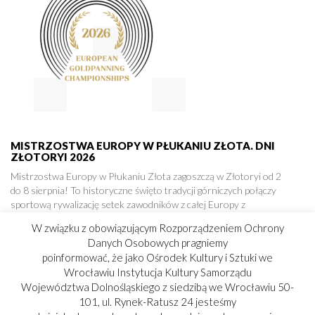
MISTRZOSTWA EUROPY W PŁUKANIU ZŁOTA. DNI
ZŁOTORYI 2026
Mistrzostwa Europy w Płukaniu Złota zagoszczą w Złotoryi od 2
do 8 sierpnia! To historyczne święto tradycji górniczych połączy
sportową rywalizację setek zawodników z całej Europy z
hucznymi Dniami Miasta. Czekają nas zawody, koncerty gwiazd i
W związku z obowiązującym Rozporządzeniem Ochrony
mnóstwo atrakcji. Zapraszamy!
Danych Osobowych pragniemy
pokaż więcej »
poinformować, że jako Ośrodek Kultury i Sztuki we
Wrocławiu Instytucja Kultury Samorządu
Województwa Dolnośląskiego z siedzibą we Wrocławiu 50-
101, ul. Rynek-Ratusz 24 jesteśmy