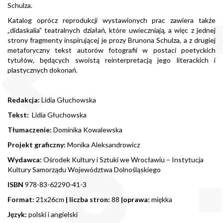
Schulza.
Katalog oprócz reprodukcji wystawionych prac zawiera także
„didaskalia” teatralnych działań, które uwieczniają, a więc z jednej
strony fragmenty inspirującej je prozy Brunona Schulza, a z drugiej
metaforyczny tekst autorów fotografii w postaci poetyckich
tytułów, będących swoistą reinterpretacją jego literackich i
plastycznych dokonań.
Redakcja:
Lidia Głuchowska
Tekst:
Lidia Głuchowska
Tłumaczenie:
Dominika Kowalewska
Projekt graficzny:
Monika Aleksandrowicz
Wydawca:
Ośrodek Kultury i Sztuki we Wrocławiu – Instytucja
Kultury Samorządu Województwa Dolnośląskiego
ISBN
978-83-62290-41-3
Format:
21x26cm
| liczba stron:
88
|oprawa:
miękka
Język:
polski i angielski