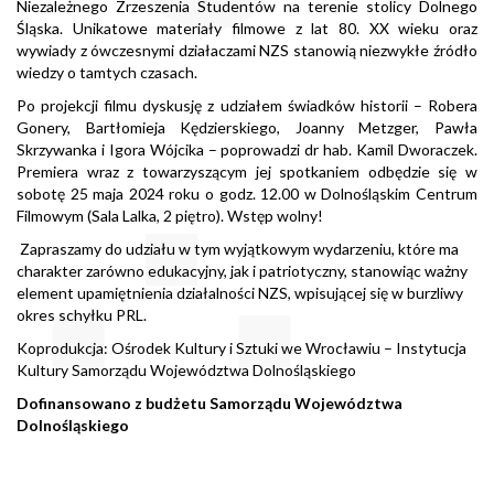
Niezależnego Zrzeszenia Studentów na terenie stolicy Dolnego
Śląska. Unikatowe materiały filmowe z lat 80. XX wieku oraz
wywiady z ówczesnymi działaczami NZS stanowią niezwykłe źródło
wiedzy o tamtych czasach.
Po projekcji filmu dyskusję z udziałem świadków historii – Robera
Gonery, Bartłomieja Kędzierskiego, Joanny Metzger, Pawła
Skrzywanka i Igora Wójcika – poprowadzi dr hab. Kamil Dworaczek.
Premiera wraz z towarzyszącym jej spotkaniem odbędzie się w
sobotę 25 maja 2024 roku o godz. 12.00 w Dolnośląskim Centrum
Filmowym (Sala Lalka, 2 piętro). Wstęp wolny!
Zapraszamy do udziału w tym wyjątkowym wydarzeniu, które ma
charakter zarówno edukacyjny, jak i patriotyczny, stanowiąc ważny
element upamiętnienia działalności NZS, wpisującej się w burzliwy
okres schyłku PRL.
Koprodukcja: Ośrodek Kultury i Sztuki we Wrocławiu – Instytucja
Kultury Samorządu Województwa Dolnośląskiego
Dofinansowano z budżetu Samorządu Województwa
Dolnośląskiego