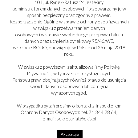
101, ul. Rynek-Ratusz 24 jesteśmy
administratorem danych osobowych i przetwarzamy je w
sposób bezpieczny oraz zgodny z prawem.
Rozporządzenie Ogólne w sprawie ochrony osób fizycznych
w związku z przetwarzaniem danych
osobowych i w sprawie swobodnego przepływu takich
danych oraz uchylenia dyrektywy 95/46/WE,
w skrócie RODO, obowiązuje w Polsce od 25 maja 2018
roku.
W związku z powyższym, zaktualizowaliśmy Politykę
Prywatności, w tym zakres przysługujących
Państwu praw, obejmujących również prawo do usunięcia
swoich danych osobowych lub cofnięcia
PARTNER:
wyrażonych zgód.
W przypadku pytań prosimy o kontakt z Inspektorem
Ochrony Danych Osobowych: tel. 71 344 28 64,
e-mail: sekretariat@okis.pl
Copyright © 2017-2025
Akceptuje