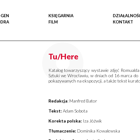
-GEN
KSIĘGARNIA
DZIAŁALNOŚ
ODRA
FILM
KONTAKT
Tu/Here
Katalog towarzyszący wystawie zdjęć Romuald
Sztuki we Wrocławiu, w dniach od 16 marca do 5
pokazywanych na ekspozycji, a także tekst kurat
Redakcja
: Manfred Bator
Tekst:
Adam Sobota
Korekta polska:
Iza Jóźwik
Tłumaczenie:
Dominika Kowalewska