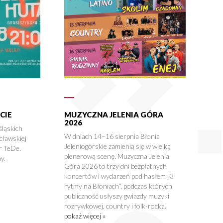
CIE
MUZYCZNA JELENIA GÓRA
2026
śląskich
W dniach 14–16 sierpnia Błonia
cławskiej
Jeleniogórskie zamienią się w wielką
r TeDe.
plenerową scenę. Muzyczna Jelenia
y.
Góra 2026 to trzy dni bezpłatnych
koncertów i wydarzeń pod hasłem „3
rytmy na Błoniach”, podczas których
publiczność usłyszy gwiazdy muzyki
rozrywkowej, country i folk-rocka.
pokaż więcej »