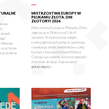
LTURALNE
MISTRZOSTWA EUROPY W
PŁUKANIU ZŁOTA. DNI
ZŁOTORYI 2026
tkowo
Mistrzostwa Europy w Płukaniu Złota
ch
zagoszczą w Złotoryi od 2 do 8
 ramach
sierpnia! To historyczne święto
nego”
tradycji górniczych połączy sportową
e filmowe
rywalizację setek zawodników z całej
 oraz liczne
Europy z hucznymi Dniami Miasta.
uczestników
Czekają nas zawody, koncerty gwiazd i
mnóstwo atrakcji. Zapraszamy!
pokaż więcej »