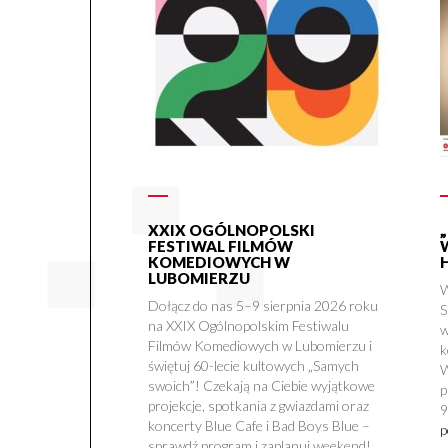
XXIX OGÓLNOPOLSKI
FESTIWAL FILMÓW
KOMEDIOWYCH W
LUBOMIERZU
W
Dołącz do nas 5–9 sierpnia 2026 roku
S
na XXIX Ogólnopolskim Festiwalu
w
Filmów Komediowych w Lubomierzu i
k
świętuj 60-lecie kultowych „Samych
W
swoich”! Czekają na Ciebie wyjątkowe
p
projekcje, spotkania z gwiazdami oraz
9
koncerty Blue Cafe i Bad Boys Blue –
p
sprawdź program i zaplanuj weekend!