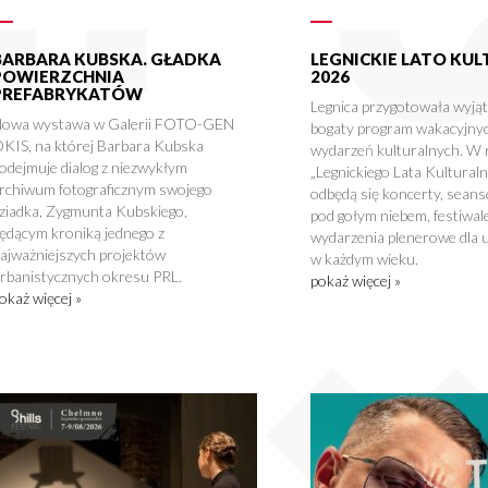
BARBARA KUBSKA. GŁADKA
LEGNICKIE LATO KU
POWIERZCHNIA
2026
PREFABRYKATÓW
Legnica przygotowała wyją
owa wystawa w Galerii FOTO-GEN
bogaty program wakacyjny
KIS, na której Barbara Kubska
wydarzeń kulturalnych. W
odejmuje dialog z niezwykłym
„Legnickiego Lata Kultural
rchiwum fotograficznym swojego
odbędą się koncerty, seans
ziadka, Zygmunta Kubskiego,
pod gołym niebem, festiwale
ędącym kroniką jednego z
wydarzenia plenerowe dla 
ajważniejszych projektów
w każdym wieku.
rbanistycznych okresu PRL.
pokaż więcej »
okaż więcej »