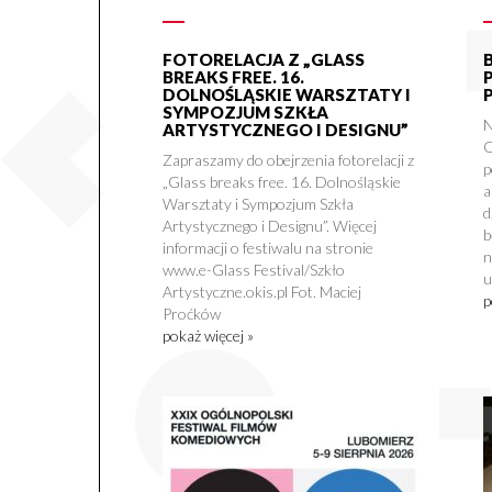
FOTORELACJA Z „GLASS
BREAKS FREE. 16.
DOLNOŚLĄSKIE WARSZTATY I
SYMPOZJUM SZKŁA
N
ARTYSTYCZNEGO I DESIGNU”
O
Zapraszamy do obejrzenia fotorelacji z
p
„Glass breaks free. 16. Dolnośląskie
a
Warsztaty i Sympozjum Szkła
d
Artystycznego i Designu”. Więcej
b
informacji o festiwalu na stronie
n
www.e-Glass Festival/Szkło
u
Artystyczne.okis.pl Fot. Maciej
p
Proćków
pokaż więcej »