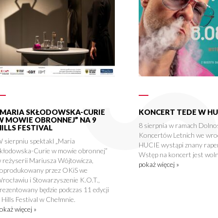
„MARIA SKŁODOWSKA-CURIE
KONCERT TEDE W HU
W MOWIE OBRONNEJ” NA 9
8 sierpnia w ramach Dolno
HILLS FESTIVAL
Koncertów Letnich we wro
 sierpniu spektakl „Maria
HUCIE wystąpi znany rape
kłodowska-Curie w mowie obronnej”
Wstęp na koncert jest woln
 reżyserii Mariusza Wójtowicza,
pokaż więcej »
oprodukowany przez OKiS we
rocławiu i Stowarzyszenie K.O.T.,
rezentowany będzie podczas 11 edycji
 Hills Festival w Chełmnie.
okaż więcej »