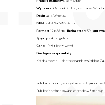
Projekt graficzny:
Agata Szuba
Wydawca:
Ośrodek Kultury i Sztuki we Wrocła
Druk:
Jaks, Wrocław
ISBN:
978-83-65892-43-8
Format:
19 x 26 cm
| liczba stron:
50
| oprawa
Język:
polski, angielski
Cena:
10 zł + koszt wysyłki
Dostępna w sprzedaży
Katalog można kupić stacjonarnie w siedzibie G
Publikacja towarzyszy wystawie pod tym samym 
Publikacja dofinansowana ze środków Samorząd