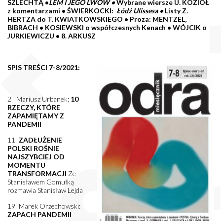
SZLECHTĄ
•
LEM I JEGO LWÓW •
Wybrane wiersze U. KOZIOŁ
z komentarzami
•
ŚWIERKOCKI:
Łódź Ulissesa •
Listy Z.
HERTZA do T. KWIATKOWSKIEGO
•
Proza: MENTZEL,
BIBRACH •
KOSIEWSKI o współczesnych Kenach
•
WÓJCIK o
JURKIEWICZU
•
8. ARKUSZ
SPIS TREŚCI 7-8/2021:
2 Mariusz Urbanek:
10
RZECZY, KTÓRE
ZAPAMIĘTAMY Z
PANDEMII
11
ZADŁUŻENIE
POLSKI ROŚNIE
NAJSZYBCIEJ OD
MOMENTU
TRANSFORMACJI
Ze
Stanisławem Gomułką
rozmawia Stanisław Lejda
19 Marek Orzechowski:
ZAPACH PANDEMII