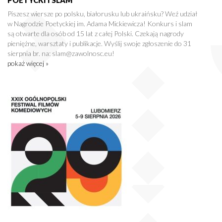
Piszesz wiersze po polsku, białorusku lub ukraińsku? Weź udział
w Nagrodzie Poetyckiej im. Adama Mickiewicza! Konkurs i slam
są otwarte dla osób od 15 lat z całej Polski. Czekają nagrody
pieniężne, warsztaty i publikacje. Wyślij swoje zgłoszenie do 31
sierpnia br. na: slam@zawolnosc.eu!
pokaż więcej »