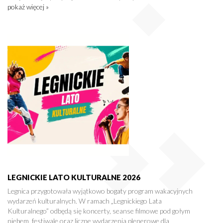
pokaż więcej »
LEGNICKIE LATO KULTURALNE 2026
Legnica przygotowała wyjątkowo bogaty program wakacyjnych
wydarzeń kulturalnych. W ramach „Legnickiego Lata
Kulturalnego” odbędą się koncerty, seanse filmowe pod gołym
niebem, festiwale oraz liczne wydarzenia plenerowe dla