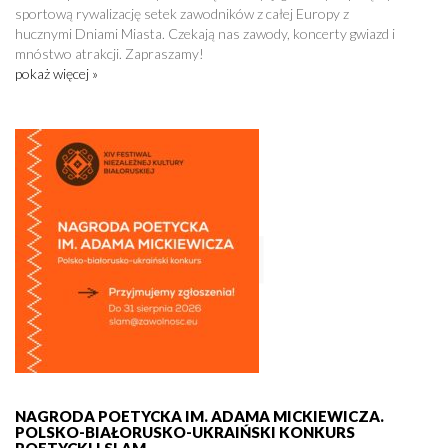
sportową rywalizację setek zawodników z całej Europy z
hucznymi Dniami Miasta. Czekają nas zawody, koncerty gwiazd i
mnóstwo atrakcji. Zapraszamy!
pokaż więcej »
NAGRODA POETYCKA IM. ADAMA MICKIEWICZA.
POLSKO-BIAŁORUSKO-UKRAIŃSKI KONKURS
POETYCKI I SLAM