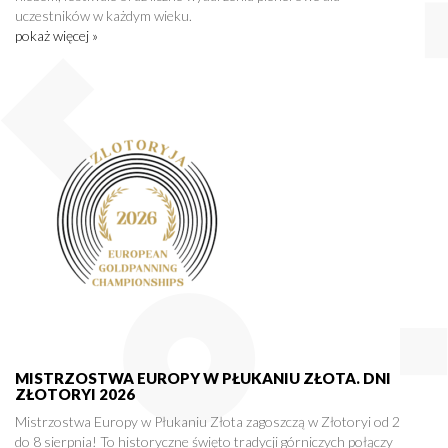
uczestników w każdym wieku.
pokaż więcej »
MISTRZOSTWA EUROPY W PŁUKANIU ZŁOTA. DNI
ZŁOTORYI 2026
Mistrzostwa Europy w Płukaniu Złota zagoszczą w Złotoryi od 2
do 8 sierpnia! To historyczne święto tradycji górniczych połączy