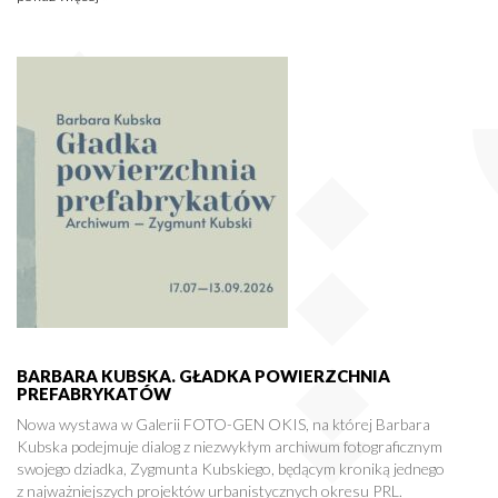
BARBARA KUBSKA. GŁADKA POWIERZCHNIA
PREFABRYKATÓW
Nowa wystawa w Galerii FOTO-GEN OKIS, na której Barbara
Kubska podejmuje dialog z niezwykłym archiwum fotograficznym
swojego dziadka, Zygmunta Kubskiego, będącym kroniką jednego
z najważniejszych projektów urbanistycznych okresu PRL.