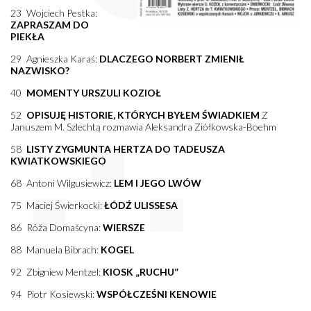
23 Wojciech Pestka:
ZAPRASZAM DO
PIEKŁA
29 Agnieszka Karaś:
DLACZEGO NORBERT ZMIENIŁ
NAZWISKO?
40
MOMENTY URSZULI KOZIOŁ
52
OPISUJĘ HISTORIE, KTÓRYCH BYŁEM ŚWIADKIEM
Z
Januszem M. Szlechtą rozmawia Aleksandra Ziółkowska-Boehm
58
LISTY ZYGMUNTA HERTZA DO TADEUSZA
KWIATKOWSKIEGO
68 Antoni Wilgusiewicz:
LEM I JEGO LWÓW
75 Maciej Świerkocki:
ŁÓDŹ ULISSESA
86 Róža Domašcyna:
WIERSZE
88 Manuela Bibrach:
KOGEL
92 Zbigniew Mentzel:
KIOSK „RUCHU”
94 Piotr Kosiewski:
WSPÓŁCZEŚNI KENOWIE