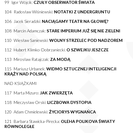
99 Igor Wójcik:
CZUŁY OBSERWATOR ŚWIATA
104 Radosław Wiśniewski:
NOTATKI Z UNDERGRUNTU
106 Jacek Sieradzki:
NACIĄGAMY TEATR NA GŁOWĘ?
108 Marcin Adamczak:
STARE IMPERIUM JUŻ SIĘ NIE ZIELENI
110 Wiesław Saniewski:
WOLNY STRZELEC POD NADZOREM
112 Hubert Klimko-Dobrzaniecki:
O SZWEJKU JESZCZE
113 Mirosław Ratajczak:
ZA MODĄ
115 Mariusz Urbanek:
WIDMO SZTUCZNEJ INTELIGENCJI
KRĄŻY NAD POLSKĄ
NAD KSIĄŻKAMI
117 Marta Mizuro:
JAK ZWIERZĘTA
118 Mieczysław Orski:
LICZBOWA DYSTOPIA
120 Adam Chmielewski:
ŻYCIORYS WYGNAŃCA
121 Barbara Stawicka-Pirecka:
OLEHA POLIKOVA ŚWIATY
RÓWNOLEGŁE