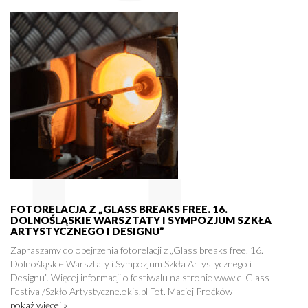
FOTORELACJA Z „GLASS BREAKS FREE. 16.
DOLNOŚLĄSKIE WARSZTATY I SYMPOZJUM SZKŁA
ARTYSTYCZNEGO I DESIGNU”
Zapraszamy do obejrzenia fotorelacji z „Glass breaks free. 16.
Dolnośląskie Warsztaty i Sympozjum Szkła Artystycznego i
Designu”. Więcej informacji o festiwalu na stronie www.e-Glass
Festival/Szkło Artystyczne.okis.pl Fot. Maciej Proćków
pokaż więcej »