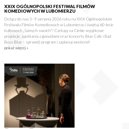
XXIX OGÓLNOPOLSKI FESTIWAL FILMÓW
KOMEDIOWYCH W LUBOMIERZU
Dołącz do nas 5–9 sierpnia 2026 roku na XXIX Ogólnopolskim
Festiwalu Filmów Komediowych w Lubomierzu i świętuj 60-lecie
kultowych „Samych swoich”! Czekają na Ciebie wyjątkowe
projekcje, spotkania z gwiazdami oraz koncerty Blue Cafe i Bad
Boys Blue – sprawdź program i zaplanuj weekend!
pokaż więcej »