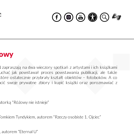
Ć
mowy
zapraszają na dwa wieczory spotkań z artystami i ich książkami
słuchać jak powstawał proces powstawania publikacji, ale także
 które ostatecznie przybrały kształt obiektów – fotoboków. A co
acić swoje prywatne zbiory i kupić książki oraz porozmawiać z
orką “Różowy nie istnieje”
 Tomkiem Tyndykiem, autorem “Rzeczy osobiste 1. Ojciec”
autorem “Eternal U”