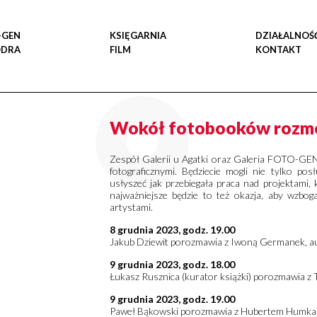
-GEN
KSIĘGARNIA
DZIAŁALNOŚ
ODRA
FILM
KONTAKT
Wokół fotobooków roz
Zespół Galerii u Agatki oraz Galeria FOTO-GEN 
fotograficznymi. Będziecie mogli nie tylko po
usłyszeć jak przebiegała praca nad projektami,
najważniejsze będzie to też okazja, aby wzbog
artystami.
8 grudnia 2023, godz. 19.00
Jakub Dziewit porozmawia z Iwoną Germanek, aut
9
grudnia 2023, godz. 18.00
Łukasz Rusznica (kurator książki) porozmawia z
9
grudnia 2023, godz. 19.00
Paweł Bąkowski porozmawia z Hubertem Humka, 