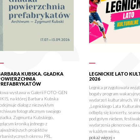
BARBARA KUBSKA. GŁADKA
LEGNICKIE LATO KU
POWIERZCHNIA
2026
PREFABRYKATÓW
Legnica przygotowała wyją
owa wystawa w Galerii FOTO-GEN
bogaty program wakacyjny
KIS, na której Barbara Kubska
wydarzeń kulturalnych. W
odejmuje dialog z niezwykłym
„Legnickiego Lata Kultural
rchiwum fotograficznym swojego
odbędą się koncerty, seans
ziadka, Zygmunta Kubskiego,
pod gołym niebem, festiwale
ędącym kroniką jednego z
wydarzenia plenerowe dla 
ajważniejszych projektów
w każdym wieku.
rbanistycznych okresu PRL.
pokaż więcej »