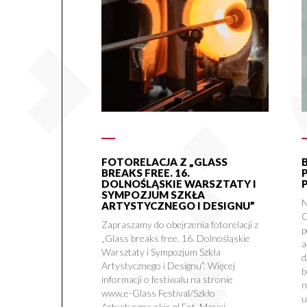
FOTORELACJA Z „GLASS
BREAKS FREE. 16.
DOLNOŚLĄSKIE WARSZTATY I
SYMPOZJUM SZKŁA
N
ARTYSTYCZNEGO I DESIGNU”
O
Zapraszamy do obejrzenia fotorelacji z
p
„Glass breaks free. 16. Dolnośląskie
a
Warsztaty i Sympozjum Szkła
d
Artystycznego i Designu”. Więcej
b
informacji o festiwalu na stronie
n
www.e-Glass Festival/Szkło
u
Artystyczne.okis.pl Fot. Maciej