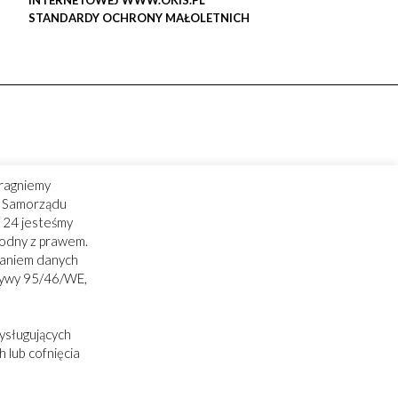
INTERNETOWEJ WWW.OKIS.PL
STANDARDY OCHRONY MAŁOLETNICH
ragniemy
ry Samorządu
 24 jesteśmy
godny z prawem.
zaniem danych
tywy 95/46/WE,
ysługujących
 lub cofnięcia