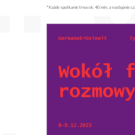
*Każde spotkanie trwa ok. 40 min, a następnie 