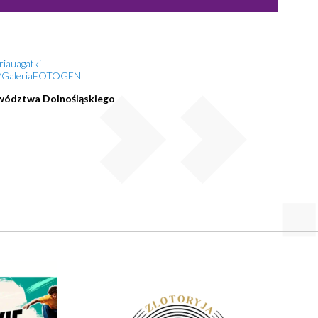
riauagatki
om/GaleriaFOTOGEN
wództwa Dolnośląskiego