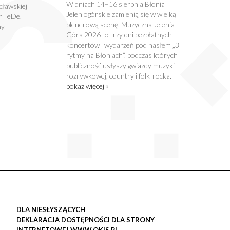
W dniach 14–16 sierpnia Błonia
cławskiej
Jeleniogórskie zamienią się w wielką
r TeDe.
plenerową scenę. Muzyczna Jelenia
y.
Góra 2026 to trzy dni bezpłatnych
koncertów i wydarzeń pod hasłem „3
rytmy na Błoniach”, podczas których
publiczność usłyszy gwiazdy muzyki
rozrywkowej, country i folk-rocka.
pokaż więcej »
DLA NIESŁYSZĄCYCH
DEKLARACJA DOSTĘPNOŚCI DLA STRONY