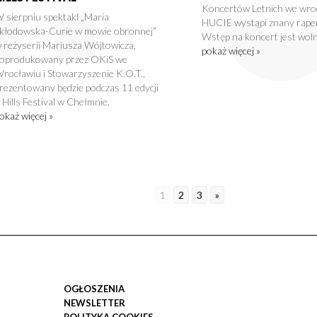
Koncertów Letnich we wro
 sierpniu spektakl „Maria
HUCIE wystąpi znany rape
kłodowska-Curie w mowie obronnej”
Wstęp na koncert jest woln
 reżyserii Mariusza Wójtowicza,
pokaż więcej »
oprodukowany przez OKiS we
rocławiu i Stowarzyszenie K.O.T.,
rezentowany będzie podczas 11 edycji
 Hills Festival w Chełmnie.
okaż więcej »
1
2
3
»
OGŁOSZENIA
NEWSLETTER