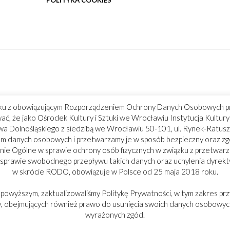
POLITYKA COOKIES
ku z obowiązującym Rozporządzeniem Ochrony Danych Osobowych p
ć, że jako Ośrodek Kultury i Sztuki we Wrocławiu Instytucja Kultu
 Dolnośląskiego z siedzibą we Wrocławiu 50-101, ul. Rynek-Ratusz
m danych osobowych i przetwarzamy je w sposób bezpieczny oraz z
ie Ogólne w sprawie ochrony osób fizycznych w związku z przetwar
 sprawie swobodnego przepływu takich danych oraz uchylenia dyrek
w skrócie RODO, obowiązuje w Polsce od 25 maja 2018 roku.
 powyższym, zaktualizowaliśmy Politykę Prywatności, w tym zakres prz
 obejmujących również prawo do usunięcia swoich danych osobowych
wyrażonych zgód.