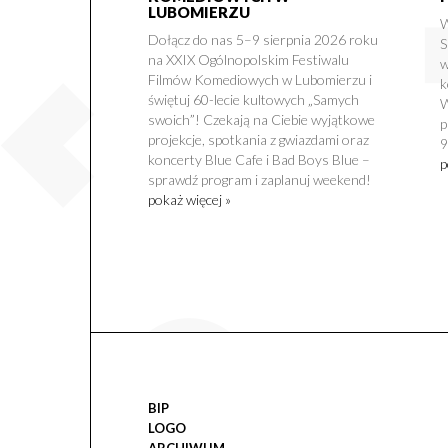
LUBOMIERZU
W
Dołącz do nas 5–9 sierpnia 2026 roku
S
na XXIX Ogólnopolskim Festiwalu
w
Filmów Komediowych w Lubomierzu i
k
świętuj 60-lecie kultowych „Samych
W
swoich”! Czekają na Ciebie wyjątkowe
p
projekcje, spotkania z gwiazdami oraz
9
koncerty Blue Cafe i Bad Boys Blue –
p
sprawdź program i zaplanuj weekend!
pokaż więcej »
BIP
LOGO