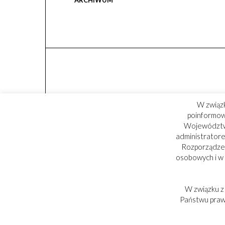
ARCHIWUM
W związ
poinformowa
Województwa
administratore
Rozporządzen
osobowych i w
W związku z
PARTNER:
Państwu praw,