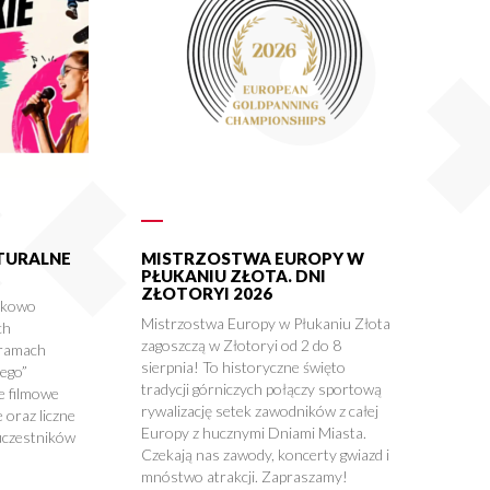
LTURALNE
MISTRZOSTWA EUROPY W
PŁUKANIU ZŁOTA. DNI
ZŁOTORYI 2026
tkowo
Mistrzostwa Europy w Płukaniu Złota
ch
zagoszczą w Złotoryi od 2 do 8
 ramach
sierpnia! To historyczne święto
nego”
tradycji górniczych połączy sportową
e filmowe
rywalizację setek zawodników z całej
 oraz liczne
Europy z hucznymi Dniami Miasta.
uczestników
Czekają nas zawody, koncerty gwiazd i
mnóstwo atrakcji. Zapraszamy!