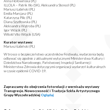
Anna Hołowińska (PL)
ILLOLA – Patrik Illo (SK), Aleksandra Stencel (PL)
Mariusz Łabiński (PL)
Emilia Marcjasz (PL)
Katarzyna Pilic (PL)
Diana Szydłowska (PL)
Aleksandra Wątroba (PL)
Igor Wójcik (PL)
Witold Vito Wójcik (USA)
Kurator wystawy:
Mariusz Łabiński (PL)
W trosce o bezpieczeństwo uczestników Festiwalu, wydarzenia będą
odbywać się zgodnie z aktualnymi wytycznymi Ministerstwa Kultury i
Dziedzictwa Narodowego, Państwowej Inspekcji Sanitarnej i
Ministerstwa Zdrowia dotyczącymi organizacji wydarzeń kulturalnych
w czasie epidemii COVID-19.
Zapraszamy do obejrzenia fotorelacji z wernisażu wystawy
Transgresje. Nowoczesność i Tradycja Szkła Artystycznego
Grupy Wyszehradzkiej
Oglądaj