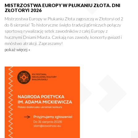
MISTRZOSTWA EUROPY W PŁUKANIU ZŁOTA. DNI
ZŁOTORYI 2026
Mistrzostwa Europy w Płukaniu Złota zagoszczą w Złotoryi od 2
do 8 sierpnia! To historyczne święto tradycji górniczych połączy
sportową rywalizację setek zawodników z całej Europy z
hucznymi Dniami Miasta. Czekają nas zawody, koncerty gwiazd i
mnóstwo atrakcji. Zapraszamy!
pokaż więcej »