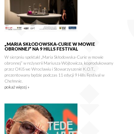
„MARIA SKŁODOWSKA-CURIE W MOWIE
OBRONNEJ” NA 9 HILLS FESTIVAL
W sierpniu spektakl „Maria Skłodowska-Curie w mowie
obronnej” w reżyserii Mariusza Wójtowicza, koprodukowany
przez OKiS we Wrocławiu i Stowarzyszenie K.O.T.,
prezentowany będzie podczas 11 edycji 9 Hills Festival w
Chełmnie.
pokaż więcej »