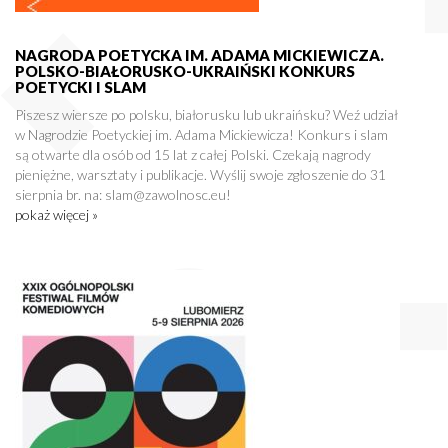
NAGRODA POETYCKA IM. ADAMA MICKIEWICZA.
POLSKO-BIAŁORUSKO-UKRAIŃSKI KONKURS
POETYCKI I SLAM
Piszesz wiersze po polsku, białorusku lub ukraińsku? Weź udział
w Nagrodzie Poetyckiej im. Adama Mickiewicza! Konkurs i slam
są otwarte dla osób od 15 lat z całej Polski. Czekają nagrody
pieniężne, warsztaty i publikacje. Wyślij swoje zgłoszenie do 31
sierpnia br. na: slam@zawolnosc.eu!
pokaż więcej »