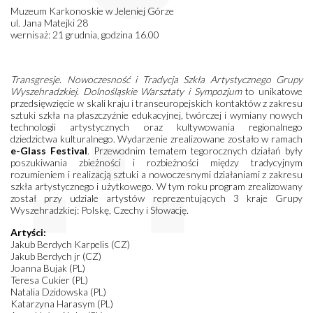
Muzeum Karkonoskie w Jeleniej Górze
ul. Jana Matejki 28
wernisaż: 21 grudnia, godzina 16.00
Transgresje. Nowoczesność i Tradycja Szkła Artystycznego Grupy
Wyszehradzkiej. Dolnośląskie Warsztaty i Sympozjum
to unikatowe
przedsięwzięcie w skali kraju i transeuropejskich kontaktów z zakresu
sztuki szkła na płaszczyźnie edukacyjnej, twórczej i wymiany nowych
technologii artystycznych oraz kultywowania regionalnego
dziedzictwa kulturalnego. Wydarzenie zrealizowane zostało w ramach
e-Glass Festival
. Przewodnim tematem tegorocznych działań były
poszukiwania zbieżności i rozbieżności między tradycyjnym
rozumieniem i realizacją sztuki a nowoczesnymi działaniami z zakresu
szkła artystycznego i użytkowego. W tym roku program zrealizowany
został przy udziale artystów reprezentujących 3 kraje Grupy
Wyszehradzkiej: Polskę, Czechy i Słowację.
Artyści:
Jakub Berdych Karpelis (CZ)
Jakub Berdych jr (CZ)
Joanna Bujak (PL)
Teresa Cukier (PL)
Natalia Dzidowska (PL)
Katarzyna Harasym (PL)