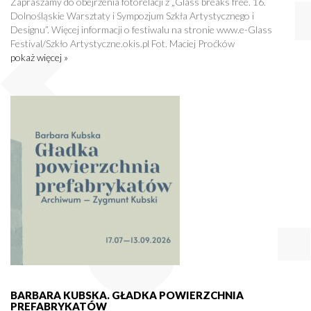
Zapraszamy do obejrzenia fotorelacji z „Glass breaks free. 16.
Dolnośląskie Warsztaty i Sympozjum Szkła Artystycznego i
Designu”. Więcej informacji o festiwalu na stronie www.e-Glass
Festival/Szkło Artystyczne.okis.pl Fot. Maciej Proćków
pokaż więcej »
BARBARA KUBSKA. GŁADKA POWIERZCHNIA
PREFABRYKATÓW