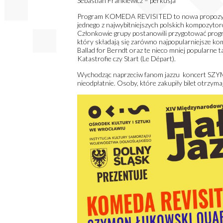
Sebastian Frankiewicz – perkusja
Program KOMEDA REVISITED to nowa propozycja
jednego z najwybitniejszych polskich kompozytoró
Członkowie grupy postanowili przygotować prog
który składają się zarówno najpopularniejsze kom
Ballad for Berndt oraz te nieco mniej popularne t
Katastrofie czy Start (Le Départ).
Wychodząc naprzeciw fanom jazzu koncert S
nieodpłatnie. Osoby, które zakupiły bilet otrzyma