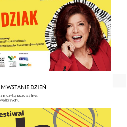
, NIM WSTANIE DZIEŃ
z muzyką jazzową live.
 Wałbrzychu.