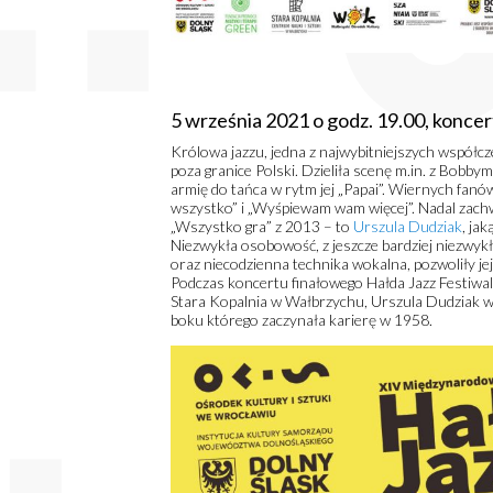
5 września 2021 o godz. 19.00, kon
Królowa jazzu, jedna z najwybitniejszych współc
poza granice Polski. Dzieliła scenę m.in. z Bobby
armię do tańca w rytm jej „Papai”. Wiernych fan
wszystko” i „Wyśpiewam wam więcej”. Nadal zachwy
„Wszystko gra” z 2013 – to
Urszula Dudziak
, ja
Niezwykła osobowość, z jeszcze bardziej niezwykłą
oraz niecodzienna technika wokalna, pozwoliły jej 
Podczas koncertu finałowego Hałda Jazz Festiwa
Stara Kopalnia w Wałbrzychu, Urszula Dudziak 
boku którego zaczynała karierę w 1958.