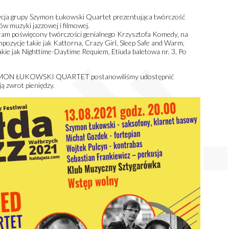
 grupy Szymon Łukowski Quartet prezentująca twórczość
w muzyki jazzowej i filmowej.
ram poświęcony twórczości genialnego Krzysztofa Komedy, na
pozycje takie jak Kattorna, Crazy Girl, Sleep Safe and Warm,
akie jak Nighttime-Daytime Requiem, Etiuda baletowa nr. 3, Po
ZYMON ŁUKOWSKI QUARTET postanowiliśmy udostępnić
ją zwrot pieniędzy.