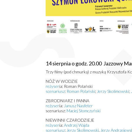
14 sierpnia o godz. 20.00 Jazzowy Ma
Trzy filmy (pod chmurką) z muzyką Krzysztofa K
NÓŻ W WODZIE
reżyser
ia: Roman Polański
scenariusz
:
Roman Polański
;
Jerzy Skolimowski
;
ZBRODNIARZ I PANNA
reżyser
ia:
Janusz Nasfeter
scenariusz:
Maciej Słomczyński
NIEWINNI CZARODZIEJE
reżyser
ia:
Andrzej Wajda
scenariusz
:
Jerzy Skolimowski
,
Jerzy Andrzejews