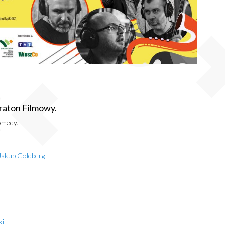
raton Filmowy.
omedy.
Jakub Goldberg
ki