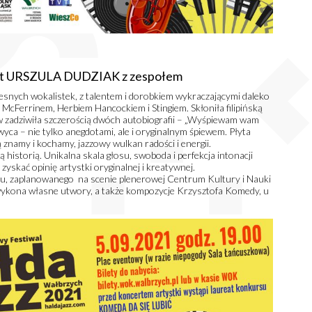
cert URSZULA DUDZIAK z zespołem
zesnych wokalistek, z talentem i dorobkiem wykraczającymi daleko
m McFerrinem, Herbiem Hancockiem i Stingiem. Skłoniła filipińską
ów zadziwiła szczerością dwóch autobiografii – „Wyśpiewam wam
ca – nie tylko anegdotami, ale i oryginalnym śpiewem. Płyta
ką znamy i kochamy, jazzowy wulkan radości i energii.
 historią. Unikalna skala głosu, swoboda i perfekcja intonacji
zyskać opinię artystki oryginalnej i kreatywnej.
lu, zaplanowanego na scenie plenerowej Centrum Kultury i Nauki
wykona własne utwory, a także kompozycje Krzysztofa Komedy, u