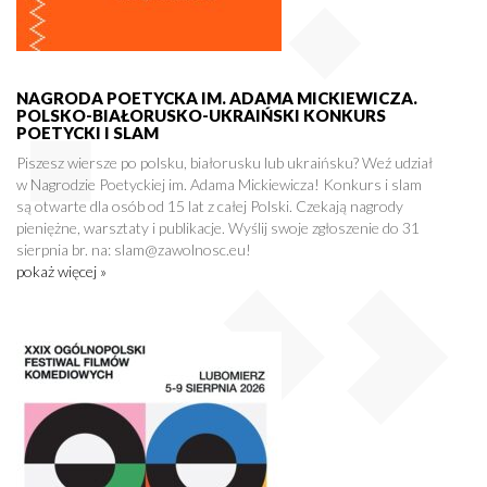
NAGRODA POETYCKA IM. ADAMA MICKIEWICZA.
POLSKO-BIAŁORUSKO-UKRAIŃSKI KONKURS
POETYCKI I SLAM
Piszesz wiersze po polsku, białorusku lub ukraińsku? Weź udział
w Nagrodzie Poetyckiej im. Adama Mickiewicza! Konkurs i slam
są otwarte dla osób od 15 lat z całej Polski. Czekają nagrody
pieniężne, warsztaty i publikacje. Wyślij swoje zgłoszenie do 31
sierpnia br. na: slam@zawolnosc.eu!
pokaż więcej »