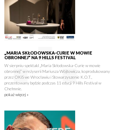
„MARIA SKŁODOWSKA-CURIE W MOWIE
OBRONNEJ” NA 9 HILLS FESTIVAL
W sierpniu spektakl „Maria Skłodowska-Curie w mowie
obronnej” w reżyserii Mariusza Wójtowicza, koprodukowany
przez OKiS we Wrocławiu i Stowarzyszenie K.O.T.,
prezentowany będzie podczas 11 edycji 9 Hills Festival w
Chełmnie.
pokaż więcej »