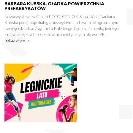
BARBARA KUBSKA. GŁADKA POWIERZCHNIA
PREFABRYKATÓW
Nowa wystawa w Galerii FOTO-GEN OKIS, na której Barbara
Kubska podejmuje dialog z niezwykłym archiwum fotograficznym
swojego dziadka, Zygmunta Kubskiego, będącym kroniką jednego
z najważniejszych projektów urbanistycznych okresu PRL.
pokaż więcej »