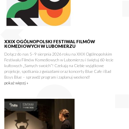
XXIX OGÓLNOPOLSKI FESTIWAL FILMÓW
KOMEDIOWYCH W LUBOMIERZU
Dołącz do nas 5–9 sierpnia 2026 roku na XXIX Ogólnopolskim
Festiwalu Filmów Komediowych w Lubomierzu i świętuj 60-lecie
kultowych „Samych swoich”! Czekają na Ciebie wyjątkowe
projekcje, spotkania z gwiazdami oraz koncerty Blue Cafe i Bad
Boys Blue – sprawdź program i zaplanuj weekend!
pokaż więcej »