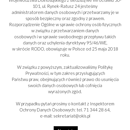
Województwa Dolnośląskiego z siedzibą we Wrocławiu 50-
101, ul. Rynek-Ratusz 24 jesteśmy
administratorem danych osobowych i przetwarzamy je w
sposób bezpieczny oraz zgodny z prawem.
Rozporządzenie Ogólne w sprawie ochrony osób fizycznych
w związku z przetwarzaniem danych
osobowych i w sprawie swobodnego przepływu takich
danych oraz uchylenia dyrektywy 95/46/WE,
w skrócie RODO, obowiązuje w Polsce od 25 maja 2018
roku.
W związku z powyższym, zaktualizowaliśmy Politykę
Prywatności, w tym zakres przysługujących
Państwu praw, obejmujących również prawo do usunięcia
swoich danych osobowych lub cofnięcia
PARTNER:
wyrażonych zgód.
W przypadku pytań prosimy o kontakt z Inspektorem
Ochrony Danych Osobowych: tel. 71 344 28 64,
e-mail: sekretariat@okis.pl
Copyright © 2017-2025