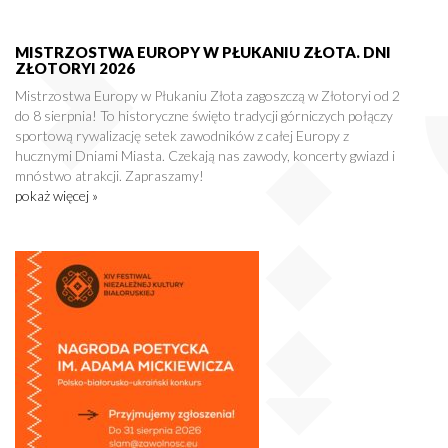
MISTRZOSTWA EUROPY W PŁUKANIU ZŁOTA. DNI
ZŁOTORYI 2026
Mistrzostwa Europy w Płukaniu Złota zagoszczą w Złotoryi od 2
do 8 sierpnia! To historyczne święto tradycji górniczych połączy
sportową rywalizację setek zawodników z całej Europy z
hucznymi Dniami Miasta. Czekają nas zawody, koncerty gwiazd i
mnóstwo atrakcji. Zapraszamy!
pokaż więcej »