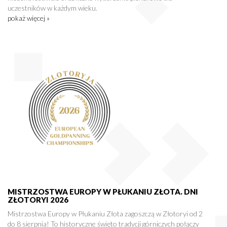
uczestników w każdym wieku.
pokaż więcej »
MISTRZOSTWA EUROPY W PŁUKANIU ZŁOTA. DNI
ZŁOTORYI 2026
Mistrzostwa Europy w Płukaniu Złota zagoszczą w Złotoryi od 2
do 8 sierpnia! To historyczne święto tradycji górniczych połączy