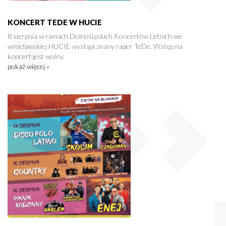
KONCERT TEDE W HUCIE
8 sierpnia w ramach Dolnośląskich Koncertów Letnich we
wrocławskiej HUCIE wystąpi znany raper TeDe. Wstęp na
koncert jest wolny.
pokaż więcej »