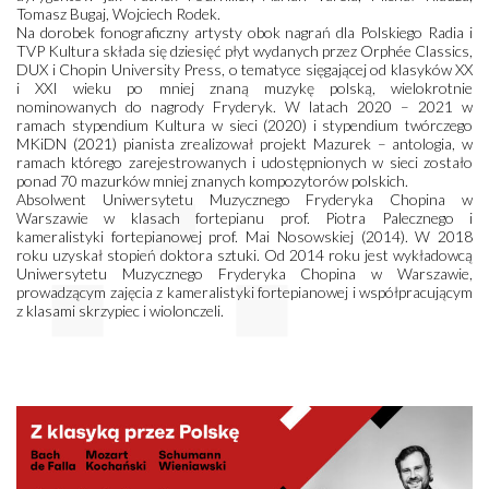
Tomasz Bugaj, Wojciech Rodek.
Na dorobek fonograficzny artysty obok nagrań dla Polskiego Radia i
TVP Kultura składa się dziesięć płyt wydanych przez Orphée Classics,
DUX i Chopin University Press, o tematyce sięgającej od klasyków XX
i XXI wieku po mniej znaną muzykę polską, wielokrotnie
nominowanych do nagrody Fryderyk. W latach 2020 – 2021 w
ramach stypendium Kultura w sieci (2020) i stypendium twórczego
MKiDN (2021) pianista zrealizował projekt Mazurek – antologia, w
ramach którego zarejestrowanych i udostępnionych w sieci zostało
ponad 70 mazurków mniej znanych kompozytorów polskich.
Absolwent Uniwersytetu Muzycznego Fryderyka Chopina w
Warszawie w klasach fortepianu prof. Piotra Palecznego i
kameralistyki fortepianowej prof. Mai Nosowskiej (2014). W 2018
roku uzyskał stopień doktora sztuki. Od 2014 roku jest wykładowcą
Uniwersytetu Muzycznego Fryderyka Chopina w Warszawie,
prowadzącym zajęcia z kameralistyki fortepianowej i współpracującym
z klasami skrzypiec i wiolonczeli.