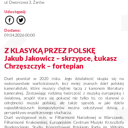
ul. Dworcowa 3, Żarów
Udostępnij:
Dodano:
09.04.2026 00:00
Z KLASYKĄ PRZEZ POLSKĘ
Jakub Jakowicz – skrzypce, Łukasz
Chrzęszczyk – fortepian
Duet powstał w 2020 roku. Jego działalność skupia się na
wykonawstwie wartościowych, lecz mniej znanych dzieł polskiej
kameralistyki, które muzycy chętnie łączą z kanonem literatury
kameralnej. Zestawiając rodzimą twórczość z muzyką europejską i
światową, zespół stara się pokazać nie tylko to, co stanowi o
odrębności muzyki polskiej, ale także sposób, w jaki dzieła
najwybitniejszych kompozytorów można odczytywać dzisiaj, z
perspektywy współczesnego słuchacza.
Duet występował m.in. w Filharmonii Narodowej w Warszawie,
Filharmonii Krakowskiej, Europejskim Centrum Muzyki Krzysztofa
Pendereckiego, Studiu Koncertowym Polskiego Radia im. Witolda