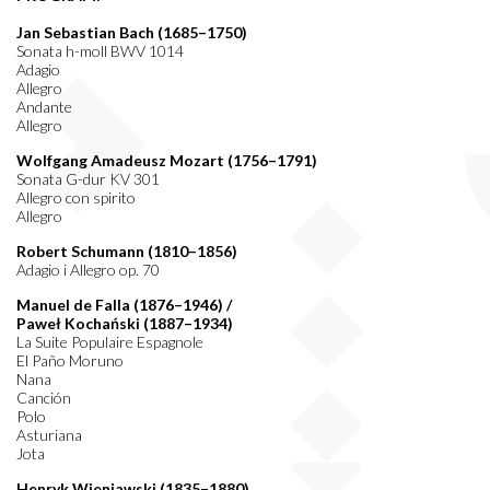
Jan Sebastian Bach (1685–1750)
Sonata h-moll BWV 1014
Adagio
Allegro
Andante
Allegro
Wolfgang Amadeusz Mozart (1756–1791)
Sonata G-dur KV 301
Allegro con spirito
Allegro
Robert Schumann (1810–1856)
Adagio i Allegro op. 70
Manuel de Falla (1876–1946) /
Paweł Kochański (1887–1934)
La Suite Populaire Espagnole
El Paño Moruno
Nana
Canción
Polo
Asturiana
Jota
Henryk Wieniawski (1835–1880)