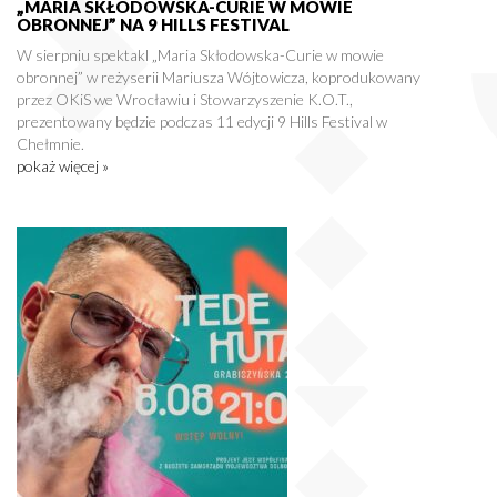
„MARIA SKŁODOWSKA-CURIE W MOWIE
OBRONNEJ” NA 9 HILLS FESTIVAL
W sierpniu spektakl „Maria Skłodowska-Curie w mowie
obronnej” w reżyserii Mariusza Wójtowicza, koprodukowany
przez OKiS we Wrocławiu i Stowarzyszenie K.O.T.,
prezentowany będzie podczas 11 edycji 9 Hills Festival w
Chełmnie.
pokaż więcej »