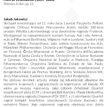
Polonez A-dur op. 21
Jakub Jakowicz
Skrzypek koncertujący od 11. roku życia. Laureat Paszportu Polityki,
nagrody Orfeusz festiwalu Warszawska Jesień, medalu 100-lecia
urodzin Witolda Lutosławskiego oraz dwukrotnie nagrody Fryderyk.
Występował na najważniejszych scenach Europy, Azji i obu Ameryk,
m.in. w Filharmonii Berlińskiej, Wigmore Hall w Londynie, Suntory Hall
w Tokio, Wiener Konzerthaus. Jako soliście towarzyszyły mu m.in.
Münchner Philharmoniker, Orchestra del Maggio Musicale Fiorentino
we Florencji, Česká filharmonie w Pradze, Orchestra dell’Accademia
Nazionale di Santa Cecilia w Rzymie, Orchestre de la Suisse Romande
w Genewie, Orquesta Nacional de España w Madrycie, Kungliga
Filharmonikerna, Orquestra Sinfônica do Estado de São Paulo,
Concerto Köln i wszystkie polskie filharmonie; współpracował z
dyrygentami takimi jak Pinchas Steinberg, Jerzy Semkow, Antoni Wit,
Jerzy Maksymiuk, Kazimierz Kord czy Krzysztof Penderecki.
Na płytowy dorobek artysty składa się kilkadziesiąt albumów dla
wytwórni krajowych i zagranicznych, w repertuarze od klasyki XX
wieku po muzykę najnowszą. Jako członek Zehetmair Quartet
współtworzył płytę ECM z utworami Béli Bartóka i Paula Hindemitha,
uhonorowaną nagrodą Diapason d’Or 2007, a z Lutosławski Quartet
nagrał komplet kwartetów smyczkowych Grażyny Bacewicz dla
wytwórni Naxos. Jego najnowsze nagrania obejmują m.in. dzieła