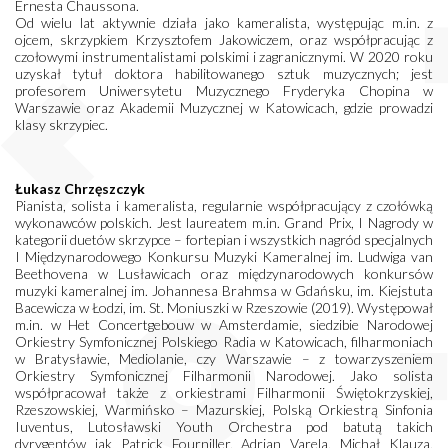
Ernesta Chaussona.
Od wielu lat aktywnie działa jako kameralista, występując m.in. z
ojcem, skrzypkiem Krzysztofem Jakowiczem, oraz współpracując z
czołowymi instrumentalistami polskimi i zagranicznymi. W 2020 roku
uzyskał tytuł doktora habilitowanego sztuk muzycznych; jest
profesorem Uniwersytetu Muzycznego Fryderyka Chopina w
Warszawie oraz Akademii Muzycznej w Katowicach, gdzie prowadzi
klasy skrzypiec.
Łukasz Chrzęszczyk
Pianista, solista i kameralista, regularnie współpracujący z czołówką
wykonawców polskich. Jest laureatem m.in. Grand Prix, I Nagrody w
kategorii duetów skrzypce – fortepian i wszystkich nagród specjalnych
I Międzynarodowego Konkursu Muzyki Kameralnej im. Ludwiga van
Beethovena w Lusławicach oraz międzynarodowych konkursów
muzyki kameralnej im. Johannesa Brahmsa w Gdańsku, im. Kiejstuta
Bacewicza w Łodzi, im. St. Moniuszki w Rzeszowie (2019). Występował
m.in. w Het Concertgebouw w Amsterdamie, siedzibie Narodowej
Orkiestry Symfonicznej Polskiego Radia w Katowicach, filharmoniach
w Bratysławie, Mediolanie, czy Warszawie – z towarzyszeniem
Orkiestry Symfonicznej Filharmonii Narodowej. Jako solista
współpracował także z orkiestrami Filharmonii Świętokrzyskiej,
Rzeszowskiej, Warmińsko – Mazurskiej, Polską Orkiestrą Sinfonia
Iuventus, Lutosławski Youth Orchestra pod batutą takich
dyrygentów jak Patrick Fourniller, Adrian Varela, Michał Klauza,