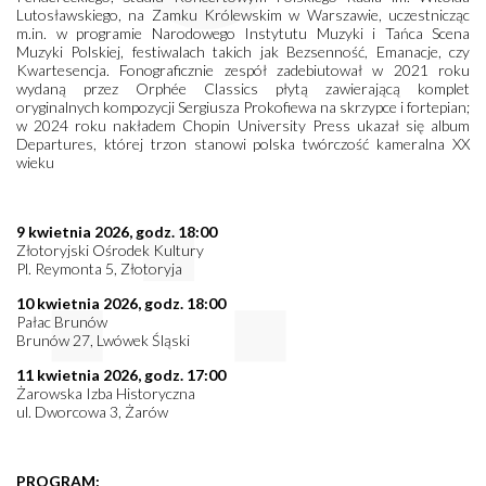
Lutosławskiego, na Zamku Królewskim w Warszawie, uczestnicząc
m.in. w programie Narodowego Instytutu Muzyki i Tańca Scena
Muzyki Polskiej, festiwalach takich jak Bezsenność, Emanacje, czy
Kwartesencja. Fonograficznie zespół zadebiutował w 2021 roku
wydaną przez Orphée Classics płytą zawierającą komplet
oryginalnych kompozycji Sergiusza Prokofiewa na skrzypce i fortepian;
w 2024 roku nakładem Chopin University Press ukazał się album
Departures, której trzon stanowi polska twórczość kameralna XX
wieku
9 kwietnia 2026, godz. 18:00
Złotoryjski Ośrodek Kultury
Pl. Reymonta 5, Złotoryja
10 kwietnia 2026, godz. 18:00
Pałac Brunów
Brunów 27, Lwówek Śląski
11 kwietnia 2026, godz. 17:00
Żarowska Izba Historyczna
ul. Dworcowa 3, Żarów
PROGRAM: