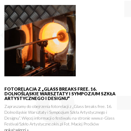
FOTORELACJA Z „GLASS BREAKS FREE. 16.
DOLNOŚLĄSKIE WARSZTATY I SYMPOZJUM SZKŁA
ARTYSTYCZNEGO I DESIGNU”
Zapraszamy do obejrzenia fotorelacji z „Glass breaks free. 16.
Dolnośląskie Warsztaty i Sympozjum Szkła Artystycznego i
Designu”. Więcej informacji o festiwalu na stronie www.e-Glass
Festival/Szkło Artystyczne.okis.pl Fot. Maciej Proćków
pokaż więcej »