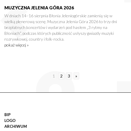
MUZYCZNA JELENIA GÓRA 2026
W dniach 14–16 sierpnia Błonia Jeleniogórskie zamienią się w
wielką plenerową scenę. Muzyczna Jelenia Góra 2026 to trzy dni
bezpłatnych koncertów i wydarzeń pod hasłem „3 rytmy na
Błoniach”, podczas których publiczność usłyszy gwiazdy muzyki
rozrywkowej, country i folk-rocka.
pokaż więcej »
1
2
3
»
BIP
LOGO
ARCHIWUM