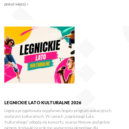
pokaż więcej »
LEGNICKIE LATO KULTURALNE 2026
Legnica przygotowała wyjątkowo bogaty program wakacyjnych
wydarzeń kulturalnych. W ramach „Legnickiego Lata
Kulturalnego” odbędą się koncerty, seanse filmowe pod gołym
niebem, festiwale oraz liczne wydarzenia plenerowe dla