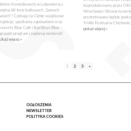
ilmów Komediowych w Lubomierzu i
koprodukowany przez OKi
więtuj 60-lecie kultowych „Samych
Wrocławiu i Stowarzyszenie
woich”! Czekają na Ciebie wyjątkowe
prezentowany będzie podcza
rojekcje, spotkania z gwiazdami oraz
9 Hills Festival w Chełmnie.
oncerty Blue Cafe i Bad Boys Blue –
pokaż więcej »
prawdź program i zaplanuj weekend!
okaż więcej »
1
2
3
»
OGŁOSZENIA
NEWSLETTER
POLITYKA COOKIES