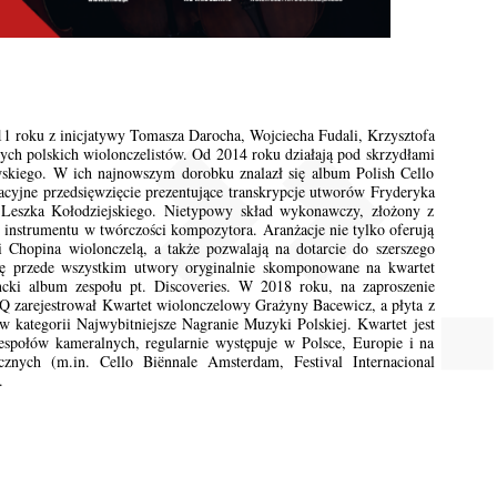
ku z inicjatywy Tomasza Darocha, Wojciecha Fudali, Krzysztofa
ch polskich wiolonczelistów. Od 2014 roku działają pod skrzydłami
kiego. W ich najnowszym dorobku znalazł się album Polish Cello
acyjne przedsięwzięcie prezentujące transkrypcje utworów Fryderyka
 Leszka Kołodziejskiego. Nietypowy skład wykonawczy, złożony z
o instrumentu w twórczości kompozytora. Aranżacje nie tylko oferują
i Chopina wiolonczelą, a także pozwalają na dotarcie do szerszego
ię przede wszystkim utwory oryginalnie skomponowane na kwartet
cki album zespołu pt. Discoveries. W 2018 roku, na zaproszenie
zarejestrował Kwartet wiolonczelowy Grażyny Bacewicz, a płyta z
 kategorii Najwybitniejsze Nagranie Muzyki Polskiej. Kwartet jest
zespołów kameralnych, regularnie występuje w Polsce, Europie i na
cznych (m.in. Cello Biënnale Amsterdam, Festival Internacional
.