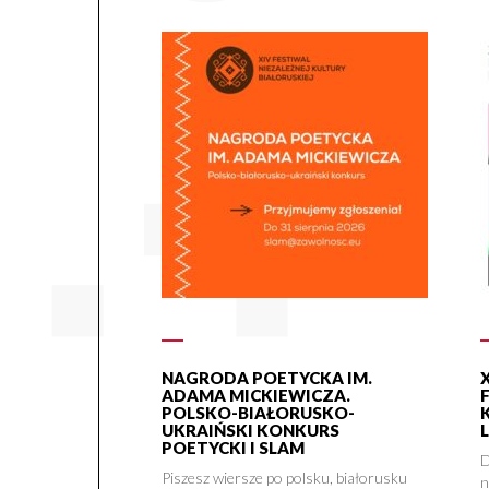
NAGRODA POETYCKA IM.
ADAMA MICKIEWICZA.
POLSKO-BIAŁORUSKO-
UKRAIŃSKI KONKURS
POETYCKI I SLAM
D
Piszesz wiersze po polsku, białorusku
n