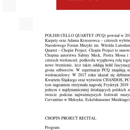
POLISH CELLO QUARTET (PCQ) powstał w 2011 ro
Karpety oraz Adama Krzeszowca – czterech wybitny
Narodowego Forum Muzyki im. Witolda Lutosławs
Quartet – Chopin Project. Chopin Project to innow
Chopina autorstwa Sabiny Meck, Piotra Mossa i
czterech wiolonczel, podkreśla wyjątkową rolę teg
nowe brzmienie, lecz także oddają hołd fascynacj
grona odbiorców. W repertuarze PCQ znajdują s
wiolonczelowy. W 2017 roku ukazał się debiutan
Kwartetu Śląskiego oraz wytwórni CHANDOS, PCQ 
tym nagraniem otrzymała nagrodę Fryderyk 2019 w
jednym z najdynamiczniej działających polskich 
świecie podczas najważniejszych festiwali muzy
Cervantino w Meksyku, Eckelshausener Musiktage)
CHOPIN PROJECT RECITAL
Program: