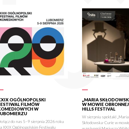
XXIX OGÓLNOPOLSKI
„MARIA SKŁODOWSK
FESTIWAL FILMÓW
W MOWIE OBRONNEJ”
KOMEDIOWYCH W
HILLS FESTIVAL
LUBOMIERZU
W sierpniu spektakl „Maria
ołącz do nas 5–9 sierpnia 2026 roku
Skłodowska-Curie w mowie
a XXIX Ogólnopolskim Festiwalu
w reżyserii Mariusza Wójto