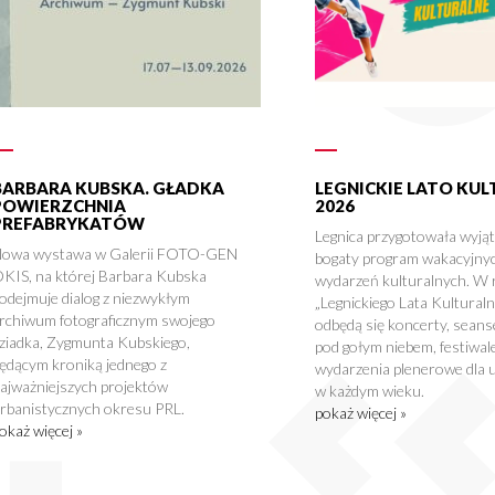
BARBARA KUBSKA. GŁADKA
LEGNICKIE LATO KU
POWIERZCHNIA
2026
PREFABRYKATÓW
Legnica przygotowała wyją
owa wystawa w Galerii FOTO-GEN
bogaty program wakacyjny
KIS, na której Barbara Kubska
wydarzeń kulturalnych. W
odejmuje dialog z niezwykłym
„Legnickiego Lata Kultural
rchiwum fotograficznym swojego
odbędą się koncerty, seans
ziadka, Zygmunta Kubskiego,
pod gołym niebem, festiwale
ędącym kroniką jednego z
wydarzenia plenerowe dla 
ajważniejszych projektów
w każdym wieku.
rbanistycznych okresu PRL.
pokaż więcej »
okaż więcej »