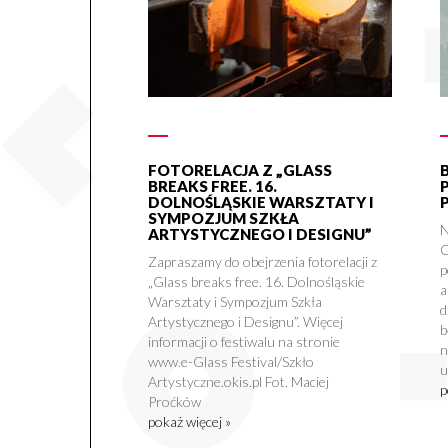
FOTORELACJA Z „GLASS
BREAKS FREE. 16.
DOLNOŚLĄSKIE WARSZTATY I
SYMPOZJUM SZKŁA
N
ARTYSTYCZNEGO I DESIGNU”
O
Zapraszamy do obejrzenia fotorelacji z
p
„Glass breaks free. 16. Dolnośląskie
a
Warsztaty i Sympozjum Szkła
d
Artystycznego i Designu”. Więcej
b
informacji o festiwalu na stronie
n
www.e-Glass Festival/Szkło
u
Artystyczne.okis.pl Fot. Maciej
p
Proćków
pokaż więcej »