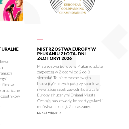
LTURALNE
MISTRZOSTWA EUROPY W
PŁUKANIU ZŁOTA. DNI
ZŁOTORYI 2026
tkowo
Mistrzostwa Europy w Płukaniu Złota
ch
zagoszczą w Złotoryi od 2 do 8
 ramach
sierpnia! To historyczne święto
nego”
tradycji górniczych połączy sportową
e filmowe
rywalizację setek zawodników z całej
 oraz liczne
Europy z hucznymi Dniami Miasta.
uczestników
Czekają nas zawody, koncerty gwiazd i
mnóstwo atrakcji. Zapraszamy!
pokaż więcej »