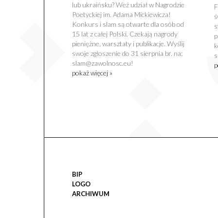
lub ukraińsku? Weź udział w Nagrodzie
F
Poetyckiej im. Adama Mickiewicza!
ś
Konkurs i slam są otwarte dla osób od
s
15 lat z całej Polski. Czekają nagrody
p
pieniężne, warsztaty i publikacje. Wyślij
k
swoje zgłoszenie do 31 sierpnia br. na:
s
slam@zawolnosc.eu!
p
pokaż więcej »
BIP
LOGO
ARCHIWUM