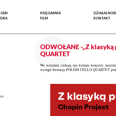
-GEN
KSIĘGARNIA
DZIAŁALNOŚ
ODRA
FILM
KONTAKT
ODWOŁANE -„Z klasyką p
QUARTET
We wrześniu czekają nas kolejne koncerty muzyk
wystąpi formacja POLISH CELLO QUARTET podcz
kie