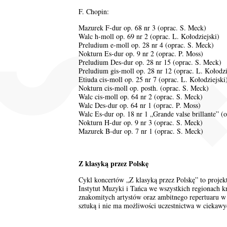
F. Chopin:
Mazurek F-dur op. 68 nr 3 (oprac. S. Meck)
Walc h-moll op. 69 nr 2 (oprac. L. Kołodziejski)
Preludium e-moll op. 28 nr 4 (oprac. S. Meck)
Nokturn Es-dur op. 9 nr 2 (oprac. P. Moss)
Preludium Des-dur op. 28 nr 15 (oprac. S. Meck)
Preludium gis-moll op. 28 nr 12 (oprac. L. Kołodzi
Etiuda cis-moll op. 25 nr 7 (oprac. L. Kołodziejski
Nokturn cis-moll op. posth. (oprac. S. Meck)
Walc cis-moll op. 64 nr 2 (oprac. S. Meck)
Walc Des-dur op. 64 nr 1 (oprac. P. Moss)
Walc Es-dur op. 18 nr 1 „Grande valse brillante” (
Nokturn H-dur op. 9 nr 3 (oprac. S. Meck)
Mazurek B-dur op. 7 nr 1 (oprac. S. Meck)
Z klasyką przez Polskę
Cykl koncertów „Z klasyką przez Polskę” to proje
Instytut Muzyki i Tańca we wszystkich regionach k
znakomitych artystów oraz ambitnego repertuaru w 
sztuką i nie ma możliwości uczestnictwa w ciekawy