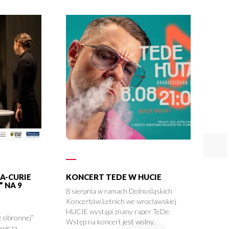
A-CURIE
KONCERT TEDE W HUCIE
 NA 9
8 sierpnia w ramach Dolnośląskich
Koncertów Letnich we wrocławskiej
HUCIE wystąpi znany raper TeDe.
 obronnej”
Wstęp na koncert jest wolny.
wicza,