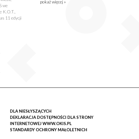
pokaż więcej »
S we
 K.O.T.,
s 11 edycji
DLA NIESŁYSZĄCYCH
DEKLARACJA DOSTĘPNOŚCI DLA STRONY
INTERNETOWEJ WWW.OKIS.PL
STANDARDY OCHRONY MAŁOLETNICH