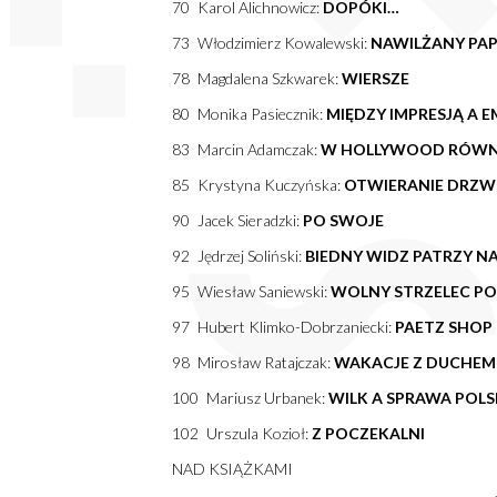
70 Karol Alichnowicz:
DOPÓKI…
73 Włodzimierz Kowalewski:
NAWILŻANY PA
78 Magdalena Szkwarek:
WIERSZE
80 Monika Pasiecznik:
MIĘDZY IMPRESJĄ A E
83 Marcin Adamczak:
W HOLLYWOOD RÓW
85 Krystyna Kuczyńska:
OTWIERANIE DRZW
90 Jacek Sieradzki:
PO SWOJE
92 Jędrzej Soliński:
BIEDNY WIDZ PATRZY N
95 Wiesław Saniewski:
WOLNY STRZELEC PO
97 Hubert Klimko-Dobrzaniecki:
PAETZ SHOP
98 Mirosław Ratajczak:
WAKACJE Z DUCHEM
100 Mariusz Urbanek:
WILK A SPRAWA POL
102 Urszula Kozioł:
Z POCZEKALNI
NAD KSIĄŻKAMI