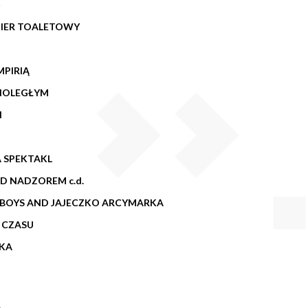
PIER TOALETOWY
MPIRIĄ
NOLEGŁYM
I
A SPEKTAKL
D NADZOREM c.d.
 BOYS AND JAJECZKO ARCYMARKA
 CZASU
SKA