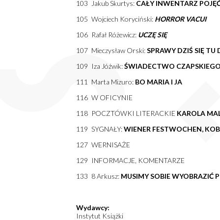
103 Jakub Skurtys:
CAŁY INWENTARZ POJĘ
105 Wojciech Koryciński:
HORROR VACUI
106 Rafał Różewicz:
UCZĘ SIĘ
107 Mieczysław Orski:
SPRAWY DZIŚ SIĘ TU 
109 Iza Jóźwik:
ŚWIADECTWO CZAPSKIEG
111 Marta Mizuro:
BO MARIA I JA
116 W OFICYNIE
118 POCZTÓWKI LITERACKIE
KAROLA MA
119 SYGNAŁY:
WIENER FESTWOCHEN, KOBI
127 WERNISAŻE
129 INFORMACJE, KOMENTARZE
133 8 Arkusz:
MUSIMY SOBIE WYOBRAZIĆ 
Wydawcy:
Instytut Książki