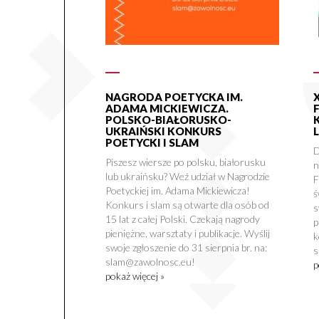
NAGRODA POETYCKA IM.
ADAMA MICKIEWICZA.
POLSKO-BIAŁORUSKO-
UKRAIŃSKI KONKURS
POETYCKI I SLAM
D
Piszesz wiersze po polsku, białorusku
n
lub ukraińsku? Weź udział w Nagrodzie
F
Poetyckiej im. Adama Mickiewicza!
ś
Konkurs i slam są otwarte dla osób od
s
15 lat z całej Polski. Czekają nagrody
p
pieniężne, warsztaty i publikacje. Wyślij
k
swoje zgłoszenie do 31 sierpnia br. na:
s
slam@zawolnosc.eu!
p
pokaż więcej »