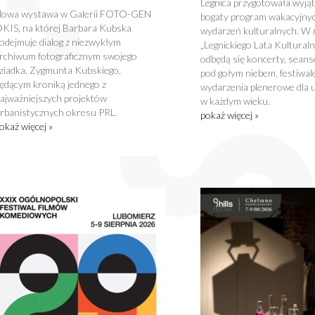
Legnica przygotowała wyją
owa wystawa w Galerii FOTO-GEN
bogaty program wakacyjny
KIS, na której Barbara Kubska
wydarzeń kulturalnych. W
odejmuje dialog z niezwykłym
„Legnickiego Lata Kultural
rchiwum fotograficznym swojego
odbędą się koncerty, seans
ziadka, Zygmunta Kubskiego,
pod gołym niebem, festiwale
ędącym kroniką jednego z
wydarzenia plenerowe dla 
ajważniejszych projektów
w każdym wieku.
rbanistycznych okresu PRL.
pokaż więcej »
okaż więcej »