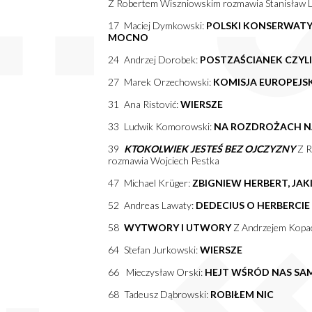
Z Robertem Wiszniowskim rozmawia Stanisław L
17 Maciej Dymkowski:
POLSKI KONSERWATY
MOCNO
24 Andrzej Dorobek:
POSTZAŚCIANEK CZYLI
27 Marek Orzechowski:
KOMISJA EUROPEJS
31 Ana Ristović:
WIERSZE
33 Ludwik Komorowski:
NA ROZDROŻACH N
39
KTOKOLWIEK JESTEŚ BEZ OJCZYZNY
Z R
rozmawia Wojciech Pestka
47 Michael Krüger:
ZBIGNIEW HERBERT, JA
52 Andreas Lawaty:
DEDECIUS O HERBERCIE
58
WYTWORY I UTWORY
Z Andrzejem Kopa
64 Stefan Jurkowski:
WIERSZE
66 Mieczysław Orski:
HEJT WŚRÓD NAS SAM
68 Tadeusz Dąbrowski:
ROBIŁEM NIC