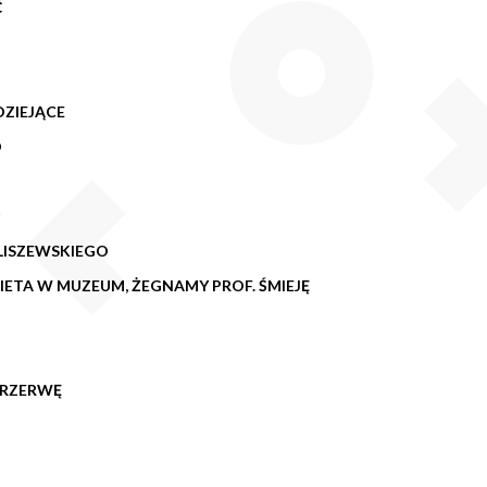
Ć
DZIEJĄCE
O
LISZEWSKIEGO
ETA W MUZEUM, ŻEGNAMY PROF. ŚMIEJĘ
PRZERWĘ