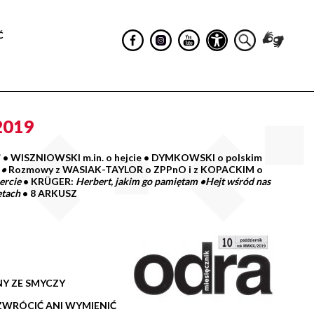
Ć
2019
”
•
WISZNIOWSKI m.in. o hejcie •
DYMKOWSKI o polskim
 •
Rozmowy z WASIAK-TAYLOR o ZPPnO i z KOPACKIM o
ercie
•
KRÜGER:
Herbert, jakim go pamiętam •
Hejt wśród nas
etach
•
8 ARKUSZ
Y ZE SMYCZY
WRÓCIĆ ANI WYMIENIĆ