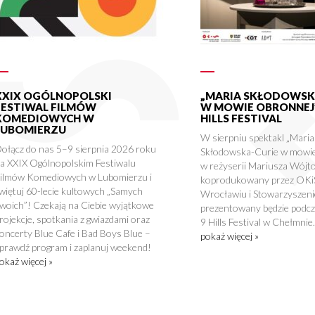
XXIX OGÓLNOPOLSKI
„MARIA SKŁODOWSK
FESTIWAL FILMÓW
W MOWIE OBRONNEJ”
KOMEDIOWYCH W
HILLS FESTIVAL
LUBOMIERZU
W sierpniu spektakl „Maria
ołącz do nas 5–9 sierpnia 2026 roku
Skłodowska-Curie w mowie
a XXIX Ogólnopolskim Festiwalu
w reżyserii Mariusza Wójto
ilmów Komediowych w Lubomierzu i
koprodukowany przez OKi
więtuj 60-lecie kultowych „Samych
Wrocławiu i Stowarzyszenie
woich”! Czekają na Ciebie wyjątkowe
prezentowany będzie podcza
rojekcje, spotkania z gwiazdami oraz
9 Hills Festival w Chełmnie.
oncerty Blue Cafe i Bad Boys Blue –
pokaż więcej »
prawdź program i zaplanuj weekend!
okaż więcej »