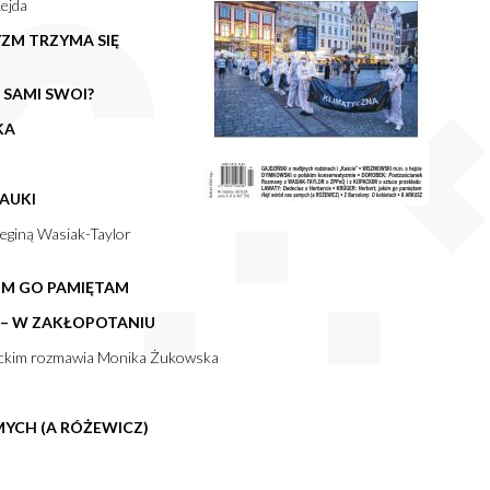
ejda
ZM TRZYMA SIĘ
 SAMI SWOI?
KA
AUKI
eginą Wasiak-Taylor
KIM GO PAMIĘTAM
 – W ZAKŁOPOTANIU
ckim rozmawia Monika Żukowska
YCH (A RÓŻEWICZ)