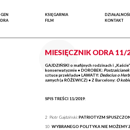
-GEN
KSIĘGARNIA
DZIAŁALNOŚ
ODRA
FILM
KONTAKT
MIESIĘCZNIK ODRA 11/
GAJDZIŃSKI o mafijnych rodzinach i „Kaście
konserwatyzmie
•
DOROBEK:
Postzaścianek
sztuce przekładu•
LAWATY:
Dedecius o Herb
samych
(a RÓŻEWICZ)
•
Z Barcelony:
O kobi
SPIS TREŚCI 11/2019
:
2 Piotr Gajdziński:
PATRIOTYZM SPUSZCZON
10
WYBRANEGO POLITYKA NIE MOŻEMY Z