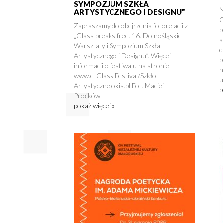
SYMPOZJUM SZKŁA
N
ARTYSTYCZNEGO I DESIGNU”
O
Zapraszamy do obejrzenia fotorelacji z
p
„Glass breaks free. 16. Dolnośląskie
a
Warsztaty i Sympozjum Szkła
d
Artystycznego i Designu”. Więcej
b
informacji o festiwalu na stronie
n
www.e-Glass Festival/Szkło
u
Artystyczne.okis.pl Fot. Maciej
p
Proćków
pokaż więcej »