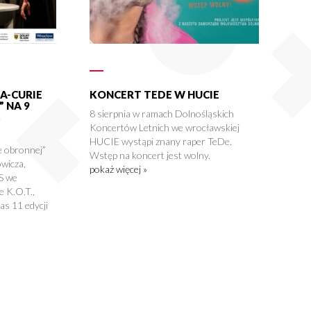
A-CURIE
KONCERT TEDE W HUCIE
 NA 9
8 sierpnia w ramach Dolnośląskich
Koncertów Letnich we wrocławskiej
HUCIE wystąpi znany raper TeDe.
 obronnej”
Wstęp na koncert jest wolny.
wicza,
pokaż więcej »
S we
 K.O.T.,
s 11 edycji