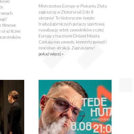
tkowo
Mistrzostwa Europy w Płukaniu Złota
ch
zagoszczą w Złotoryi od 2 do 8
 ramach
sierpnia! To historyczne święto
nego”
tradycji górniczych połączy sportową
e filmowe
rywalizację setek zawodników z całej
 oraz liczne
Europy z hucznymi Dniami Miasta.
uczestników
Czekają nas zawody, koncerty gwiazd i
mnóstwo atrakcji. Zapraszamy!
pokaż więcej »