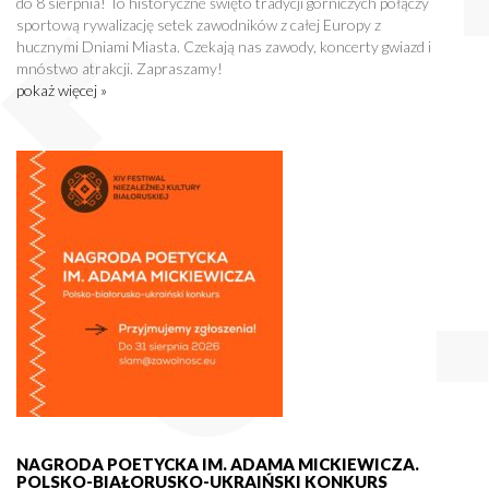
do 8 sierpnia! To historyczne święto tradycji górniczych połączy
sportową rywalizację setek zawodników z całej Europy z
hucznymi Dniami Miasta. Czekają nas zawody, koncerty gwiazd i
mnóstwo atrakcji. Zapraszamy!
pokaż więcej »
NAGRODA POETYCKA IM. ADAMA MICKIEWICZA.
POLSKO-BIAŁORUSKO-UKRAIŃSKI KONKURS