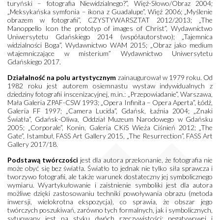
turyński – fotografia Niewidzialnego?”, Więź-Słowo/Obraz 2004;
„Meksykańska symfonia – ikona z Guadalupe”, Więź 2006; „Myślenie
obrazem w fotografii”, CZYSTYWARSZTAT 2012/2013; „The
Manoppello Icon the prototyp of images of Christ”, Wydawnictwo
Uniwersytetu Gdańskiego 2014 (współautorstwo); „Tajemnica
widzialności Boga”, Wydawnictwo WAM 2015; „Obraz jako medium
wtajemniczające w misterium” Wydawnictwo Uniwersytetu
Gdańskiego 2017.
Działalność na polu artystycznym
zainaugurował w 1979 roku. Od
1982 roku jest autorem osiemnastu wystaw indywidualnych z
dziedziny fotografii inscenizacyjnej, m.in.: „Przepowiadanie”, Warszawa,
Mała Galeria ZPAF-CSW 1993; „Opera Infinita – Opera Aperta”, Łódź,
Galeria FF 1997; „Camera Lucida”, Gdańsk, Łaźnia 2004; „Znaki
Światła”, Gdańsk-Oliwa, Oddział Muzeum Narodowego w Gdańsku
2005; „Corporale”, Konin, Galeria CKiS Wieża Ciśnień 2012; „The
Gate”, Istambuł, FASS Art Gallery 2015, „The Resurrection”, FASS Art
Gallery 2017/18.
Podstawą twórczości
jest dla autora przekonanie, że fotografia nie
może obyć się bez światła. Światło to jednak nie tylko siła sprawcza i
tworzywo fotografii, ale także warunek dostateczny jej symbolicznego
wymiaru. Wyartykułowanie i zaistnienie symboliki jest dla autora
możliwe dzięki zastosowaniu techniki powoływania obrazu (metoda
inwersji, wielokrotna ekspozycja), co sprawia, że obszar jego
twórczych poszukiwań, zarówno tych formalnych, jak i symbolicznych,
sytuowany jest na styku dwóch rzeczywistości: negatywowej i