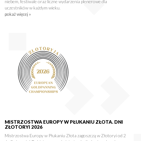
niebem, festiwale oraz liczne wydarzenia plenerowe dla
uczestników w każdym wieku.
pokaż więcej »
MISTRZOSTWA EUROPY W PŁUKANIU ZŁOTA. DNI
ZŁOTORYI 2026
Mistrzostwa Europy w Płukaniu Złota zagoszczą w Złotoryi od 2