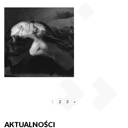
1
2
3
»
AKTUALNOŚCI