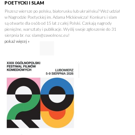
POETYCKI I SLAM
Piszesz wiersze po polsku, białorusku lub ukraińsku? Weź udział
w Nagrodzie Poetyckiej im. Adama Mickiewicza! Konkurs i slam
są otwarte dla osób od 15 lat z całej Polski. Czekają nagrody
pieniężne, warsztaty i publikacje. Wyślij swoje zgłoszenie do 31
sierpnia br. na: slam@zawolnosc.eu!
pokaż więcej »