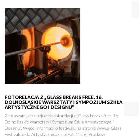
FOTORELACJA Z „GLASS BREAKS FREE. 16.
DOLNOŚLĄSKIE WARSZTATY I SYMPOZJUM SZKŁA
ARTYSTYCZNEGO I DESIGNU”
Zapraszamy do obejrzenia fotorelacji z „Glass breaks free. 16.
Dolnośląskie Warsztaty i Sympozjum Szkła Artystycznego i
Designu”. Więcej informacji o festiwalu na stronie www.e-Glass
Festival/Szkło Artystyczne.okis.pl Fot. Maciej Proćków