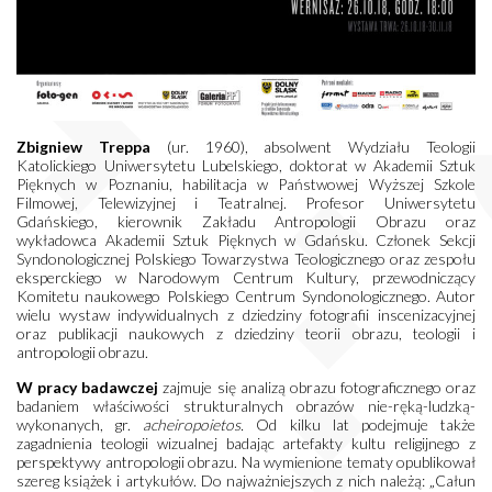
Zbigniew Treppa
(ur. 1960), absolwent Wydziału Teologii
Katolickiego Uniwersytetu Lubelskiego, doktorat w Akademii Sztuk
Pięknych w Poznaniu, habilitacja w Państwowej Wyższej Szkole
Filmowej, Telewizyjnej i Teatralnej. Profesor Uniwersytetu
Gdańskiego, kierownik Zakładu Antropologii Obrazu oraz
wykładowca Akademii Sztuk Pięknych w Gdańsku. Członek Sekcji
Syndonologicznej Polskiego Towarzystwa Teologicznego oraz zespołu
eksperckiego w Narodowym Centrum Kultury, przewodniczący
Komitetu naukowego Polskiego Centrum Syndonologicznego. Autor
wielu wystaw indywidualnych z dziedziny fotografii inscenizacyjnej
oraz publikacji naukowych z dziedziny teorii obrazu, teologii i
antropologii obrazu.
W pracy badawczej
zajmuje się analizą obrazu fotograficznego oraz
badaniem właściwości strukturalnych obrazów nie-ręką-ludzką-
wykonanych, gr.
acheiropoietos.
Od kilku lat podejmuje także
zagadnienia teologii wizualnej badając artefakty kultu religijnego z
perspektywy antropologii obrazu. Na wymienione tematy opublikował
szereg książek i artykułów. Do najważniejszych z nich należą: „Całun