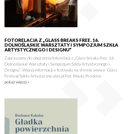
FOTORELACJA Z „GLASS BREAKS FREE. 16.
DOLNOŚLĄSKIE WARSZTATY I SYMPOZJUM SZKŁA
ARTYSTYCZNEGO I DESIGNU”
Zapraszamy do obejrzenia fotorelacji z „Glass breaks free. 16.
Dolnośląskie Warsztaty i Sympozjum Szkła Artystycznego i
Designu”. Więcej informacji o festiwalu na stronie www.e-Glass
Festival/Szkło Artystyczne.okis.pl Fot. Maciej Proćków
pokaż więcej »