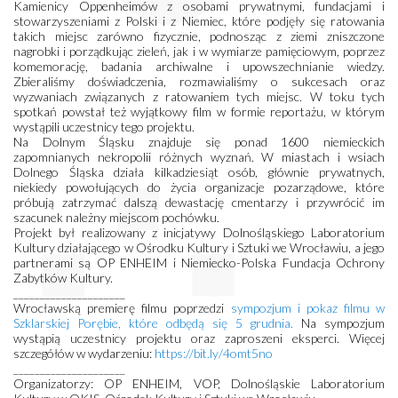
Kamienicy Oppenheimów z osobami prywatnymi, fundacjami i
stowarzyszeniami z Polski i z Niemiec, które podjęły się ratowania
takich miejsc zarówno fizycznie, podnosząc z ziemi zniszczone
nagrobki i porządkując zieleń, jak i w wymiarze pamięciowym, poprzez
komemorację, badania archiwalne i upowszechnianie wiedzy.
Zbieraliśmy doświadczenia, rozmawialiśmy o sukcesach oraz
wyzwaniach związanych z ratowaniem tych miejsc. W toku tych
spotkań powstał też wyjątkowy film w formie reportażu, w którym
wystąpili uczestnicy tego projektu.
Na Dolnym Śląsku znajduje się ponad 1600 niemieckich
zapomnianych nekropolii różnych wyznań. W miastach i wsiach
Dolnego Śląska działa kilkadziesiąt osób, głównie prywatnych,
niekiedy powołujących do życia organizacje pozarządowe, które
próbują zatrzymać dalszą dewastację cmentarzy i przywrócić im
szacunek należny miejscom pochówku.
Projekt był realizowany z inicjatywy Dolnośląskiego Laboratorium
Kultury działającego w Ośrodku Kultury i Sztuki we Wrocławiu, a jego
partnerami są OP ENHEIM i Niemiecko-Polska Fundacja Ochrony
Zabytków Kultury.
_____________________
Wrocławską premierę filmu poprzedzi
sympozjum i pokaz filmu w
Szklarskiej Porębie, które odbędą się 5 grudnia.
Na sympozjum
wystąpią uczestnicy projektu oraz zaproszeni eksperci. Więcej
szczegółów w wydarzeniu:
https://bit.ly/4omt5no
_____________________
Organizatorzy: OP ENHEIM, VOP, Dolnośląskie Laboratorium