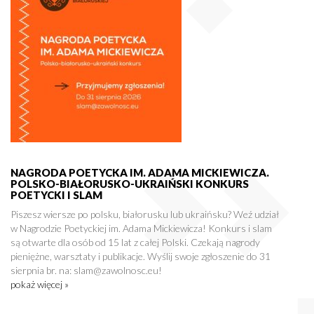
NAGRODA POETYCKA IM. ADAMA MICKIEWICZA.
POLSKO-BIAŁORUSKO-UKRAIŃSKI KONKURS
POETYCKI I SLAM
Piszesz wiersze po polsku, białorusku lub ukraińsku? Weź udział
w Nagrodzie Poetyckiej im. Adama Mickiewicza! Konkurs i slam
są otwarte dla osób od 15 lat z całej Polski. Czekają nagrody
pieniężne, warsztaty i publikacje. Wyślij swoje zgłoszenie do 31
sierpnia br. na: slam@zawolnosc.eu!
pokaż więcej »