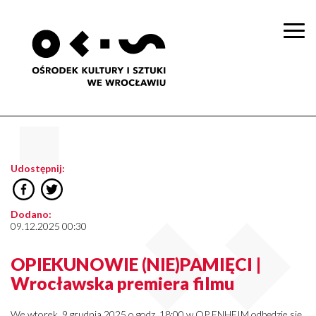
Togg
navi
Udostępnij:
Dodano:
09.12.2025 00:30
OPIEKUNOWIE (NIE)PAMIĘCI |
Wrocławska premiera filmu
We wtorek, 9 grudnia 2025 o godz. 18:00 w OP ENHEIM odbędzie się