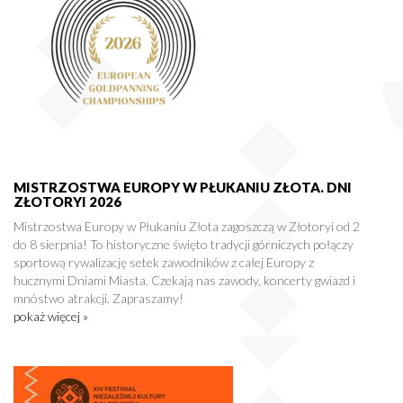
MISTRZOSTWA EUROPY W PŁUKANIU ZŁOTA. DNI
ZŁOTORYI 2026
Mistrzostwa Europy w Płukaniu Złota zagoszczą w Złotoryi od 2
do 8 sierpnia! To historyczne święto tradycji górniczych połączy
sportową rywalizację setek zawodników z całej Europy z
hucznymi Dniami Miasta. Czekają nas zawody, koncerty gwiazd i
mnóstwo atrakcji. Zapraszamy!
pokaż więcej »