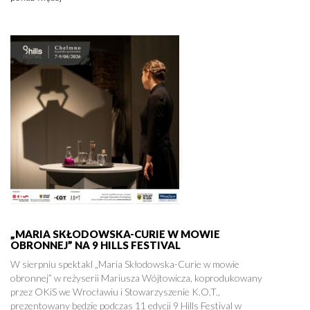
„MARIA SKŁODOWSKA-CURIE W MOWIE
OBRONNEJ” NA 9 HILLS FESTIVAL
W sierpniu spektakl „Maria Skłodowska-Curie w mowie
obronnej” w reżyserii Mariusza Wójtowicza, koprodukowany
przez OKiS we Wrocławiu i Stowarzyszenie K.O.T.,
prezentowany będzie podczas 11 edycji 9 Hills Festival w