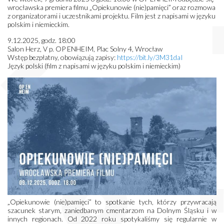
wrocławska premiera filmu „Opiekunowie (nie)pamięci” oraz rozmowa
z organizatorami i uczestnikami projektu. Film jest z napisami w języku
polskim i niemieckim.
9.12.2025, godz. 18:00
Salon Herz, V p. OP ENHEIM, Plac Solny 4, Wrocław
Wstęp bezpłatny, obowiązują zapisy:
https://bit.ly/3M31daI
Język polski (film z napisami w języku polskim i niemieckim)
„Opiekunowie (nie)pamięci” to spotkanie tych, którzy przywracają
szacunek starym, zaniedbanym cmentarzom na Dolnym Śląsku i w
innych regionach. Od 2022 roku spotykaliśmy się regularnie w