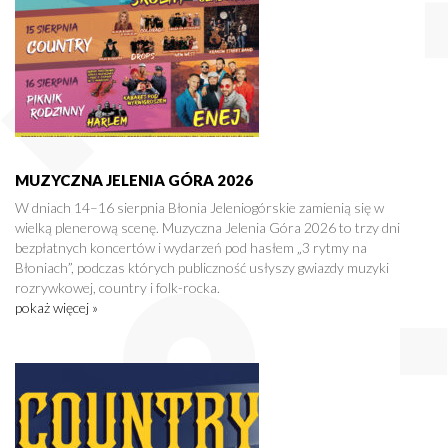
MUZYCZNA JELENIA GÓRA 2026
W dniach 14–16 sierpnia Błonia Jeleniogórskie zamienią się w
wielką plenerową scenę. Muzyczna Jelenia Góra 2026 to trzy dni
bezpłatnych koncertów i wydarzeń pod hasłem „3 rytmy na
Błoniach”, podczas których publiczność usłyszy gwiazdy muzyki
rozrywkowej, country i folk-rocka.
pokaż więcej »