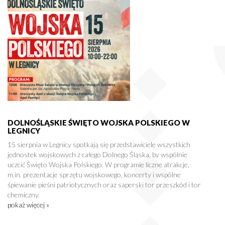
DOLNOŚLĄSKIE ŚWIĘTO WOJSKA POLSKIEGO W
LEGNICY
15 sierpnia w Legnicy spotkają się przedstawiciele wszystkich
jednostek wojskowych z całego Dolnego Śląska, by wspólnie
uczcić Święto Wojska Polskiego. W programie liczne atrakcje,
m.in. prezentacje sprzętu wojskowego, koncerty i wspólne
śpiewanie pieśni patriotycznych oraz saperski tor przeszkód i tor
chemiczny.
pokaż więcej »