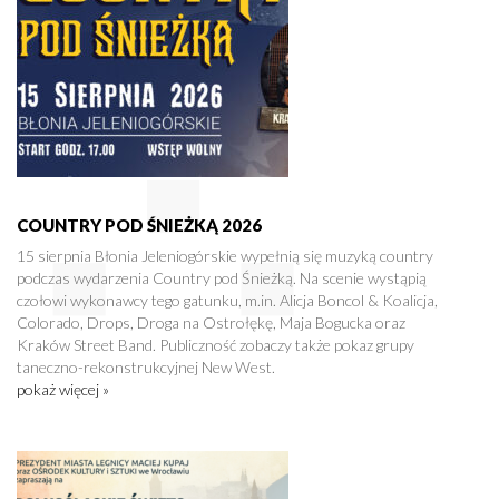
COUNTRY POD ŚNIEŻKĄ 2026
15 sierpnia Błonia Jeleniogórskie wypełnią się muzyką country
podczas wydarzenia Country pod Śnieżką. Na scenie wystąpią
czołowi wykonawcy tego gatunku, m.in. Alicja Boncol & Koalicja,
Colorado, Drops, Droga na Ostrołękę, Maja Bogucka oraz
Kraków Street Band. Publiczność zobaczy także pokaz grupy
taneczno-rekonstrukcyjnej New West.
pokaż więcej »