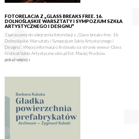
FOTORELACJA Z „GLASS BREAKS FREE. 16.
DOLNOŚLĄSKIE WARSZTATY I SYMPOZJUM SZKŁA
ARTYSTYCZNEGO I DESIGNU”
Zapraszamy do obejrzenia fotorelacji z „Glass breaks free. 16.
Dolnośląskie Warsztaty i Sympozjum Szkła Artystycznego i
Designu”. Więcej informacji o festiwalu na stronie www.e-Glass
Festival/Szkło Artystyczne.okis.pl Fot. Maciej Proćków
pokaż więcej »