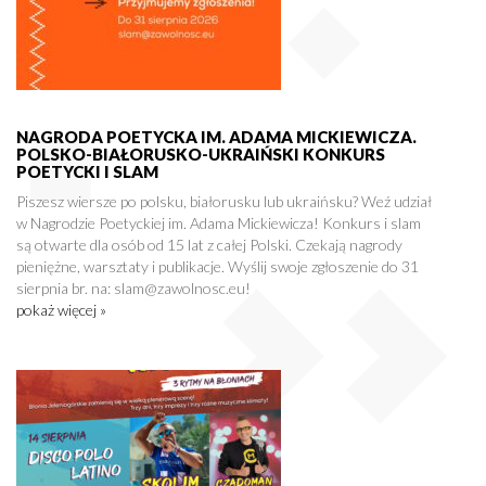
NAGRODA POETYCKA IM. ADAMA MICKIEWICZA.
POLSKO-BIAŁORUSKO-UKRAIŃSKI KONKURS
POETYCKI I SLAM
Piszesz wiersze po polsku, białorusku lub ukraińsku? Weź udział
w Nagrodzie Poetyckiej im. Adama Mickiewicza! Konkurs i slam
są otwarte dla osób od 15 lat z całej Polski. Czekają nagrody
pieniężne, warsztaty i publikacje. Wyślij swoje zgłoszenie do 31
sierpnia br. na: slam@zawolnosc.eu!
pokaż więcej »