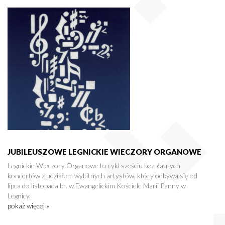
JUBILEUSZOWE LEGNICKIE WIECZORY ORGANOWE
Legnickie Wieczory Organowe to cykl sześciu bezpłatnych
koncertów z udziałem wybitnych artystów, który odbywa się od
lipca do listopada br. w Ewangelickim Kościele Marii Panny w
Legnicy.
pokaż więcej »