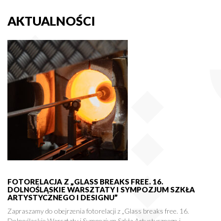
AKTUALNOŚCI
FOTORELACJA Z „GLASS BREAKS FREE. 16.
DOLNOŚLĄSKIE WARSZTATY I SYMPOZJUM SZKŁA
ARTYSTYCZNEGO I DESIGNU”
Zapraszamy do obejrzenia fotorelacji z „Glass breaks free. 16.
Dolnośląskie Warsztaty i Sympozjum Szkła Artystycznego i