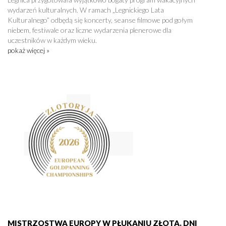
wydarzeń kulturalnych. W ramach „Legnickiego Lata
Kulturalnego” odbędą się koncerty, seanse filmowe pod gołym
niebem, festiwale oraz liczne wydarzenia plenerowe dla
uczestników w każdym wieku.
pokaż więcej »
MISTRZOSTWA EUROPY W PŁUKANIU ZŁOTA. DNI