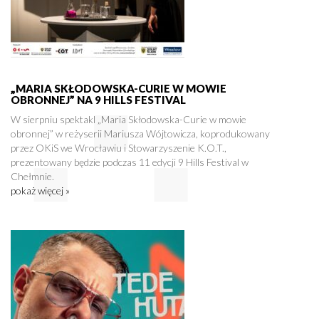
„MARIA SKŁODOWSKA-CURIE W MOWIE
OBRONNEJ” NA 9 HILLS FESTIVAL
W sierpniu spektakl „Maria Skłodowska-Curie w mowie
obronnej” w reżyserii Mariusza Wójtowicza, koprodukowany
przez OKiS we Wrocławiu i Stowarzyszenie K.O.T.,
prezentowany będzie podczas 11 edycji 9 Hills Festival w
Chełmnie.
pokaż więcej »