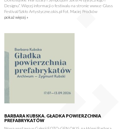
Designu”. Więcej informacji o festiwalu na stronie www.e-Glass
Festival/Szkło Artystyczne.okis.pl Fot. Maciej Proćków
pokaż więcej »
BARBARA KUBSKA. GŁADKA POWIERZCHNIA
PREFABRYKATÓW
Nowa wystawa w Galerii FOTO-GEN OKIS, na której Barbara