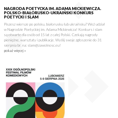
NAGRODA POETYCKA IM. ADAMA MICKIEWICZA.
POLSKO-BIAŁORUSKO-UKRAIŃSKI KONKURS
POETYCKI I SLAM
Piszesz wiersze po polsku, białorusku lub ukraińsku? Weź udział
w Nagrodzie Poetyckiej im. Adama Mickiewicza! Konkurs i slam
są otwarte dla osób od 15 lat z całej Polski. Czekają nagrody
pieniężne, warsztaty i publikacje. Wyślij swoje zgłoszenie do 31
sierpnia br. na: slam@zawolnosc.eu!
pokaż więcej »