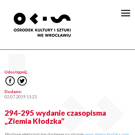
Togg
navi
Udostępnij:
Dodano:
02.07.2019 11:21
294-295 wydanie czasopisma
„Ziemia Kłodzka”
Wydanie elektroniczne dostępne na stronie
www.ziemia.klodzka.com