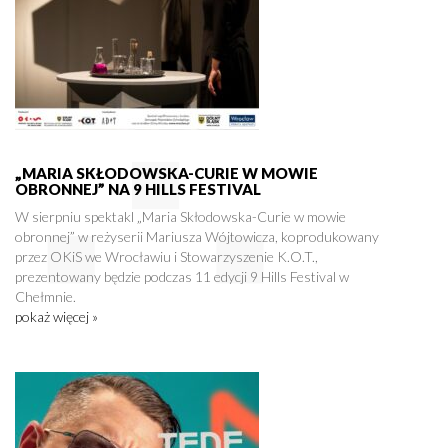
„MARIA SKŁODOWSKA-CURIE W MOWIE
OBRONNEJ” NA 9 HILLS FESTIVAL
W sierpniu spektakl „Maria Skłodowska-Curie w mowie
obronnej” w reżyserii Mariusza Wójtowicza, koprodukowany
przez OKiS we Wrocławiu i Stowarzyszenie K.O.T.,
prezentowany będzie podczas 11 edycji 9 Hills Festival w
Chełmnie.
pokaż więcej »