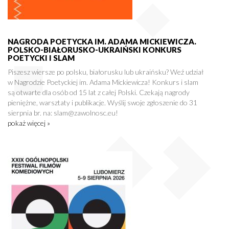
NAGRODA POETYCKA IM. ADAMA MICKIEWICZA.
POLSKO-BIAŁORUSKO-UKRAIŃSKI KONKURS
POETYCKI I SLAM
Piszesz wiersze po polsku, białorusku lub ukraińsku? Weź udział
w Nagrodzie Poetyckiej im. Adama Mickiewicza! Konkurs i slam
są otwarte dla osób od 15 lat z całej Polski. Czekają nagrody
pieniężne, warsztaty i publikacje. Wyślij swoje zgłoszenie do 31
sierpnia br. na: slam@zawolnosc.eu!
pokaż więcej »