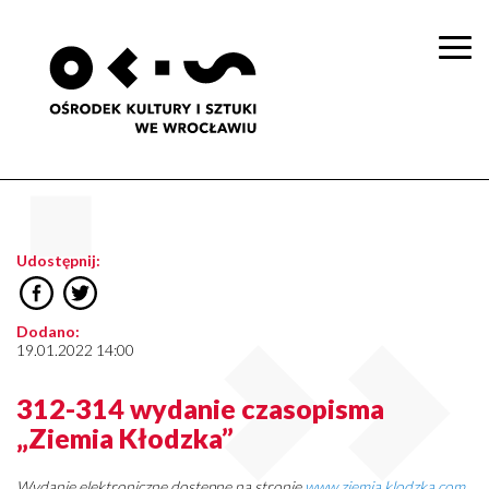
Togg
navi
Udostępnij:
Dodano:
19.01.2022 14:00
312-314 wydanie czasopisma
„Ziemia Kłodzka”
Wydanie elektroniczne dostępne na stronie
www.ziemia.klodzka.com