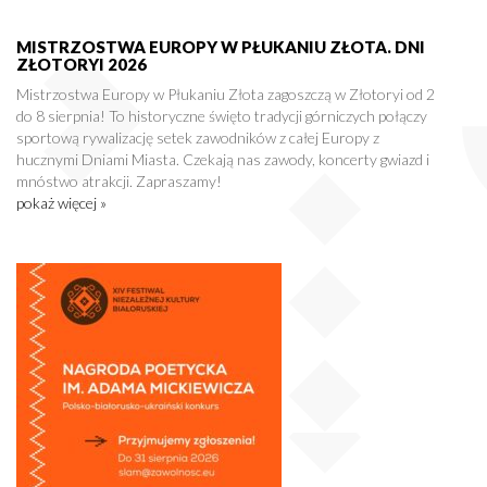
MISTRZOSTWA EUROPY W PŁUKANIU ZŁOTA. DNI
ZŁOTORYI 2026
Mistrzostwa Europy w Płukaniu Złota zagoszczą w Złotoryi od 2
do 8 sierpnia! To historyczne święto tradycji górniczych połączy
sportową rywalizację setek zawodników z całej Europy z
hucznymi Dniami Miasta. Czekają nas zawody, koncerty gwiazd i
mnóstwo atrakcji. Zapraszamy!
pokaż więcej »