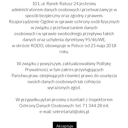
101, ul. Rynek-Ratusz 24 jesteśmy
administratorem danych osobowych i przetwarzamy je w
sposób bezpieczny oraz zgodny z prawem.
Rozporządzenie Ogólne w sprawie ochrony osób fizycznych
w związku z przetwarzaniem danych
osobowych i w sprawie swobodnego przepływu takich
danych oraz uchylenia dyrektywy 95/46/WE,
w skrócie RODO, obowiązuje w Polsce od 25 maja 2018
roku.
W związku z powyższym, zaktualizowaliśmy Politykę
Prywatności, w tym zakres przysługujących
Państwu praw, obejmujących również prawo do usunięcia
swoich danych osobowych lub cofnięcia
PARTNER:
wyrażonych zgód.
W przypadku pytań prosimy o kontakt z Inspektorem
Ochrony Danych Osobowych: tel. 71 344 28 64,
e-mail: sekretariat@okis.pl
Copyright © 2017-2025
Akceptuje