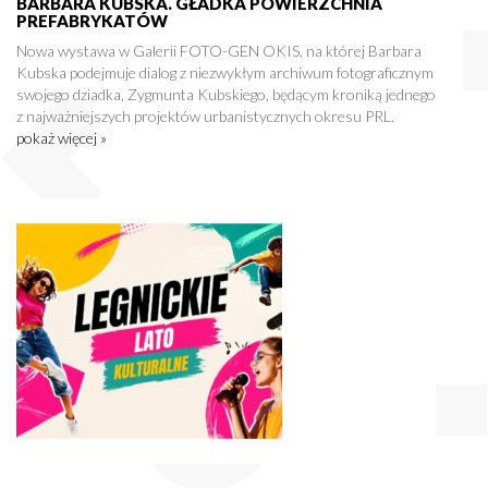
BARBARA KUBSKA. GŁADKA POWIERZCHNIA
PREFABRYKATÓW
Nowa wystawa w Galerii FOTO-GEN OKIS, na której Barbara
Kubska podejmuje dialog z niezwykłym archiwum fotograficznym
swojego dziadka, Zygmunta Kubskiego, będącym kroniką jednego
z najważniejszych projektów urbanistycznych okresu PRL.
pokaż więcej »