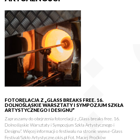
FOTORELACJA Z „GLASS BREAKS FREE. 16.
DOLNOŚLĄSKIE WARSZTATY I SYMPOZJUM SZKŁA
ARTYSTYCZNEGO I DESIGNU”
Zapraszamy do obejrzenia fotorelacji z „Glass breaks free. 16.
Dolnośląskie Warsztaty i Sympozjum Szkła Artystycznego i
Designu”. Więcej informacji o festiwalu na stronie www.e-Glass
Festival/Szkło Artystyczne.okis.pl Fot. Maciej Proćków