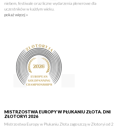
niebem, festiwale oraz liczne wydarzenia plenerowe dla
uczestników w każdym wieku.
pokaż więcej »
MISTRZOSTWA EUROPY W PŁUKANIU ZŁOTA. DNI
ZŁOTORYI 2026
Mistrzostwa Europy w Płukaniu Złota zagoszczą w Złotoryi od 2