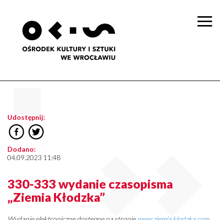
Togg
navi
Udostępnij:
Dodano:
04.09.2023 11:48
330-333 wydanie czasopisma
„Ziemia Kłodzka”
Wydanie elektroniczne dostępne na stronie
www.ziemia.klodzka.com