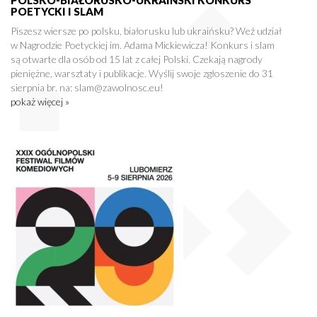
POLSKO-BIAŁORUSKO-UKRAIŃSKI KONKURS
POETYCKI I SLAM
Piszesz wiersze po polsku, białorusku lub ukraińsku? Weź udział
w Nagrodzie Poetyckiej im. Adama Mickiewicza! Konkurs i slam
są otwarte dla osób od 15 lat z całej Polski. Czekają nagrody
pieniężne, warsztaty i publikacje. Wyślij swoje zgłoszenie do 31
sierpnia br. na: slam@zawolnosc.eu!
pokaż więcej »