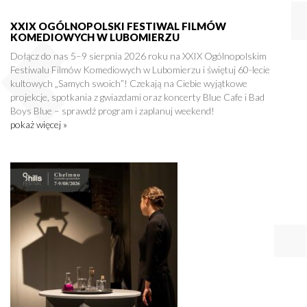
XXIX OGÓLNOPOLSKI FESTIWAL FILMÓW
KOMEDIOWYCH W LUBOMIERZU
Dołącz do nas 5–9 sierpnia 2026 roku na XXIX Ogólnopolskim
Festiwalu Filmów Komediowych w Lubomierzu i świętuj 60-lecie
kultowych „Samych swoich”! Czekają na Ciebie wyjątkowe
projekcje, spotkania z gwiazdami oraz koncerty Blue Cafe i Bad
Boys Blue – sprawdź program i zaplanuj weekend!
pokaż więcej »