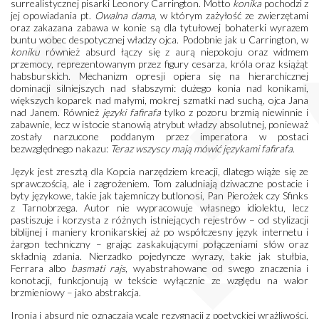
surrealistycznej pisarki Leonory Carrington. Motto
konika
pochodzi z
jej opowiadania pt.
Owalna dama
, w którym zażyłość ze zwierzętami
oraz zakazana zabawa w konie są dla tytułowej bohaterki wyrazem
buntu wobec despotycznej władzy ojca. Podobnie jak u Carrington, w
koniku
również absurd łączy się z aurą niepokoju oraz widmem
przemocy, reprezentowanym przez figury cesarza, króla oraz książąt
habsburskich. Mechanizm opresji opiera się na hierarchicznej
dominacji silniejszych nad słabszymi: dużego konia nad konikami,
większych koparek nad małymi, mokrej szmatki nad suchą, ojca Jana
nad Janem. Również
języki fafirafa
tylko z pozoru brzmią niewinnie i
zabawnie, lecz w istocie stanowią atrybut władzy absolutnej, ponieważ
zostały narzucone poddanym przez imperatora w postaci
bezwzględnego nakazu:
Teraz wszyscy mają mówić językami fafirafa
.
Język jest zresztą dla Kopcia narzędziem kreacji, dlatego wiąże się ze
sprawczością, ale i zagrożeniem. Tom zaludniają dziwaczne postacie i
byty językowe, takie jak tajemniczy butlonosi, Pan Pierożek czy Sfinks
z Tarnobrzega. Autor nie wypracowuje własnego idiolektu, lecz
pastiszuje i korzysta z różnych istniejących rejestrów – od stylizacji
biblijnej i maniery kronikarskiej aż po współczesny język internetu i
żargon techniczny – grając zaskakującymi połączeniami słów oraz
składnią zdania. Nierzadko pojedyncze wyrazy, takie jak stułbia,
Ferrara albo
basmati rajs
, wyabstrahowane od swego znaczenia i
konotacji, funkcjonują w tekście wyłącznie ze względu na walor
brzmieniowy – jako abstrakcja.
Ironia i absurd nie oznaczają wcale rezygnacji z poetyckiej wrażliwości.