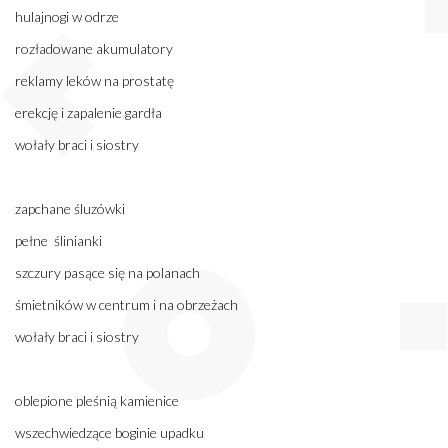
hulajnogi w odrze
rozładowane akumulatory
reklamy leków na prostatę
erekcję i zapalenie gardła
wołały braci i siostry
zapchane śluzówki
pełne ślinianki
szczury pasące się na polanach
śmietników w centrum i na obrzeżach
wołały braci i siostry
oblepione pleśnią kamienice
wszechwiedzące boginie upadku