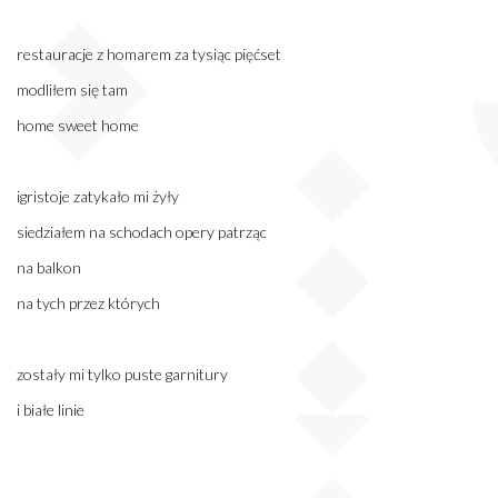
restauracje z homarem za tysiąc pięćset
modliłem się tam
home sweet home
igristoje zatykało mi żyły
siedziałem na schodach opery patrząc
na balkon
na tych przez których
zostały mi tylko puste garnitury
i białe linie