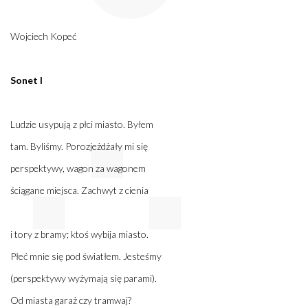
Wojciech Kopeć
Sonet I
Ludzie usypują z płci miasto. Byłem
tam. Byliśmy. Porozjeżdżały mi się
perspektywy, wagon za wagonem
ściągane miejsca. Zachwyt z cienia
i tory z bramy; ktoś wybija miasto.
Płeć mnie się pod światłem. Jesteśmy
(perspektywy wyżymają się parami).
Od miasta garaż czy tramwaj?