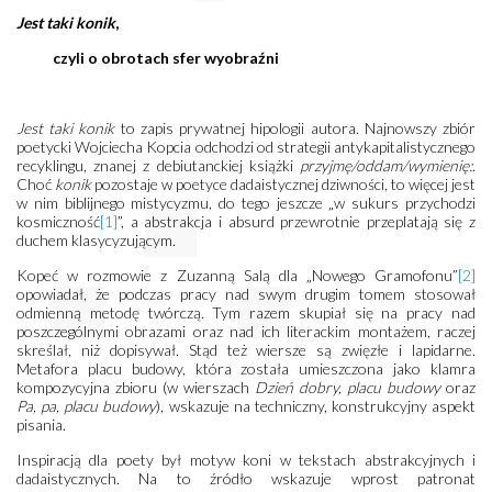
Jest taki konik
,
czyli o obrotach sfer wyobraźni
Jest taki konik
to zapis prywatnej hipologii autora. Najnowszy zbiór
poetycki Wojciecha Kopcia odchodzi od strategii antykapitalistycznego
recyklingu, znanej z debiutanckiej książki
przyjmę/oddam/wymienię:
.
Choć
konik
pozostaje w poetyce dadaistycznej dziwności, to więcej jest
w nim biblijnego mistycyzmu, do tego jeszcze „w sukurs przychodzi
kosmiczność
[1]
”, a abstrakcja i absurd przewrotnie przeplatają się z
duchem klasycyzującym.
Kopeć w rozmowie z Zuzanną Salą dla „Nowego Gramofonu”
[2]
opowiadał, że podczas pracy nad swym drugim tomem stosował
odmienną metodę twórczą. Tym razem skupiał się na pracy nad
poszczególnymi obrazami oraz nad ich literackim montażem, raczej
skreślał, niż dopisywał. Stąd też wiersze są zwięzłe i lapidarne.
Metafora placu budowy, która została umieszczona jako klamra
kompozycyjna zbioru (w wierszach
Dzień dobry, placu budowy
oraz
Pa, pa, placu budowy
), wskazuje na techniczny, konstrukcyjny aspekt
pisania.
Inspiracją dla poety był motyw koni w tekstach abstrakcyjnych i
dadaistycznych. Na to źródło wskazuje wprost patronat