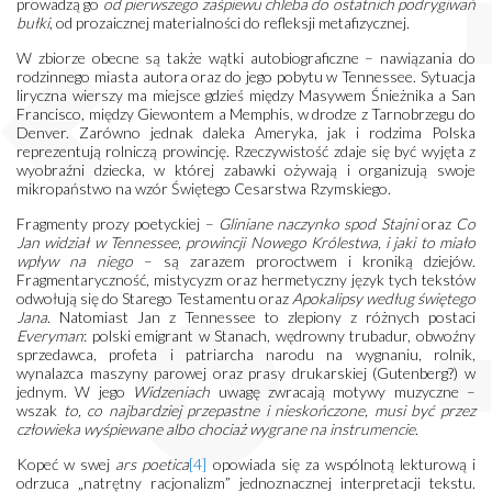
prowadzą go
od pierwszego zaśpiewu chleba do ostatnich podrygiwań
bułki
, od prozaicznej materialności do refleksji metafizycznej.
W zbiorze obecne są także wątki autobiograficzne – nawiązania do
rodzinnego miasta autora oraz do jego pobytu w Tennessee. Sytuacja
liryczna wierszy ma miejsce gdzieś między Masywem Śnieżnika a San
Francisco, między Giewontem a Memphis, w drodze z Tarnobrzegu do
Denver. Zarówno jednak daleka Ameryka, jak i rodzima Polska
reprezentują rolniczą prowincję. Rzeczywistość zdaje się być wyjęta z
wyobraźni dziecka, w której zabawki ożywają i organizują swoje
mikropaństwo na wzór Świętego Cesarstwa Rzymskiego.
Fragmenty prozy poetyckiej –
Gliniane naczynko spod Stajni
oraz
Co
Jan widział w Tennessee, prowincji Nowego Królestwa, i jaki to miało
wpływ na niego
– są zarazem proroctwem i kroniką dziejów.
Fragmentaryczność, mistycyzm oraz hermetyczny język tych tekstów
odwołują się do Starego Testamentu oraz
Apokalipsy według świętego
Jana
. Natomiast Jan z Tennessee to zlepiony z różnych postaci
Everyman
: polski emigrant w Stanach, wędrowny trubadur, obwoźny
sprzedawca, profeta i patriarcha narodu na wygnaniu, rolnik,
wynalazca maszyny parowej oraz prasy drukarskiej (Gutenberg?) w
jednym. W jego
Widzeniach
uwagę zwracają motywy muzyczne –
wszak
to, co najbardziej przepastne i nieskończone, musi być przez
człowieka wyśpiewane albo chociaż wygrane na instrumencie
.
Kopeć w swej
ars poetica
[4]
opowiada się za wspólnotą lekturową i
odrzuca „natrętny racjonalizm” jednoznacznej interpretacji tekstu.