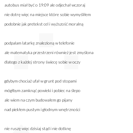
autobus miał być o 19:09 ale odjechał wczoraj
nie dotrę więc na miejsce które sobie wymyśliłem
podobnie jak pretekst cel i wyższość moralną
podpalam latarkę znalezioną w telefonie
ale matematyka przestrzeni również jest zmyślona
dlatego z każdej strony świecę sobie w oczy
gdybym chociaż ufał w grunt pod stopami
mógłbym zamknąć powieki i pobiec na ślepo
ale wiem na czym budowałem go pijany
nad piekłem pustym i głodnym wnętrzności
nie ruszę więc dzisiaj stąd i nie dotknę