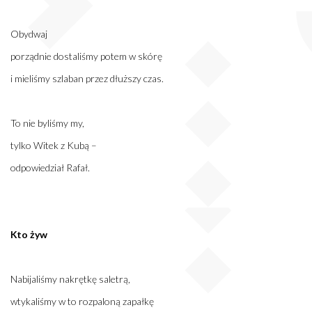
Obydwaj
porządnie dostaliśmy potem w skórę
i mieliśmy szlaban przez dłuższy czas.
To nie byliśmy my,
tylko Witek z Kubą –
odpowiedział Rafał.
Kto żyw
Nabijaliśmy nakrętkę saletrą,
wtykaliśmy w to rozpaloną zapałkę