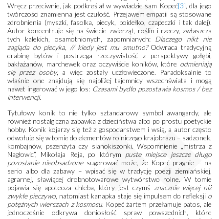
Wręcz przeciwnie, jak podkreślał w wywiadzie sam Kopeć
[3]
, dla jego
twórczości znamienna jest czułość. Przejawem empatii są stosowane
zdrobnienia (myszki, fasolka, piecyk, poidełko, czapeczki i tak dalej).
Autor koncentruje się na świecie zwierząt, roślin i rzeczy, zwłaszcza
tych kalekich, osamotnionych, zapomnianych:
Dlaczego nikt nie
zagląda do piecyka, // kiedy jest mu smutno?
Odwraca tradycyjną
drabinę bytów i postrzega rzeczywistość z perspektywy gołębi
,
bakłażanów, marchewek oraz oczywiście koników, które
odmieniają
się przez osoby
, a więc zostały uczłowieczone. Paradoksalnie to
właśnie one znajdują się najbliżej tajemnicy wszechświata i mogą
nawet ingerować w jego los:
Czasami bydło pozostawia kosmos / bez
interwencji
.
Tytułowy konik to nie tylko sztandarowy symbol awangardy, ale
również nostalgiczna zabawka z dzieciństwa albo po prostu poetyckie
hobby. Konik kojarzy się też z gospodarstwem i wsią, a autor często
odwołuje się w tomie do elementów rolniczego krajobrazu – sadzonek,
kombajnów, pszenżyta czy sianokiszonki. Wspomnienie „mistrza z
Nagłowic”, Mikołaja Reja, po którym
puste miejsce jeszcze długo
pozostanie nieobsadzone
sugerować może, że Kopeć pragnie – na
serio albo dla zabawy – wpisać się w tradycję poezji ziemiańskiej,
agrarnej, sławiącej drobnotowarowe wytwórstwo rolne. W tomie
pojawia się apoteoza chleba, który jest czymś
znacznie więcej niż
zwykłe pieczywo
, natomiast kanapka staje się impulsem do refleksji
o
potężnych wierszach z kosmosu
. Kopeć żartem przełamuje patos, ale
jednocześnie odkrywa doniosłość spraw powszednich, które