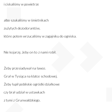
i ciskaliśmy w powietrze
albo szukaliśmy w śmietnikach
zużytych dezodorantów,
które potem wrzucaliśmy w zagajniku do ogniska.
Nie kojarzę, żeby on to z nami robił.
Żeby przesiadywał na ławce.
Grał w Tysiąca na klatce schodowej.
Żeby łupił pobliskie ogródki działkowe
czy brał udział w ustawkach
z tymi z Grunwaldzkiego.