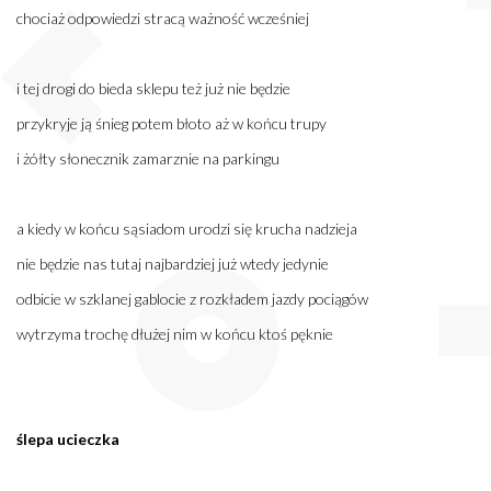
chociaż odpowiedzi stracą ważność wcześniej
i tej drogi do bieda sklepu też już nie będzie
przykryje ją śnieg potem błoto aż w końcu trupy
i żółty słonecznik zamarznie na parkingu
a kiedy w końcu sąsiadom urodzi się krucha nadzieja
nie będzie nas tutaj najbardziej już wtedy jedynie
odbicie w szklanej gablocie z rozkładem jazdy pociągów
wytrzyma trochę dłużej nim w końcu ktoś pęknie
ślepa ucieczka