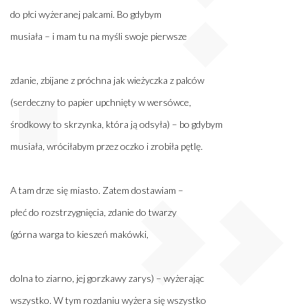
do płci wyżeranej palcami. Bo gdybym
musiała – i mam tu na myśli swoje pierwsze
zdanie, zbijane z próchna jak wieżyczka z palców
(serdeczny to papier upchnięty w wersówce,
środkowy to skrzynka, która ją odsyła) – bo gdybym
musiała
,
wróciłabym przez oczko i zrobiła pętlę.
A tam drze się miasto. Zatem dostawiam –
płeć do rozstrzygnięcia, zdanie do twarzy
(górna warga to kieszeń makówki,
dolna to ziarno, jej gorzkawy zarys) – wyżerając
wszystko. W tym rozdaniu wyżera się wszystko