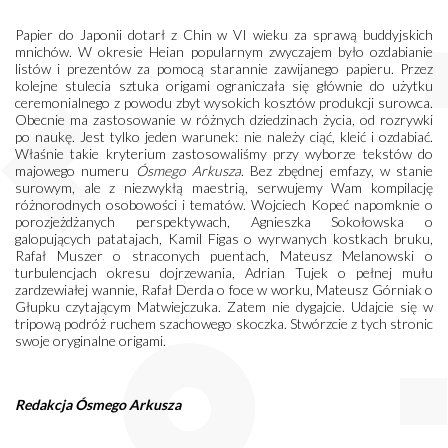
Papier do Japonii dotarł z Chin w VI wieku za sprawą buddyjskich
mnichów. W okresie Heian popularnym zwyczajem było ozdabianie
listów i prezentów za pomocą starannie zawijanego papieru. Przez
kolejne stulecia sztuka origami ograniczała się głównie do użytku
ceremonialnego z powodu zbyt wysokich kosztów produkcji surowca.
Obecnie ma zastosowanie w różnych dziedzinach życia, od rozrywki
po naukę. Jest tylko jeden warunek: nie należy ciąć, kleić i ozdabiać.
Właśnie takie kryterium zastosowaliśmy przy wyborze tekstów do
majowego numeru
Ósmego
Arkusza
. Bez zbędnej emfazy, w stanie
surowym, ale z niezwykłą maestrią, serwujemy Wam kompilację
różnorodnych osobowości i tematów. Wojciech Kopeć napomknie o
porozjeżdżanych perspektywach, Agnieszka Sokołowska o
galopujących patatajach, Kamil Figas o wyrwanych kostkach bruku,
Rafał Muszer o straconych puentach, Mateusz Melanowski o
turbulencjach okresu dojrzewania, Adrian Tujek o pełnej mułu
zardzewiałej wannie, Rafał Derda o foce w worku, Mateusz Górniak o
Głupku czytającym Matwiejczuka. Zatem nie dygajcie. Udajcie się w
tripową podróż ruchem szachowego skoczka. Stwórzcie z tych stronic
swoje oryginalne origami.
Redakcja Ósmego Arkusza