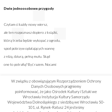
Dwie jednoosobowe przygody
Czytam ci każdy nowy wiersz,
ale ten rozpoznasz dopiero z książki,
którą trzeba będzie wykopać z ogrodu,
spod pokrzyw oplatających wannę
z rdzą, dziurą, pełną mułu. Skąd
one to potrafią? Być razem. Nocami
się w niej kąpię, żeby przelała
W związku z obowiązującym Rozporządzeniem Ochrony
Danych Osobowych pragniemy
we mnie czarę mocy,
poinformować, że jako Ośrodek Kultury i Sztuki we
ale jestem gorszy od dziury,
Wrocławiu Instytucja Kultury Samorządu
Województwa Dolnośląskiego z siedzibą we Wrocławiu 50-
od dołu, w którym ta książka obudzi się
101, ul. Rynek-Ratusz 24 jesteśmy