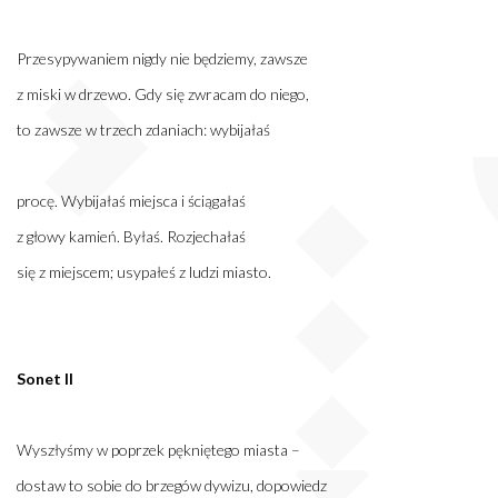
Przesypywaniem nigdy nie będziemy, zawsze
z miski w drzewo. Gdy się zwracam do niego,
to zawsze w trzech zdaniach: wybijałaś
procę. Wybijałaś miejsca i ściągałaś
z głowy kamień. Byłaś. Rozjechałaś
się z miejscem; usypałeś z ludzi miasto.
Sonet II
Wyszłyśmy w poprzek pękniętego miasta –
dostaw to sobie do brzegów dywizu, dopowiedz