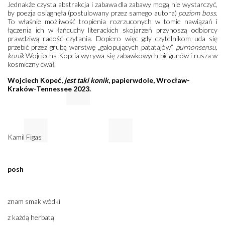
Jednakże czysta abstrakcja i zabawa dla zabawy mogą nie wystarczyć,
by poezja osiągnęła (postulowany przez samego autora)
poziom boss
.
To właśnie możliwość tropienia rozrzuconych w tomie nawiązań i
łączenia ich w łańcuchy literackich skojarzeń przynoszą odbiorcy
prawdziwą radość czytania. Dopiero więc gdy czytelnikom uda się
przebić przez grubą warstwę „galopujących patatajów”
purnonsensu
,
konik
Wojciecha Kopcia wyrywa się zabawkowych biegunów i rusza w
kosmiczny cwał.
Wojciech Kopeć,
jest taki konik
, papierwdole, Wrocław-
Kraków-Tennessee 2023.
Kamil Figas
posh
znam smak wódki
z każdą herbatą