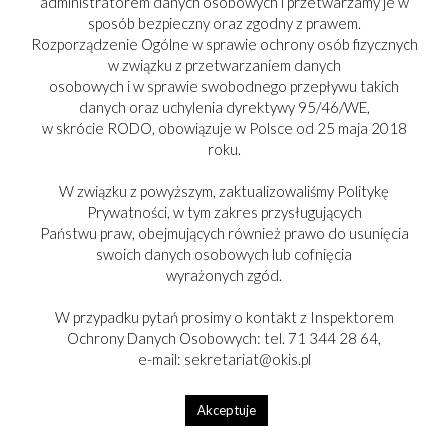
zakopana, zatęskni za powietrzem.
administratorem danych osobowych i przetwarzamy je w
sposób bezpieczny oraz zgodny z prawem.
Zastanawiam się nie, czy zdążysz
Rozporządzenie Ogólne w sprawie ochrony osób fizycznych
w związku z przetwarzaniem danych
ją wykopać, tylko skąd
osobowych i w sprawie swobodnego przepływu takich
to potrafisz.
danych oraz uchylenia dyrektywy 95/46/WE,
w skrócie RODO, obowiązuje w Polsce od 25 maja 2018
roku.
W związku z powyższym, zaktualizowaliśmy Politykę
Print screen 69
Prywatności, w tym zakres przysługujących
Państwu praw, obejmujących również prawo do usunięcia
swoich danych osobowych lub cofnięcia
Od powtarzania spiera się
wyrażonych zgód.
cokolwiek sobie zażyczysz.
W przypadku pytań prosimy o kontakt z Inspektorem
Że choćby nie ma takiego słowa?
Ochrony Danych Osobowych: tel. 71 344 28 64,
e-mail: sekretariat@okis.pl
Podkreślam ci na czerwono
Akceptuje
trzy i pół roku. Możesz się