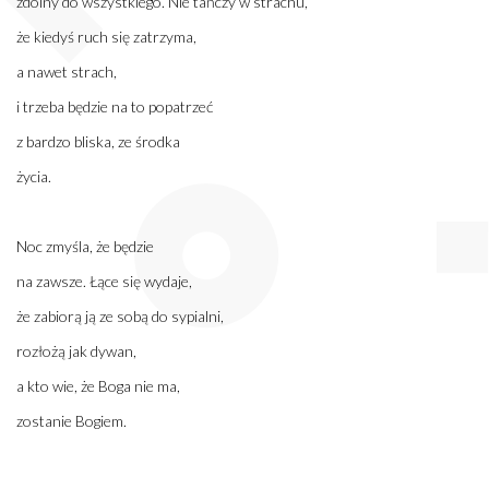
zdolny do wszystkiego. Nie tańczy w strachu,
że kiedyś ruch się zatrzyma,
a nawet strach,
i trzeba będzie na to popatrzeć
z bardzo bliska, ze środka
życia.
Noc zmyśla, że będzie
na zawsze. Łące się wydaje,
że zabiorą ją ze sobą do sypialni,
rozłożą jak dywan,
a kto wie, że Boga nie ma,
zostanie Bogiem.